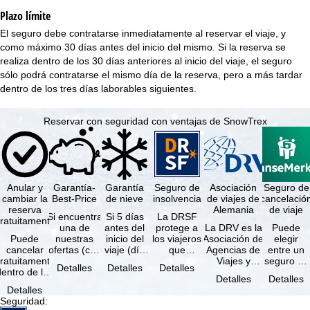
Plazo límite
El seguro debe contratarse inmediatamente al reservar el viaje, y
como máximo 30 días antes del inicio del mismo. Si la reserva se
realiza dentro de los 30 días anteriores al inicio del viaje, el seguro
sólo podrá contratarse el mismo día de la reserva, pero a más tardar
dentro de los tres días laborables siguientes.
Reservar con seguridad con ventajas de SnowTrex
Anular y
Garantía-
Garantía
Seguro de
Asociación
Seguro de
cambiar la
Best-Price
de nieve
insolvencia
de viajes de
cancelació
reserva
Alemania
de viaje
Si encuentra
Si 5 días
La DRSF
ratuitamente
una de
antes del
protege a
La DRV es la
Puede
Puede
nuestras
inicio del
los viajeros
Asociación de
elegir
cancelar
ofertas (con
viaje (día
que
Agencias de
entre un
ratuitamente
las mismas
de llegada)
reservan un
Viajes y
seguro de
Detalles
Detalles
Detalles
dentro de los
prestaciones
ninguna de
viaje
Turoperadores
anulación
Detalles
Detalles
5 días
incluidas y
las
combinado
más grande
de viaje
Detalles
posteriores a
…
estaciones
o servicios
de Alemania.
(incluido el
Seguridad
:
a reserva, …
…
de viaje …
…
seguro de