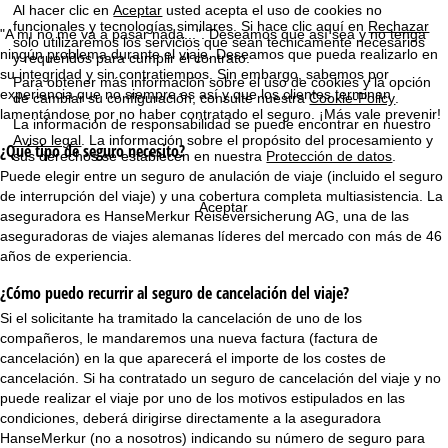
Al hacer clic en
Aceptar
usted acepta el uso de cookies no
funcionales y tecnologías similares. Si hace clic aquí en
Rechazar
"A mí no me va a pasar nada...". Deseamos que así sea y no tenga
i
solo utilizaremos los servicios que sean técnicamente necesarios
ningún problema durante el viaje. Deseamos que pueda realizarlo en
y requeridos para cumplir el contrato.
su integridad y sin contratiempos. Sin embargo, sabemos por
p
Para obtener más información sobre el uso de cookies y la opción
experiencia que no siempre es así y que los clientes terminan
de cambiar su configuración, consulte nuestra
Cookie-Policy
.
lamentándose por no haber contratado el seguro. ¡Más vale prevenir!
a
La información de responsabilidad se puede encontrar en nuestro
Aviso legal
. La información sobre el propósito del procesamiento y
¿Qué tipo de seguro necesito?
sus derechos se establecen en nuestra
Protección de datos
.
l
Puede elegir entre un seguro de anulación de viaje (incluido el seguro
de interrupción del viaje) y una cobertura completa multiasistencia. La
Aceptar
aseguradora es HanseMerkur Reiseversicherung AG, una de las
aseguradoras de viajes alemanas líderes del mercado con más de 46
años de experiencia.
¿Cómo puedo recurrir al seguro de cancelación del viaje?
Si el solicitante ha tramitado la cancelación de uno de los
compañeros, le mandaremos una nueva factura (factura de
cancelación) en la que aparecerá el importe de los costes de
cancelación. Si ha contratado un seguro de cancelación del viaje y no
puede realizar el viaje por uno de los motivos estipulados en las
condiciones, deberá dirigirse directamente a la aseguradora
HanseMerkur (no a nosotros) indicando su número de seguro para