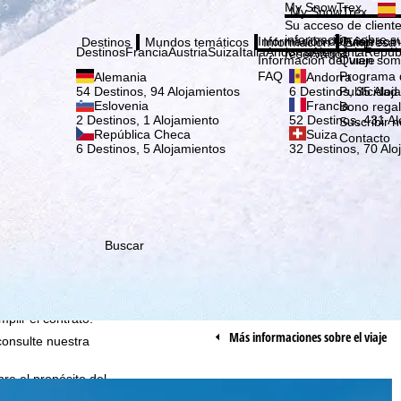
Elige
My SnowTrex
My SnowTrex
Suscribirse
Su acceso de cliente
información sobre su
Información del viaje
Quien som
Destinos
Mundos temáticos
Información
Empresa
Destinos
Francia
Austria
Suiza
Italia
Andorra
Alemania
Repúb
reservados.
Información del viaje
Quien som
FAQ
Programa d
Alemania
Andorra
Publicidad
54 Destinos, 94 Alojamientos
6 Destinos, 35 Aloj
Eslovenia
Francia
Bono rega
2 Destinos, 1 Alojamiento
52 Destinos, 431 Al
Suscribir n
República Checa
Suiza
Contacto
6 Destinos, 5 Alojamientos
32 Destinos, 70 Alo
que nosotros, TravelTrex
idades utilizando
tadísticos,
Buscar
ara ello necesitamos su
rminados datos personales
o Microsoft en EE.UU.
 hace clic aquí en
plir el contrato.
Más informaciones sobre el viaje
consulte nuestra
bre el propósito del