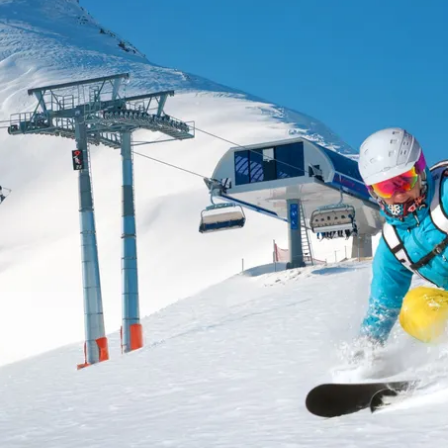
nemos abierto (GMT):
n.-jue.:
09:00 a 17:00
.:
09:00 a 14:00
b.-dom.:
cerrado
Ayuda
ntáctenos