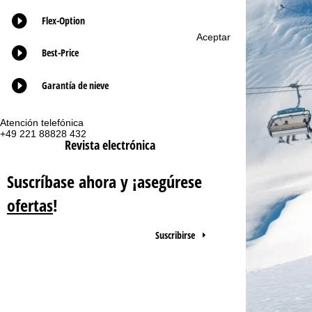
Flex-Option
n
Aceptar
Best-Price
a
p
Garantía de nieve
r
Atención telefónica
Te
+49 221 88828 432
lu
i
Revista electrónica
vie
sa
n
Suscríbase ahora y ¡asegúrese
c
ofertas
!
i
Suscribirse
p
Co
a
l