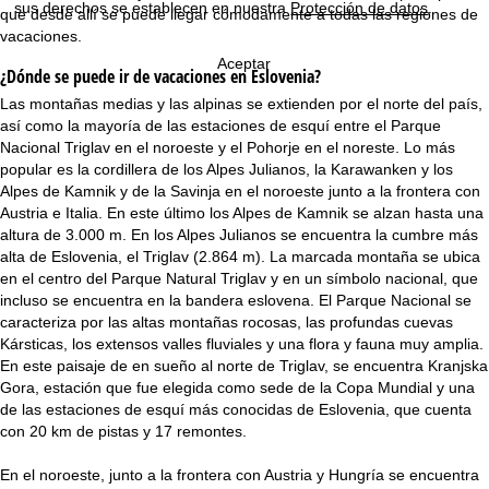
sus derechos se establecen en nuestra
Protección de datos
.
i
que desde allí se puede llegar cómodamente a todas las regiones de
vacaciones.
n
Aceptar
¿Dónde se puede ir de vacaciones en Eslovenia?
c
Las montañas medias y las alpinas se extienden por el norte del país,
así como la mayoría de las estaciones de esquí entre el Parque
i
Nacional Triglav en el noroeste y el Pohorje en el noreste. Lo más
popular es la cordillera de los Alpes Julianos, la Karawanken y los
p
Alpes de Kamnik y de la Savinja en el noroeste junto a la frontera con
Austria e Italia. En este último los Alpes de Kamnik se alzan hasta una
a
altura de 3.000 m. En los Alpes Julianos se encuentra la cumbre más
alta de Eslovenia, el Triglav (2.864 m). La marcada montaña se ubica
l
en el centro del Parque Natural Triglav y en un símbolo nacional, que
incluso se encuentra en la bandera eslovena. El Parque Nacional se
caracteriza por las altas montañas rocosas, las profundas cuevas
Kársticas, los extensos valles fluviales y una flora y fauna muy amplia.
En este paisaje de en sueño al norte de Triglav, se encuentra Kranjska
Gora, estación que fue elegida como sede de la Copa Mundial y una
de las estaciones de esquí más conocidas de Eslovenia, que cuenta
con 20 km de pistas y 17 remontes.
En el noroeste, junto a la frontera con Austria y Hungría se encuentra