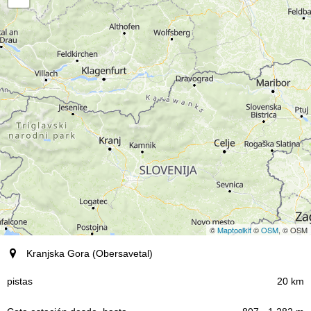
©
Maptoolkit
©
OSM
, © OSM
Destino (región)
Kranjska Gora (Obersavetal)
pistas
20 km