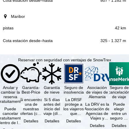
807 - 1.282 m
Cota estación
–
desde
hasta
Maribor
42 km
325 - 1.327 m
Reservar con seguridad con ventajas de SnowTrex
Anular y
Garantía-
Garantía
Seguro de
Asociación
Seguro de
cambiar la
Best-Price
de nieve
insolvencia
de viajes de
cancelació
reserva
Alemania
de viaje
Si encuentra
Si 5 días
La DRSF
ratuitamente
una de
antes del
protege a
La DRV es la
Puede
Puede
nuestras
inicio del
los viajeros
Asociación de
elegir
cancelar
ofertas (con
viaje (día
que
Agencias de
entre un
ratuitamente
las mismas
de llegada)
reservan un
Viajes y
seguro de
Detalles
Detalles
Detalles
dentro de los
prestaciones
ninguna de
viaje
Turoperadores
anulación
Detalles
Detalles
5 días
incluidas y
las
combinado
más grande
de viaje