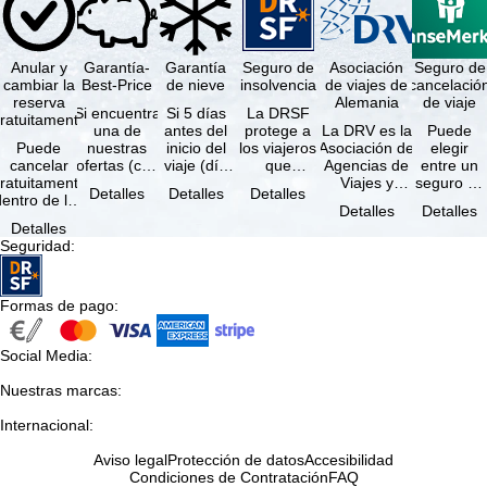
Anular y
Garantía-
Garantía
Seguro de
Asociación
Seguro de
cambiar la
Best-Price
de nieve
insolvencia
de viajes de
cancelació
reserva
Alemania
de viaje
Si encuentra
Si 5 días
La DRSF
ratuitamente
una de
antes del
protege a
La DRV es la
Puede
Puede
nuestras
inicio del
los viajeros
Asociación de
elegir
cancelar
ofertas (con
viaje (día
que
Agencias de
entre un
ratuitamente
las mismas
de llegada)
reservan un
Viajes y
seguro de
Detalles
Detalles
Detalles
dentro de los
prestaciones
ninguna de
viaje
Turoperadores
anulación
Detalles
Detalles
5 días
incluidas y
las
combinado
más grande
de viaje
Detalles
posteriores a
…
estaciones
o servicios
de Alemania.
(incluido el
Seguridad
:
a reserva, …
…
de viaje …
…
seguro de
…
Formas de pago
:
Social Media
:
Nuestras marcas
:
Internacional
:
Aviso legal
Protección de datos
Accesibilidad
Condiciones de Contratación
FAQ