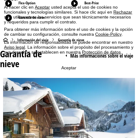
Flex-Option
Best-Price
Al hacer clic en
Aceptar
usted acepta el uso de cookies no
funcionales y tecnologías similares. Si hace clic aquí en
Rechazar
solo utilizaremos los servicios que sean técnicamente necesarios
Garantía de nieve
y requeridos para cumplir el contrato.
Para obtener más información sobre el uso de cookies y la opción
de cambiar su configuración, consulte nuestra
Cookie-Policy
.
P
Información del viaje
Garantía de nieve
La información de responsabilidad se puede encontrar en nuestro
Aviso legal
. La información sobre el propósito del procesamiento y
Garantía de
á
sus derechos se establecen en nuestra
Protección de datos
.
Más informaciones sobre el viaje
nieve
g
Aceptar
i
n
a
p
r