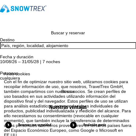
Buscar y reservar
Destino
Fecha y duración
10/08/26 – 31/05/28 | 7 noches
Personas
Aviso cookies
cualquiera
Con el fin de optimizar nuestro sitio web, utilizamos cookies para
recopilar información de uso, que nosotros, TravelTrex GmbH,
también compartimos con nuestros socios. Se crean perfiles de
Buscar
uso basados en sus actividades utilizando información del
dispositivo final y del navegador. Estos perfiles de uso se utilizan
Nuestras ventajas
para análisis estadísticos, recomendaciones individuales de
productos, publicidad individualizada y medición del alcance. Para
ello necesitamos su consentimiento (revocable en cualquier
momento), que también incluye la transferencia de determinados
Reservar con seguridad
Anulación gratis
datos personales a terceros proveedores en terceros países fuera
del Espacio Económico Europeo, como Google o Microsoft en
EE.UU.