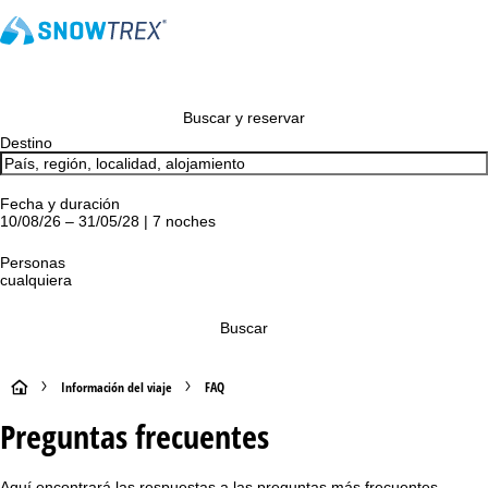
Buscar y reservar
Destino
Fecha y duración
10/08/26 – 31/05/28 | 7 noches
Personas
cualquiera
Buscar
P
Información del viaje
FAQ
Preguntas frecuentes
á
g
Aquí encontrará las respuestas a las preguntas más frecuentes,