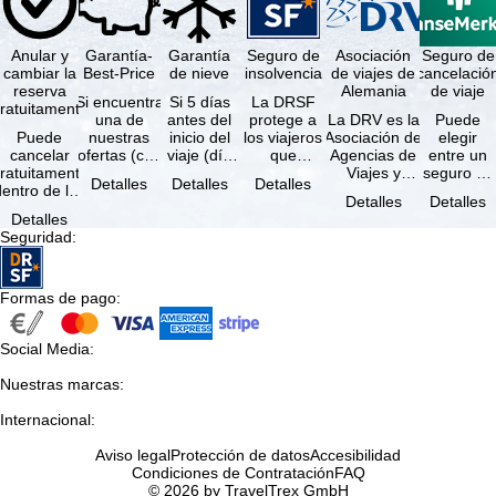
Anular y
Garantía-
Garantía
Seguro de
Asociación
Seguro de
cambiar la
Best-Price
de nieve
insolvencia
de viajes de
cancelació
reserva
Alemania
de viaje
Si encuentra
Si 5 días
La DRSF
ratuitamente
una de
antes del
protege a
La DRV es la
Puede
Puede
nuestras
inicio del
los viajeros
Asociación de
elegir
cancelar
ofertas (con
viaje (día
que
Agencias de
entre un
ratuitamente
las mismas
de llegada)
reservan un
Viajes y
seguro de
Detalles
Detalles
Detalles
dentro de los
prestaciones
ninguna de
viaje
Turoperadores
anulación
Detalles
Detalles
5 días
incluidas y
las
combinado
más grande
de viaje
Detalles
posteriores a
…
estaciones
o servicios
de Alemania.
(incluido el
Seguridad
:
a reserva, …
…
de viaje …
…
seguro de
…
Formas de pago
:
Social Media
:
Nuestras marcas
:
Internacional
:
Aviso legal
Protección de datos
Accesibilidad
Condiciones de Contratación
FAQ
© 2026 by TravelTrex GmbH