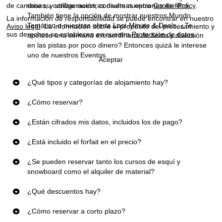
cosas, y utilizar nuestras diversas opciones de filtro.
de cambiar su configuración, consulte nuestra
Cookie-Policy
.
También tiene la opción de mostrar nuestros
Mundo
l
La información de responsabilidad se puede encontrar en nuestro
Temático
o nuestras oferta
Last-Minute & Deals
. ¿Te
Aviso legal
. La información sobre el propósito del procesamiento y
sus derechos se establecen en nuestra
Protección de datos
.
apetece una semana extraordinaria de fiesta y diversión
en las pistas por poco dinero? Entonces quizá le interese
uno de nuestros
Eventos
.
Aceptar
¿Qué tipos y categorías de alojamiento hay?
¿Cómo reservar?
¿Están cifrados mis datos, incluidos los de pago?
¿Está incluido el forfait en el precio?
¿Se pueden reservar tanto los cursos de esquí y
snowboard como el alquiler de material?
¿Qué descuentos hay?
¿Cómo reservar a corto plazo?