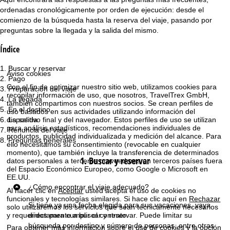
ordenadas cronológicamente por orden de ejecución: desde el
i
comienzo de la búsqueda hasta la reserva del viaje, pasando por
preguntas sobre la llegada y la salida del mismo.
n
Índice
a
Buscar y reservar
Aviso cookies
p
Pago
Con el fin de optimizar nuestro sitio web, utilizamos cookies para
Preparación del viaje
recopilar información de uso, que nosotros, TravelTrex GmbH,
La llegada
r
también compartimos con nuestros socios. Se crean perfiles de
En el destino
uso basados en sus actividades utilizando información del
dispositivo final y del navegador. Estos perfiles de uso se utilizan
La salida
i
para análisis estadísticos, recomendaciones individuales de
Renuncia del viaje
productos, publicidad individualizada y medición del alcance. Para
Preguntas generales
n
ello necesitamos su consentimiento (revocable en cualquier
momento), que también incluye la transferencia de determinados
1. Buscar y reservar
datos personales a terceros proveedores en terceros países fuera
c
del Espacio Económico Europeo, como Google o Microsoft en
EE.UU.
i
¿Cómo encontrar el viaje adecuado?
Al hacer clic en
Aceptar
usted acepta el uso de cookies no
funcionales y tecnologías similares. Si hace clic aquí en
Rechazar
p
Si tiene ya una fecha elegida para sus vacaciones, vaya
solo utilizaremos los servicios que sean técnicamente necesarios
y requeridos para cumplir el contrato.
directamente a
buscar y reservar
. Puede limitar su
búsqueda por destino y número de personas, entre otras
a
Para obtener más información sobre el uso de cookies y la opción