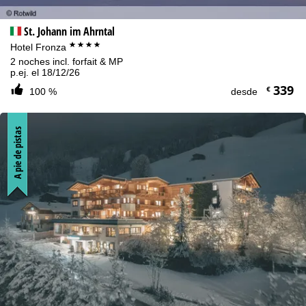
St. Johann im Ahrntal
****
Hotel Fronza
2 noches incl. forfait & MP
p.ej. el 18/12/26
339
€
100 %
desde
A pie de pistas