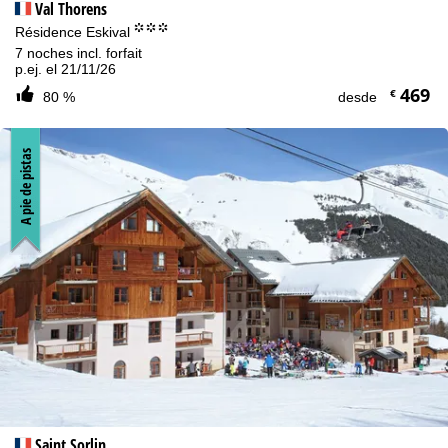
Val Thorens
°°°
Résidence Eskival
7 noches incl. forfait
p.ej. el 21/11/26
469
€
80 %
desde
A pie de pistas
Saint Sorlin