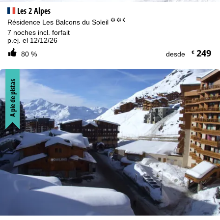
Les 2 Alpes
°°.
Résidence Les Balcons du Soleil
7 noches incl. forfait
p.ej. el 12/12/26
249
€
80 %
desde
A pie de pistas