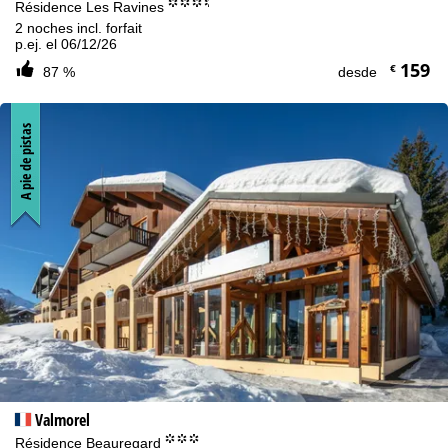
°°°.
Résidence Les Ravines
2 noches incl. forfait
p.ej. el 06/12/26
159
€
87 %
desde
A pie de pistas
Valmorel
°°°
Résidence Beauregard