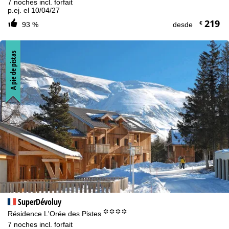
7 noches incl. forfait
p.ej. el 10/04/27
219
€
93 %
desde
A pie de pistas
SuperDévoluy
°°°°
Résidence L'Orée des Pistes
7 noches incl. forfait