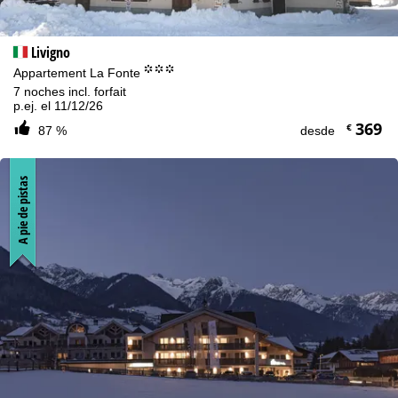
Livigno
°°°
Appartement La Fonte
7 noches incl. forfait
p.ej. el 11/12/26
369
€
87 %
desde
A pie de pistas