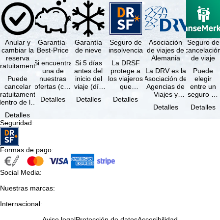
Anular y
Garantía-
Garantía
Seguro de
Asociación
Seguro de
cambiar la
Best-Price
de nieve
insolvencia
de viajes de
cancelació
reserva
Alemania
de viaje
Si encuentra
Si 5 días
La DRSF
ratuitamente
una de
antes del
protege a
La DRV es la
Puede
Puede
nuestras
inicio del
los viajeros
Asociación de
elegir
cancelar
ofertas (con
viaje (día
que
Agencias de
entre un
ratuitamente
las mismas
de llegada)
reservan un
Viajes y
seguro de
Detalles
Detalles
Detalles
dentro de los
prestaciones
ninguna de
viaje
Turoperadores
anulación
Detalles
Detalles
5 días
incluidas y
las
combinado
más grande
de viaje
Detalles
posteriores a
…
estaciones
o servicios
de Alemania.
(incluido el
Seguridad
:
a reserva, …
…
de viaje …
…
seguro de
…
Formas de pago
:
Social Media
:
Nuestras marcas
:
Internacional
:
Aviso legal
Protección de datos
Accesibilidad