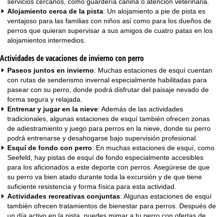
servicios cercanos, como guardería canina o atención veterinaria.
Alojamiento cerca de la pista
: Un
alojamiento a pie de pista
es
ventajoso para las
familias con niños
así como para los dueños de
perros que quieran supervisar a sus amigos de cuatro patas en los
alojamientos intermedios.
Actividades de vacaciones de invierno con perro
Paseos juntos en invierno
: Muchas estaciones de esquí cuentan
con rutas de senderismo invernal especialmente habilitadas para
pasear con su perro, donde podrá disfrutar del paisaje nevado de
forma segura y relajada.
Entrenar y jugar en la nieve
: Además de las actividades
tradicionales, algunas estaciones de esquí también ofrecen zonas
de adiestramiento y juego para perros en la nieve, donde su perro
podrá entrenarse y desahogarse bajo supervisión profesional.
Esquí de fondo con perro
: En muchas estaciones de esquí, como
Seefeld, hay pistas de esquí de fondo especialmente accesibles
para los aficionados a este deporte con perros. Asegúrese de que
su perro va bien atado durante toda la excursión y de que tiene
suficiente resistencia y forma física para esta actividad.
Actividades recreativas conjuntas
: Algunas estaciones de esquí
también ofrecen tratamientos de bienestar para perros. Después de
un día activo en la pista, puedes mimar a tu perro con ofertas de