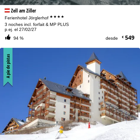
Zell am Ziller
****
Ferienhotel Jörglerhof
3 noches incl. forfait & MP PLUS
p.ej. el 27/02/27
549
€
94 %
desde
A pie de pistas