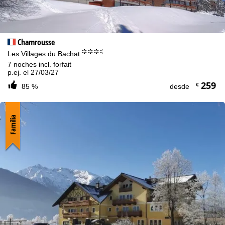
l
Chamrousse
°°°.
Les Villages du Bachat
7 noches incl. forfait
p.ej. el 27/03/27
259
€
85 %
desde
Familia
Aviso cookies
Con el fin de optimizar nuestro sitio web, utilizamos cookies para
recopilar información de uso, que nosotros, TravelTrex GmbH,
también compartimos con nuestros socios. Se crean perfiles de
uso basados en sus actividades utilizando información del
dispositivo final y del navegador. Estos perfiles de uso se utilizan
para análisis estadísticos, recomendaciones individuales de