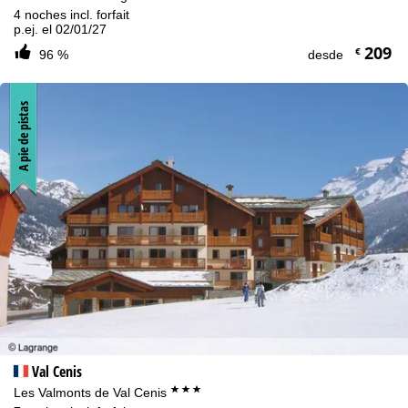
4 noches incl. forfait
p.ej. el 02/01/27
209
€
96 %
desde
A pie de pistas
Val Cenis
***
Les Valmonts de Val Cenis