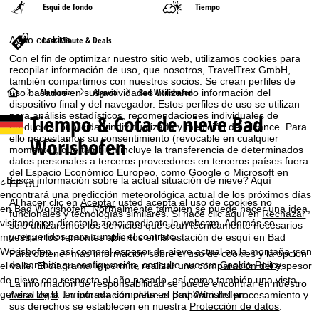
Esquí de fondo
Tiempo
Aviso cookies
Last-Minute & Deals
Con el fin de optimizar nuestro sitio web, utilizamos cookies para
recopilar información de uso, que nosotros, TravelTrex GmbH,
también compartimos con nuestros socios. Se crean perfiles de
P
Alemania
Algovia
Bad Wörishofen
uso basados en sus actividades utilizando información del
dispositivo final y del navegador. Estos perfiles de uso se utilizan
para análisis estadísticos, recomendaciones individuales de
Tiempo & Cota de nieve Bad
á
productos, publicidad individualizada y medición del alcance. Para
ello necesitamos su consentimiento (revocable en cualquier
Wörishofen
momento), que también incluye la transferencia de determinados
g
datos personales a terceros proveedores en terceros países fuera
del Espacio Económico Europeo, como Google o Microsoft en
i
¿Busca información sobre la actual situación de nieve? Aquí
EE.UU.
encontrará una predicción meteorológica actual de los próximos días
Al hacer clic en
Aceptar
usted acepta el uso de cookies no
n
en Bad Wörishofen. Normalmente también se puede hacer una idea,
funcionales y tecnologías similares. Si hace clic aquí en
Rechazar
visitando en directo la zona mediante la webcam. Además se
solo utilizaremos los servicios que sean técnicamente necesarios
y requeridos para cumplir el contrato.
muestran los remontes abiertos en la estación de esquí en Bad
a
Wörishofen , así como el espesor de nieve actual en la montaña y en
Para obtener más información sobre el uso de cookies y la opción
de cambiar su configuración, consulte nuestra
Cookie-Policy
.
el valle. El diagrama le permite realizar una comparación del espesor
p
de nieve con respecto al año pasado, así como también una vista
La información de responsabilidad se puede encontrar en nuestro
general de la temporada completa en Bad Wörishofen.
Aviso legal
. La información sobre el propósito del procesamiento y
r
sus derechos se establecen en nuestra
Protección de datos
.