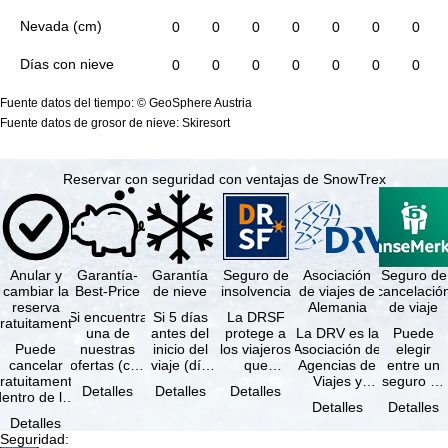
Nevada (cm)
0
0
0
0
0
0
0
Días con nieve
0
0
0
0
0
0
0
Fuente datos del tiempo: © GeoSphere Austria
Fuente datos de grosor de nieve: Skiresort
Reservar con seguridad con ventajas de SnowTrex
Anular y
Garantía-
Garantía
Seguro de
Asociación
Seguro de
cambiar la
Best-Price
de nieve
insolvencia
de viajes de
cancelació
reserva
Alemania
de viaje
Si encuentra
Si 5 días
La DRSF
ratuitamente
una de
antes del
protege a
La DRV es la
Puede
Puede
nuestras
inicio del
los viajeros
Asociación de
elegir
cancelar
ofertas (con
viaje (día
que
Agencias de
entre un
ratuitamente
las mismas
de llegada)
reservan un
Viajes y
seguro de
Detalles
Detalles
Detalles
dentro de los
prestaciones
ninguna de
viaje
Turoperadores
anulación
Detalles
Detalles
5 días
incluidas y
las
combinado
más grande
de viaje
Detalles
posteriores a
…
estaciones
o servicios
de Alemania.
(incluido el
Seguridad
:
a reserva, …
…
de viaje …
…
seguro de