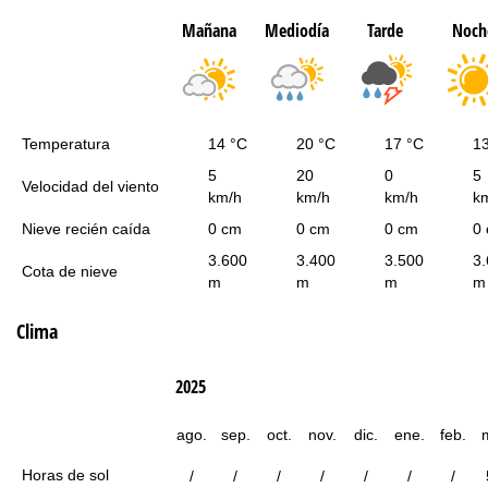
Mañana
Mediodía
Tarde
Noch
Temperatura
14 °C
20 °C
17 °C
1
5
20
0
5
Velocidad del viento
km/h
km/h
km/h
k
Nieve recién caída
0 cm
0 cm
0 cm
0
3.600
3.400
3.500
3
Cota de nieve
m
m
m
m
Clima
2025
ago.
sep.
oct.
nov.
dic.
ene.
feb.
Horas de sol
/
/
/
/
/
/
/