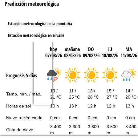
Predicción meteorológica
Estación meteorológica en la montaña
Estación meteorológica en el valle
hoy
mañana
DO
LU
MA
07/08/26
08/08/26
09/08/26
10/08/26
11/08/26
Prognosis 5 días
13 /
11 /
13 /
15 /
14 /
Temp. mín. / máx.
21 °C
25 °C
28 °C
27 °C
26 °C
Horas de sol
10 h
13 h
12 h
12 h
13 h
Nieve recién caída
0 cm
0 cm
0 cm
0 cm
0 cm
3.400
3.300
3.600
3.500
3.400
Cota de nieve
m
m
m
m
m