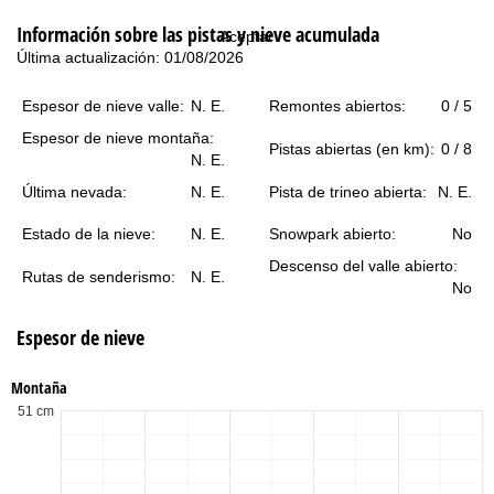
i
Información sobre las pistas y nieve acumulada
Aceptar
n
Última actualización: 01/08/2026
c
Espesor de nieve valle:
N. E.
Remontes abiertos:
0 / 5
Espesor de nieve montaña:
i
Pistas abiertas (en km):
0 / 8
N. E.
p
Última nevada:
N. E.
Pista de trineo abierta:
N. E.
Estado de la nieve:
N. E.
Snowpark abierto:
No
a
Descenso del valle abierto:
Rutas de senderismo:
N. E.
l
No
Espesor de nieve
Montaña
51 cm