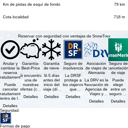
79 km
718 m
Reservar con seguridad con ventajas de SnowTrex
Anular y
Garantía-
Garantía
Seguro de
Asociación
Seguro de
cambiar la
Best-Price
de nieve
insolvencia
de viajes de
cancelació
reserva
Alemania
de viaje
Si encuentra
Si 5 días
La DRSF
ratuitamente
una de
antes del
protege a
La DRV es la
Puede
Puede
nuestras
inicio del
los viajeros
Asociación de
elegir
cancelar
ofertas (con
viaje (día
que
Agencias de
entre un
ratuitamente
las mismas
de llegada)
reservan un
Viajes y
seguro de
Detalles
Detalles
Detalles
dentro de los
prestaciones
ninguna de
viaje
Turoperadores
anulación
Detalles
Detalles
5 días
incluidas y
las
combinado
más grande
de viaje
Detalles
posteriores a
…
estaciones
o servicios
de Alemania.
(incluido el
Seguridad
:
a reserva, …
…
de viaje …
…
seguro de
…
Formas de pago
: