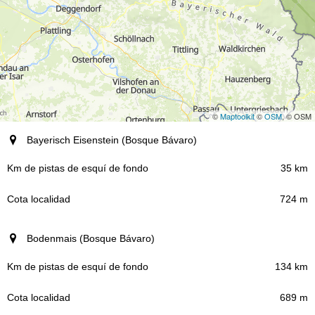
©
Maptoolkit
©
OSM
, © OSM
Destino (región)
Bayerisch Eisenstein (Bosque Bávaro)
Km de pistas de esquí de fondo
35 km
724 m
Cota localidad
Bodenmais (Bosque Bávaro)
134 km
689 m