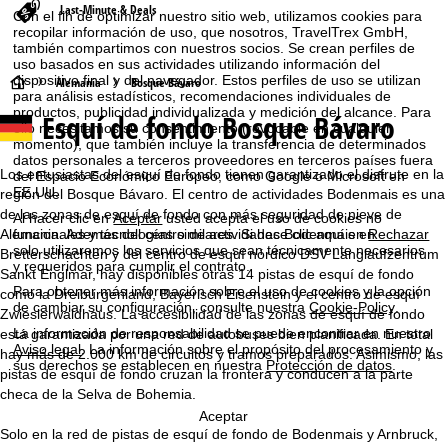
Last-Minute & Deals
Con el fin de optimizar nuestro sitio web, utilizamos cookies para
recopilar información de uso, que nosotros, TravelTrex GmbH,
también compartimos con nuestros socios. Se crean perfiles de
uso basados en sus actividades utilizando información del
dispositivo final y del navegador. Estos perfiles de uso se utilizan
P
Alemania
Bosque Bávaro
para análisis estadísticos, recomendaciones individuales de
productos, publicidad individualizada y medición del alcance. Para
Esquí de fondo Bosque Bávaro
á
ello necesitamos su consentimiento (revocable en cualquier
momento), que también incluye la transferencia de determinados
datos personales a terceros proveedores en terceros países fuera
g
Los entusiastas del esquí de fondo tienen garantizado el disfrute en la
del Espacio Económico Europeo, como Google o Microsoft en
EE.UU.
región del Bosque Bávaro. El centro de actividades Bodenmais es una
i
de las zonas de esquí de fondo con más seguridad de nieve de
Al hacer clic en
Aceptar
usted acepta el uso de cookies no
Alemania. Además del centro de actividades Bodenmais en
funcionales y tecnologías similares. Si hace clic aquí en
Rechazar
n
solo utilizaremos los servicios que sean técnicamente necesarios
Bretterschachten y del centro de esquí nórdico DSV Langlaufzentrum
y requeridos para cumplir el contrato.
Sankt Englmar, hay disponibles otras 14 pistas de esquí de fondo
a
Para obtener más información sobre el uso de cookies y la opción
como la Dreiburgenland, Bayerisch Eisenstein y el centro de esquí
de cambiar su configuración, consulte nuestra
Cookie-Policy
.
Zwieslerwaldhaus. La accesibilidad de las zonas de esquí de fondo
p
La información de responsabilidad se puede encontrar en nuestro
está garantizada por una red de autobuses bien planificada. En total
Aviso legal
. La información sobre el propósito del procesamiento y
hay más de 2.000 km de circuitos y tramos preparados. Asimismo, las
sus derechos se establecen en nuestra
Protección de datos
.
r
pistas de esquí de fondo cruzan la frontera y conducen a la parte
checa de la Selva de Bohemia.
i
Aceptar
Solo en la red de pistas de esquí de fondo de Bodenmais y Arnbruck,