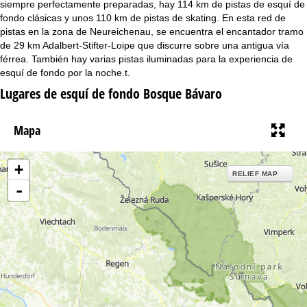
n
siempre perfectamente preparadas, hay 114 km de pistas de esquí de
fondo clásicas y unos 110 km de pistas de skating. En esta red de
c
pistas en la zona de Neureichenau, se encuentra el encantador tramo
de 29 km Adalbert-Stifter-Loipe que discurre sobre una antigua vía
i
férrea. También hay varias pistas iluminadas para la experiencia de
esquí de fondo por la noche.t.
p
Lugares de esquí de fondo Bosque Bávaro
a
Mapa
l
+
RELIEF MAP
-