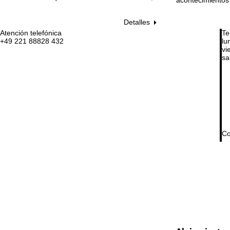
Detalles
Atención telefónica
Te
+49 221 88828 432
lu
vie
sa
Co