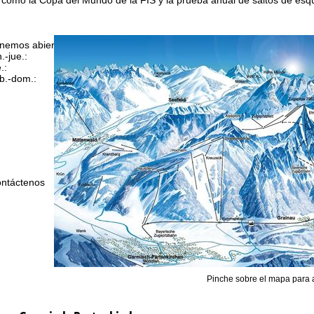
nemos abierto (GMT):
n.-jue.:
09:00 a 17:00
.:
09:00 a 14:00
b.-dom.:
cerrado
Ayuda
ntáctenos
Pinche sobre el mapa para 