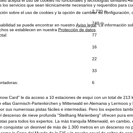
ted acepta el uso de cookies no funcionales y tecnologías similares. Si
s los servicios que sean técnicamente necesarios y requeridos para cum
2.720 m
ión sobre el uso de cookies y la opción de cambiar su configuración, 
:
740 m
sabilidad se puede encontrar en nuestro
Aviso legal
. La información so
chos se establecen en nuestra
Protección de datos
.
tal:
77
16
22
33
rtadoras:
6
Snow Card" le da acceso a 10 estaciones de esquí con un total de 213 k
 ellas Garmisch-Partenkirchen y Mittenwald en Alemania y Lermoos y Ber
or sus numerosas pistas fáciles e intermedias. Pero los expertos tam
 el descenso de nieve profunda "Steilhang Marienberg" ofrecen pura 
stas para todos los expertos. La más tranquila Mittenwald, en cambio,
en conquistar un desnivel de más de 1.300 metros en un descenso no 
 como la Copa del Mundo de la FIS y la prueba anual de saltos de esq