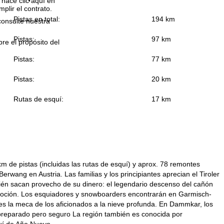
 hace clic aquí en
plir el contrato.
Pistas en total:
194 km
consulte nuestra
Pistas:
97 km
bre el propósito del
Pistas:
77 km
Pistas:
20 km
Rutas de esquí:
17 km
m de pistas (incluidas las rutas de esquí) y aprox. 78 remontes
wang en Austria. Las familias y los principiantes aprecian el Tiroler
bién sacan provecho de su dinero: el legendario descenso del cañón
emoción. Los esquiadores y snowboarders encontrarán en Garmisch-
 es la meca de los aficionados a la nieve profunda. En Dammkar, los
preparado pero seguro La región también es conocida por
uí de Año Nuevo.