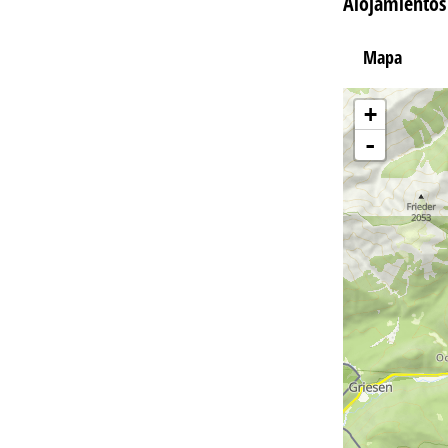
Alojamientos
Mapa
+
-