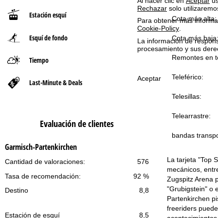
Al hacer clic en
Aceptar
us
Rechazar
solo utilizaremo
Estación esquí
n
Cota más alta:
Para obtener más informac
Cookie-Policy
.
Esquí de fondo
a
Cota más baja
La información de respon
procesamiento y sus dere
p
Remontes en to
Tiempo
Teleférico:
r
Aceptar
Last-Minute & Deals
Telesillas:
i
Telearrastre:
n
Evaluación de clientes
bandas transpo
c
Garmisch-Partenkirchen
i
La tarjeta "Top 
Cantidad de valoraciones:
576
mecánicos, entre
Tasa de recomendación:
92 %
p
Zugspitz Arena p
"Grubigstein" o
Destino
8,8
a
Partenkirchen pi
freeriders pued
Estación de esquí
8,5
l
acontecimientos