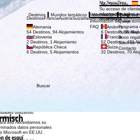
Elige
My SnowTrex
My SnowTrex
Suscribirse
Su acceso de cliente
información sobre su
Información del viaje
Quien som
Destinos
Mundos temáticos
Información
Empresa
Destinos
Francia
Austria
Suiza
Italia
Andorra
Alemania
Repúb
reservados.
Información del viaje
Quien som
FAQ
Programa d
Alemania
Andorra
Publicidad
54 Destinos, 94 Alojamientos
6 Destinos, 35 Aloj
Eslovenia
Francia
Bono rega
2 Destinos, 1 Alojamiento
52 Destinos, 431 Al
Suscribir n
República Checa
Suiza
Contacto
6 Destinos, 5 Alojamientos
32 Destinos, 70 Alo
Buscar
que nosotros, TravelTrex
idades utilizando
armisch
tadísticos,
ara ello necesitamos su
rminados datos personales
o Microsoft en EE.UU.
ón de esquí