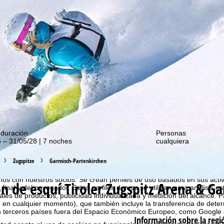
de nuestras promociones!
 duración
Personas
 – 31/05/28 | 7 noches
cualquiera
Zugspitze
Garmisch-Partenkirchen
estro sitio web, utilizamos cookies para recopilar información de uso, 
 con nuestros socios. Se crean perfiles de uso basados en sus activ
n de esquí Tiroler Zugspitz Arena & G
 final y del navegador. Estos perfiles de uso se utilizan para análisis es
les de productos, publicidad individualizada y medición del alcance. P
 en cualquier momento), que también incluye la transferencia de dete
n terceros países fuera del Espacio Económico Europeo, como Google 
Información sobre la regi