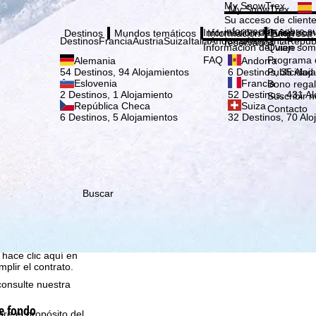
Elige
My SnowTrex
My SnowTrex
Suscribirse
Su acceso de cliente
información sobre su
Información del viaje
Quien som
Destinos
Mundos temáticos
Información
Empresa
Destinos
Francia
Austria
Suiza
Italia
Andorra
Alemania
Repúb
reservados.
Información del viaje
Quien som
FAQ
Programa d
Alemania
Andorra
Publicidad
54 Destinos, 94 Alojamientos
6 Destinos, 35 Aloj
Eslovenia
Francia
Bono rega
2 Destinos, 1 Alojamiento
52 Destinos, 431 Al
Suscribir n
República Checa
Suiza
Contacto
6 Destinos, 5 Alojamientos
32 Destinos, 70 Alo
que nosotros, TravelTrex
idades utilizando
Buscar
tadísticos,
ara ello necesitamos su
rminados datos personales
o Microsoft en EE.UU.
 hace clic aquí en
plir el contrato.
consulte nuestra
e fondo
bre el propósito del