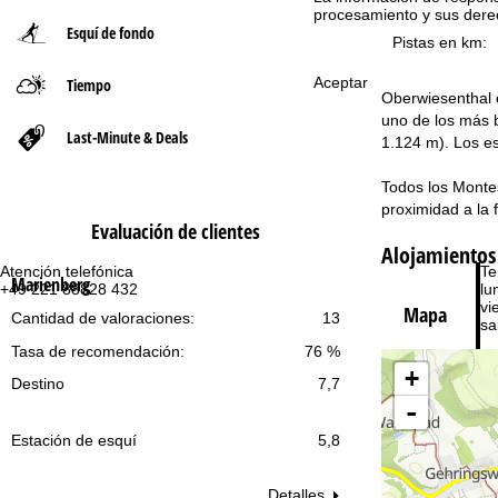
procesamiento y sus dere
Esquí de fondo
n
Pistas en km:
Aceptar
Tiempo
a
Oberwiesenthal o
uno de los más b
p
Last-Minute & Deals
1.124 m). Los es
r
Todos los Montes
proximidad a la 
i
Evaluación de clientes
Alojamientos
n
Atención telefónica
Te
Marienberg
+49 221 88828 432
lu
vie
Mapa
c
Cantidad de valoraciones:
13
sa
Tasa de recomendación:
76 %
i
+
Destino
7,7
p
-
Estación de esquí
5,8
a
Co
Detalles
l