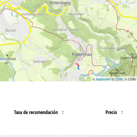
©
Maptoolkit
©
OSM
, © OSM
Tasa de recomendación
Precio