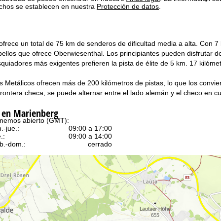
chos se establecen en nuestra
Protección de datos
.
frece un total de 75 km de senderos de dificultad media a alta. Con 7 
ellos que ofrece Oberwiesenthal. Los principiantes pueden disfrutar de u
quiadores más exigentes prefieren la pista de élite de 5 km. 17 kilómet
 Metálicos ofrecen más de 200 kilómetros de pistas, lo que los convie
frontera checa, se puede alternar entre el lado alemán y el checo en 
 en Marienberg
nemos abierto (GMT):
n.-jue.:
09:00 a 17:00
.:
09:00 a 14:00
b.-dom.:
cerrado
Ayuda
ntáctenos