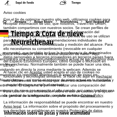
Esquí de fondo
Tiempo
Aviso cookies
Con el fin de optimizar nuestro sitio web, utilizamos cookies para
P
Alemania
Bosque Bávaro
Neureichenau
Hotel Bergland Hof
recopilar información de uso, que nosotros, TravelTrex GmbH,
también compartimos con nuestros socios. Se crean perfiles de
Tiempo & Cota de nieve
á
uso basados en sus actividades utilizando información del
dispositivo final y del navegador. Estos perfiles de uso se utilizan
Neureichenau
para análisis estadísticos, recomendaciones individuales de
g
productos, publicidad individualizada y medición del alcance. Para
ello necesitamos su consentimiento (revocable en cualquier
momento), que también incluye la transferencia de determinados
i
¿Busca información sobre la actual situación de nieve? Aquí
datos personales a terceros proveedores en terceros países fuera
encontrará una predicción meteorológica actual de los próximos días
del Espacio Económico Europeo, como Google o Microsoft en
n
en Neureichenau. Normalmente también se puede hacer una idea,
EE.UU.
visitando en directo la zona mediante la webcam. Además se
Al hacer clic en
Aceptar
usted acepta el uso de cookies no
muestran los remontes abiertos en la estación de esquí en
a
funcionales y tecnologías similares. Si hace clic aquí en
Rechazar
Neureichenau , así como el espesor de nieve actual en la montaña y
solo utilizaremos los servicios que sean técnicamente necesarios
y requeridos para cumplir el contrato.
en el valle. El diagrama le permite realizar una comparación del
p
espesor de nieve con respecto al año pasado, así como también una
Para obtener más información sobre el uso de cookies y la opción
de cambiar su configuración, consulte nuestra
Cookie-Policy
.
vista general de la temporada completa en Neureichenau.
r
La información de responsabilidad se puede encontrar en nuestro
Aviso legal
. La información sobre el propósito del procesamiento y
i
sus derechos se establecen en nuestra
Protección de datos
.
Información sobre las pistas y nieve acumulada