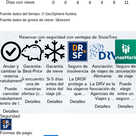
Días con nieve
0
0
4
4
4
8
11
Fuente datos del tiempo: © GeoSphere Austria
Fuente datos de grosor de nieve: Skiresort
Reservar con seguridad con ventajas de SnowTrex
Anular y
Garantía-
Garantía
Seguro de
Asociación
Seguro de
cambiar la
Best-Price
de nieve
insolvencia
de viajes de
cancelació
reserva
Alemania
de viaje
Si encuentra
Si 5 días
La DRSF
ratuitamente
una de
antes del
protege a
La DRV es la
Puede
Puede
nuestras
inicio del
los viajeros
Asociación de
elegir
cancelar
ofertas (con
viaje (día
que
Agencias de
entre un
ratuitamente
las mismas
de llegada)
reservan un
Viajes y
seguro de
Detalles
Detalles
Detalles
dentro de los
prestaciones
ninguna de
viaje
Turoperadores
anulación
Detalles
Detalles
5 días
incluidas y
las
combinado
más grande
de viaje
Detalles
posteriores a
…
estaciones
o servicios
de Alemania.
(incluido el
Seguridad
:
a reserva, …
…
de viaje …
…
seguro de
…
Formas de pago
: