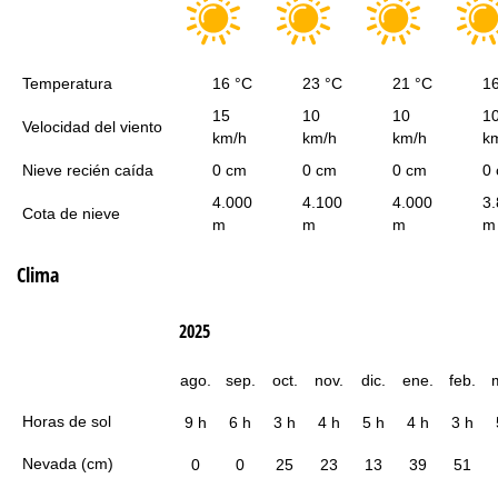
Temperatura
16 °C
23 °C
21 °C
1
15
10
10
1
Velocidad del viento
km/h
km/h
km/h
k
Nieve recién caída
0 cm
0 cm
0 cm
0
4.000
4.100
4.000
3
Cota de nieve
m
m
m
m
Clima
2025
ago.
sep.
oct.
nov.
dic.
ene.
feb.
Horas de sol
9 h
6 h
3 h
4 h
5 h
4 h
3 h
Nevada (cm)
0
0
25
23
13
39
51