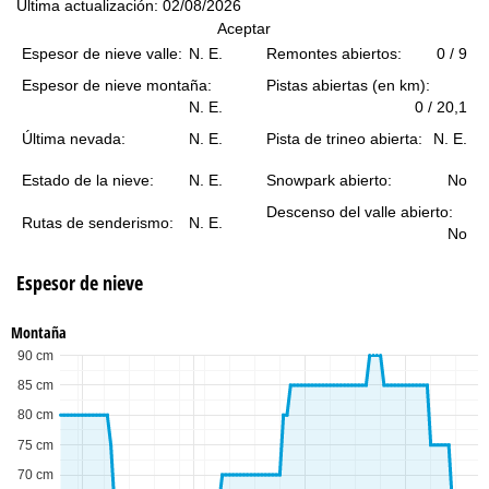
n
Última actualización: 02/08/2026
Aceptar
c
Espesor de nieve valle:
N. E.
Remontes abiertos:
0 / 9
Espesor de nieve montaña:
Pistas abiertas (en km):
i
N. E.
0 / 20,1
p
Última nevada:
N. E.
Pista de trineo abierta:
N. E.
Estado de la nieve:
N. E.
Snowpark abierto:
No
a
Descenso del valle abierto:
Rutas de senderismo:
N. E.
l
No
Espesor de nieve
Montaña
90 cm
85 cm
80 cm
75 cm
70 cm