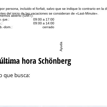
or persona, incluido el forfait, salvo que se indique lo contrario en la d
es del inicio de las vacaciones se consideran de «Last-Minute».
nemos abierto (GMT):
n.-jue.:
09:00 a 17:00
.:
09:00 a 14:00
b.-dom.:
cerrado
Ayuda
 última hora Schönberg
ntáctenos
o que busca: