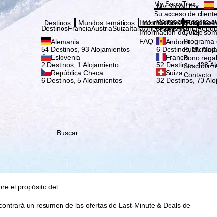
Elige
My SnowTrex
My SnowTrex
Suscribirse
Su acceso de cliente
información sobre su
Información del viaje
Quien som
Destinos
Mundos temáticos
Información
Empresa
Destinos
Francia
Austria
Suiza
Italia
Andorra
Alemania
Repúb
reservados.
Información del viaje
Quien som
FAQ
Programa d
Alemania
Andorra
Publicidad
54 Destinos, 93 Alojamientos
6 Destinos, 35 Aloj
Eslovenia
Francia
Bono rega
2 Destinos, 1 Alojamiento
52 Destinos, 428 Al
Suscribir n
República Checa
Suiza
Contacto
6 Destinos, 5 Alojamientos
32 Destinos, 70 Alo
que nosotros, TravelTrex
idades utilizando
tadísticos,
ara ello necesitamos su
rminados datos personales
Buscar
o Microsoft en EE.UU.
 hace clic aquí en
plir el contrato.
consulte nuestra
bre el propósito del
ncontrará un resumen de las ofertas de Last-Minute & Deals de