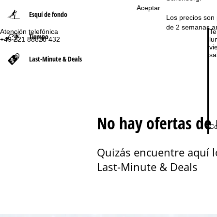
Aceptar
Esquí de fondo
n
Los precios son p
de 2 semanas ant
Atención telefónica
Te
Tiempo
a
+49 221 88828 432
lu
vie
sa
p
Last-Minute & Deals
r
i
No hay ofertas de
n
Co
c
Quizás encuentre aquí l
i
Last-Minute & Deals
p
a
l