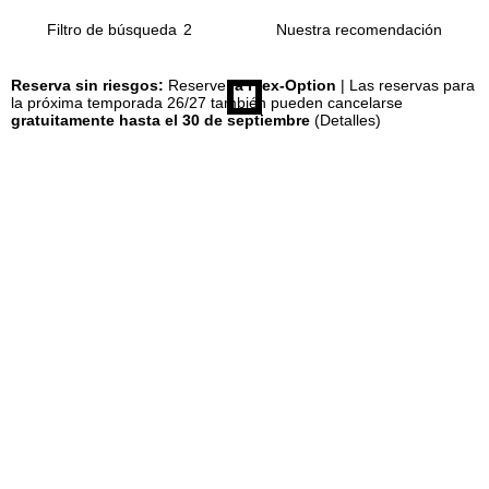
Filtro de búsqueda
2
n
Reserva sin riesgos:
Reserve
la Flex-Option
| Las reservas para
c
la próxima temporada 26/27 también pueden cancelarse
gratuitamente hasta el 30 de septiembre
(Detalles)
i
p
a
l