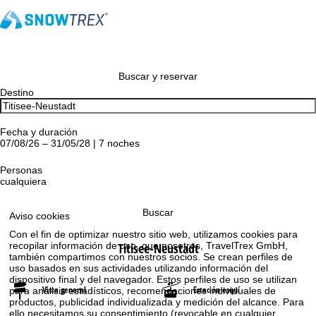
Buscar y reservar
Destino
Fecha y duración
07/08/26 – 31/05/28 | 7 noches
Personas
cualquiera
Buscar
Aviso cookies
Con el fin de optimizar nuestro sitio web, utilizamos cookies para
Titisee-Neustadt
recopilar información de uso, que nosotros, TravelTrex GmbH,
también compartimos con nuestros socios. Se crean perfiles de
uso basados en sus actividades utilizando información del
dispositivo final y del navegador. Estos perfiles de uso se utilizan
Vista general
Estación esquí
para análisis estadísticos, recomendaciones individuales de
productos, publicidad individualizada y medición del alcance. Para
ello necesitamos su consentimiento (revocable en cualquier