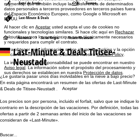
Esquí de fondo
Tiempo
momento), que también incluye la transferencia de determinados
datos personales a terceros proveedores en terceros países fuera
del Espacio Económico Europeo, como Google o Microsoft en
Last-Minute & Deals
EE.UU.
Al hacer clic en
Aceptar
usted acepta el uso de cookies no
funcionales y tecnologías similares. Si hace clic aquí en
Rechazar
solo utilizaremos los servicios que sean técnicamente necesarios
P
Alemania
Selva Negra
Titisee-Neustadt
y requeridos para cumplir el contrato.
Last-Minute & Deals Titisee-
Para obtener más información sobre el uso de cookies y la opción
á
de cambiar su configuración, consulte nuestra
Cookie-Policy
.
Neustadt
La información de responsabilidad se puede encontrar en nuestro
g
Aviso legal
. La información sobre el propósito del procesamiento y
sus derechos se establecen en nuestra
Protección de datos
.
i
¿Le gustaría pasar unos días inolvidables en la nieve a bajo precio?
En esta página encontrará un resumen de las ofertas de Last-Minute
n
Aceptar
& Deals de Titisee-Neustadt .
Los precios son por persona, incluido el forfait, salvo que se indique lo
a
contrario en la descripción de las vacaciones. Por definición, todas las
ofertas a partir de 2 semanas antes del inicio de las vacaciones se
p
consideran de «Last-Minute».
r
Buscar...
i