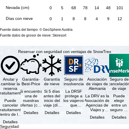
Nevada (cm)
0
5
68
78
14
48
101
Días con nieve
0
1
8
8
4
9
12
Fuente datos del tiempo: © GeoSphere Austria
Fuente datos de grosor de nieve: Skiresort
Reservar con seguridad con ventajas de SnowTrex
Anular y
Garantía-
Garantía
Seguro de
Asociación
Seguro de
cambiar la
Best-Price
de nieve
insolvencia
de viajes de
cancelació
reserva
Alemania
de viaje
Si encuentra
Si 5 días
La DRSF
ratuitamente
una de
antes del
protege a
La DRV es la
Puede
Puede
nuestras
inicio del
los viajeros
Asociación de
elegir
cancelar
ofertas (con
viaje (día
que
Agencias de
entre un
ratuitamente
las mismas
de llegada)
reservan un
Viajes y
seguro de
Detalles
Detalles
Detalles
dentro de los
prestaciones
ninguna de
viaje
Turoperadores
anulación
Detalles
Detalles
5 días
incluidas y
las
combinado
más grande
de viaje
Detalles
posteriores a
…
estaciones
o servicios
de Alemania.
(incluido el
Seguridad
:
a reserva, …
…
de viaje …
…
seguro de