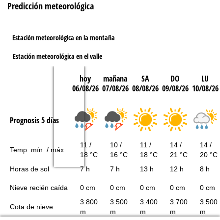
Predicción meteorológica
Estación meteorológica en la montaña
Estación meteorológica en el valle
hoy
mañana
SA
DO
LU
06/08/26
07/08/26
08/08/26
09/08/26
10/08/26
Prognosis 5 días
11 /
10 /
11 /
14 /
14 /
Temp. mín. / máx.
18 °C
16 °C
18 °C
21 °C
20 °C
Horas de sol
7 h
7 h
13 h
12 h
8 h
Nieve recién caída
0 cm
0 cm
0 cm
0 cm
0 cm
3.800
3.500
3.400
3.700
3.500
Cota de nieve
m
m
m
m
m