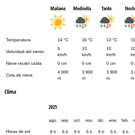
Mañana
Mediodía
Tarde
Noch
Temperatura
14 °C
16 °C
13 °C
11
5
10
10
1
Velocidad del viento
km/h
km/h
km/h
k
Nieve recién caída
0 cm
0 cm
0 cm
0
4.000
3.900
3.900
3
Cota de nieve
m
m
m
m
Clima
2025
ago.
sep.
oct.
nov.
dic.
ene.
feb.
Horas de sol
8 h
6 h
5 h
5 h
5 h
5 h
4 h