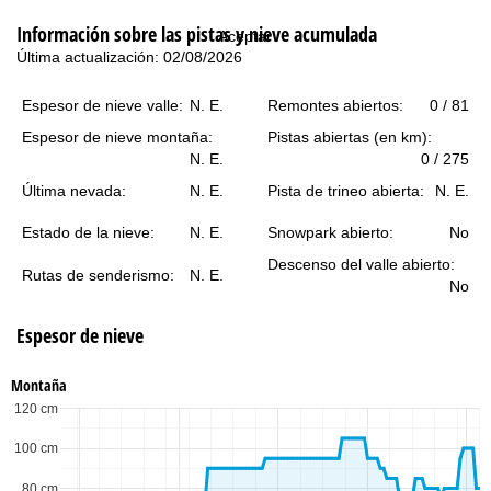
i
Información sobre las pistas y nieve acumulada
Aceptar
n
Última actualización: 02/08/2026
c
Espesor de nieve valle:
N. E.
Remontes abiertos:
0 / 81
Espesor de nieve montaña:
Pistas abiertas (en km):
i
N. E.
0 / 275
p
Última nevada:
N. E.
Pista de trineo abierta:
N. E.
Estado de la nieve:
N. E.
Snowpark abierto:
No
a
Descenso del valle abierto:
Rutas de senderismo:
N. E.
l
No
Espesor de nieve
Montaña
120 cm
100 cm
80 cm