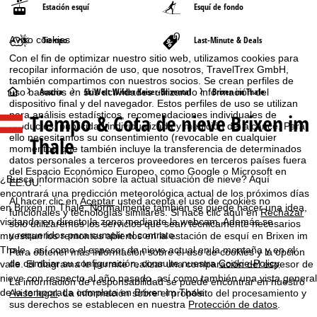
Estación esquí
Esquí de fondo
Aviso cookies
Tiempo
Last-Minute & Deals
Con el fin de optimizar nuestro sitio web, utilizamos cookies para
recopilar información de uso, que nosotros, TravelTrex GmbH,
también compartimos con nuestros socios. Se crean perfiles de
P
Austria
SkiWelt Wilder Kaiser-Brixental
Brixen im Thale
uso basados en sus actividades utilizando información del
dispositivo final y del navegador. Estos perfiles de uso se utilizan
para análisis estadísticos, recomendaciones individuales de
Tiempo & Cota de nieve Brixen im
á
productos, publicidad individualizada y medición del alcance. Para
ello necesitamos su consentimiento (revocable en cualquier
Thale
momento), que también incluye la transferencia de determinados
g
datos personales a terceros proveedores en terceros países fuera
del Espacio Económico Europeo, como Google o Microsoft en
i
¿Busca información sobre la actual situación de nieve? Aquí
EE.UU.
encontrará una predicción meteorológica actual de los próximos días
Al hacer clic en
Aceptar
usted acepta el uso de cookies no
n
en Brixen im Thale. Normalmente también se puede hacer una idea,
funcionales y tecnologías similares. Si hace clic aquí en
Rechazar
visitando en directo la zona mediante la webcam. Además se
solo utilizaremos los servicios que sean técnicamente necesarios
y requeridos para cumplir el contrato.
muestran los remontes abiertos en la estación de esquí en Brixen im
a
Thale , así como el espesor de nieve actual en la montaña y en el
Para obtener más información sobre el uso de cookies y la opción
de cambiar su configuración, consulte nuestra
Cookie-Policy
.
valle. El diagrama le permite realizar una comparación del espesor de
p
nieve con respecto al año pasado, así como también una vista general
La información de responsabilidad se puede encontrar en nuestro
de la temporada completa en Brixen im Thale.
Aviso legal
. La información sobre el propósito del procesamiento y
r
sus derechos se establecen en nuestra
Protección de datos
.