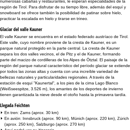
numerosas cabañas y restaurantes, le esperan especialidades de la
i
región de Tirol. Para disfrutar de su tiempo libre, además del esquí y
snowboard se ofrece también la posibilidad de patinar sobre hielo,
n
practicar la escalada en hielo y tirarse en trineo.
c
Glaciar del valle Kauner
El valle Kauner se encuentra en el estado federado austríaco de Tirol.
i
Este valle, cuyo nombre proviene de la cresta de Kauner, es un
parque natural protegido en la parte central. La cresta de Kauner
p
separa los dos valles vecinos, el de Pitz y el de Kauner, formando
parte del macizo de cordilleras de los Alpes de Ötztal. El paisaje de la
a
región del parque natural característico del período glaciar se extiende
por todos las zonas altas y cuenta con una increíble variedad de
l
bellezas naturales y particularidades regionales. A través de la
estación de esquí "Kaunertal", a los pies de la cima Lago Blanco
(Weißseespitze, 3.526 m), los amantes de los deportes de invierno
tienen garantizada la nieve desde el otoño hasta la primavera tardía.
Llegada Feichten
En tren: Zams (aprox. 30 km)
En avión: Innsbruck (aprox. 90 km), Múnich (aprox. 220 km), Zúrich
(aprox. 250 km), Salzburgo (aprox. 270 km)
Aquí podrá ver su
itinerario
.