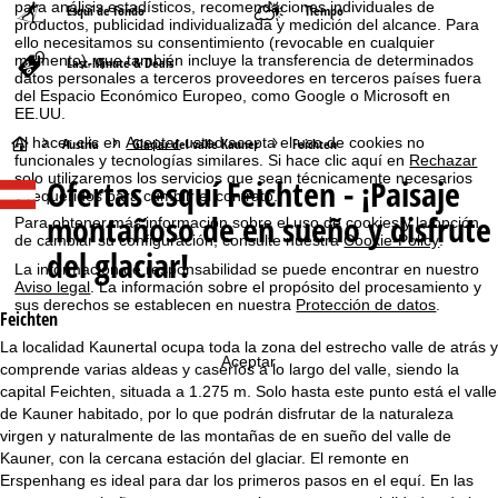
para análisis estadísticos, recomendaciones individuales de
Esquí de fondo
Tiempo
productos, publicidad individualizada y medición del alcance. Para
ello necesitamos su consentimiento (revocable en cualquier
momento), que también incluye la transferencia de determinados
Last-Minute & Deals
datos personales a terceros proveedores en terceros países fuera
del Espacio Económico Europeo, como Google o Microsoft en
EE.UU.
P
Al hacer clic en
Aceptar
usted acepta el uso de cookies no
Austria
Glaciar del valle Kauner
Feichten
funcionales y tecnologías similares. Si hace clic aquí en
Rechazar
solo utilizaremos los servicios que sean técnicamente necesarios
Ofertas esquí
Feichten - ¡Paisaje
á
y requeridos para cumplir el contrato.
montañoso de en sueño y disfrute
Para obtener más información sobre el uso de cookies y la opción
g
de cambiar su configuración, consulte nuestra
Cookie-Policy
.
del glaciar!
La información de responsabilidad se puede encontrar en nuestro
i
Aviso legal
. La información sobre el propósito del procesamiento y
sus derechos se establecen en nuestra
Protección de datos
.
Feichten
n
La localidad Kaunertal ocupa toda la zona del estrecho valle de atrás y
Aceptar
comprende varias aldeas y caseríos a lo largo del valle, siendo la
a
capital Feichten, situada a 1.275 m. Solo hasta este punto está el valle
de Kauner habitado, por lo que podrán disfrutar de la naturaleza
p
virgen y naturalmente de las montañas de en sueño del valle de
Kauner, con la cercana estación del glaciar. El remonte en
r
Erspenhang es ideal para dar los primeros pasos en el equí. En las