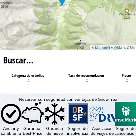
©
Maptoolkit
©
OSM
, © OSM
Buscar…
Categoría de estrellas
Tasa de recomendación
Precio
Reservar con seguridad con ventajas de SnowTrex
Anular y
Garantía-
Garantía
Seguro de
Asociación
Seguro de
cambiar la
Best-Price
de nieve
insolvencia
de viajes de
cancelació