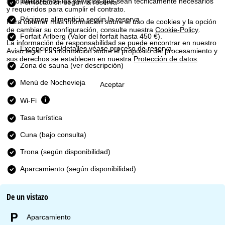
n
solo utilizaremos los servicios que sean técnicamente necesarios
Pernoctación según la reserva
y requeridos para cumplir el contrato.
Régimen alimenticio según la reserva
Para obtener más información sobre el uso de cookies y la opción
c
de cambiar su configuración, consulte nuestra
Cookie-Policy
.
Forfait Arlberg
(Valor del forfait hasta 450 €).
i
La información de responsabilidad se puede encontrar en nuestro
Excepciones/detalles véase proceso de reserva.
Aviso legal
. La información sobre el propósito del procesamiento y
sus derechos se establecen en nuestra
Protección de datos
.
p
Zona de sauna (ver descripción)
Menú de Nochevieja
a
Aceptar
Wi-Fi
l
Tasa turística
Cuna (bajo consulta)
Trona (según disponibilidad)
Aparcamiento (según disponibilidad)
De un vistazo
Aparcamiento