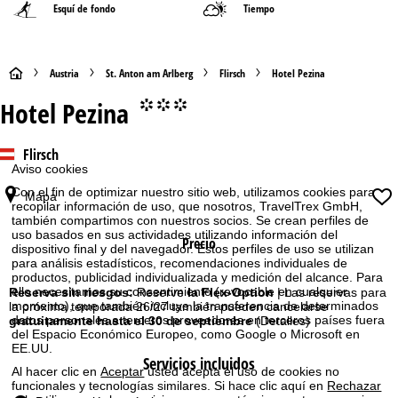
Esquí de fondo
Tiempo
P
Austria
St. Anton am Arlberg
Flirsch
Hotel Pezina
Hotel Pezina
°°°
á
g
Flirsch
Aviso cookies
i
Con el fin de optimizar nuestro sitio web, utilizamos cookies para
Mapa
recopilar información de uso, que nosotros, TravelTrex GmbH,
n
también compartimos con nuestros socios. Se crean perfiles de
uso basados en sus actividades utilizando información del
Precio
dispositivo final y del navegador. Estos perfiles de uso se utilizan
a
para análisis estadísticos, recomendaciones individuales de
productos, publicidad individualizada y medición del alcance. Para
p
ello necesitamos su consentimiento (revocable en cualquier
Reserva sin riesgos:
Reserve
la Flex-Option
| Las reservas para
momento), que también incluye la transferencia de determinados
la próxima temporada 26/27 también pueden cancelarse
datos personales a terceros proveedores en terceros países fuera
gratuitamente hasta el 30 de septiembre
(Detalles)
r
del Espacio Económico Europeo, como Google o Microsoft en
EE.UU.
Servicios incluidos
i
Al hacer clic en
Aceptar
usted acepta el uso de cookies no
funcionales y tecnologías similares. Si hace clic aquí en
Rechazar