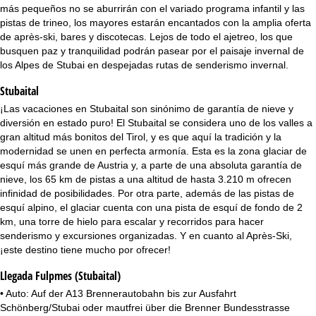
i
más pequeños no se aburrirán con el variado programa infantil y las
pistas de trineo, los mayores estarán encantados con la amplia oferta
n
de après-ski, bares y discotecas. Lejos de todo el ajetreo, los que
busquen paz y tranquilidad podrán pasear por el paisaje invernal de
c
los Alpes de Stubai en despejadas rutas de senderismo invernal.
Stubaital
i
¡Las vacaciones en Stubaital son sinónimo de garantía de nieve y
p
diversión en estado puro! El Stubaital se considera uno de los valles a
gran altitud más bonitos del Tirol, y es que aquí la tradición y la
a
modernidad se unen en perfecta armonía. Esta es la zona glaciar de
esquí más grande de Austria y, a parte de una absoluta garantía de
nieve, los 65 km de pistas a una altitud de hasta 3.210 m ofrecen
l
infinidad de posibilidades. Por otra parte, además de las pistas de
esquí alpino, el glaciar cuenta con una pista de esquí de fondo de 2
km, una torre de hielo para escalar y recorridos para hacer
senderismo y excursiones organizadas. Y en cuanto al Après-Ski,
¡este destino tiene mucho por ofrecer!
Llegada Fulpmes (Stubaital)
• Auto: Auf der A13 Brennerautobahn bis zur Ausfahrt
Schönberg/Stubai oder mautfrei über die Brenner Bundesstrasse