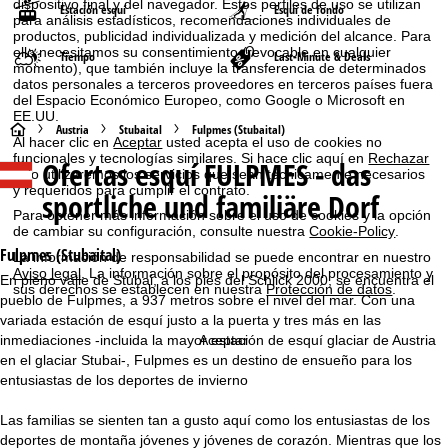
dispositivo final y del navegador. Estos perfiles de uso se utilizan
Estación esquí
Esquí de fondo
para análisis estadísticos, recomendaciones individuales de
productos, publicidad individualizada y medición del alcance. Para
ello necesitamos su consentimiento (revocable en cualquier
Tiempo
Last-Minute & Deals
momento), que también incluye la transferencia de determinados
datos personales a terceros proveedores en terceros países fuera
del Espacio Económico Europeo, como Google o Microsoft en
EE.UU.
P
Austria
Stubaital
Fulpmes (Stubaital)
Al hacer clic en
Aceptar
usted acepta el uso de cookies no
funcionales y tecnologías similares. Si hace clic aquí en
Rechazar
Ofertas esquí
FULPMES - das
á
solo utilizaremos los servicios que sean técnicamente necesarios
y requeridos para cumplir el contrato.
sportliche und familiäre Dorf
g
Para obtener más información sobre el uso de cookies y la opción
de cambiar su configuración, consulte nuestra
Cookie-Policy
.
i
Fulpmes (Stubaital)
La información de responsabilidad se puede encontrar en nuestro
Aviso legal
. La información sobre el propósito del procesamiento y
En pleno valle de Stubai, a los pies del Schlick 2000, se encuentra el
sus derechos se establecen en nuestra
Protección de datos
.
n
pueblo de Fulpmes, a 937 metros sobre el nivel del mar. Con una
variada estación de esquí justo a la puerta y tres más en las
a
Aceptar
inmediaciones -incluida la mayor estación de esquí glaciar de Austria
en el glaciar Stubai-, Fulpmes es un destino de ensueño para los
p
entusiastas de los deportes de invierno
r
Las familias se sienten tan a gusto aquí como los entusiastas de los
deportes de montaña jóvenes y jóvenes de corazón. Mientras que los