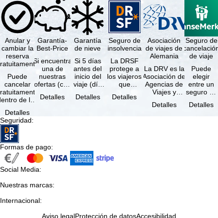
Anular y
Garantía-
Garantía
Seguro de
Asociación
Seguro de
cambiar la
Best-Price
de nieve
insolvencia
de viajes de
cancelació
reserva
Alemania
de viaje
Si encuentra
Si 5 días
La DRSF
ratuitamente
una de
antes del
protege a
La DRV es la
Puede
Puede
nuestras
inicio del
los viajeros
Asociación de
elegir
cancelar
ofertas (con
viaje (día
que
Agencias de
entre un
ratuitamente
las mismas
de llegada)
reservan un
Viajes y
seguro de
Detalles
Detalles
Detalles
dentro de los
prestaciones
ninguna de
viaje
Turoperadores
anulación
Detalles
Detalles
5 días
incluidas y
las
combinado
más grande
de viaje
Detalles
posteriores a
…
estaciones
o servicios
de Alemania.
(incluido el
Seguridad
:
a reserva, …
…
de viaje …
…
seguro de
…
Formas de pago
:
Social Media
:
Nuestras marcas
:
Internacional
:
Aviso legal
Protección de datos
Accesibilidad