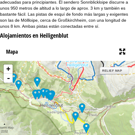
adecuadas para principiantes. El sendero Sonnblickloipe discurre a
i
unos 950 metros de altitud a lo largo de aprox. 3 km y también es
bastante fácil. Las pistas de esquí de fondo más largas y exigentes
n
son las de Möllloipe, cerca de Großkirchheim, con una longitud de
unos 8 km. Ambas pistas están conectadas entre sí.
c
Alojamientos en Heiligenblut
i
Mapa
p
a
+
RELIEF MAP
-
l
12