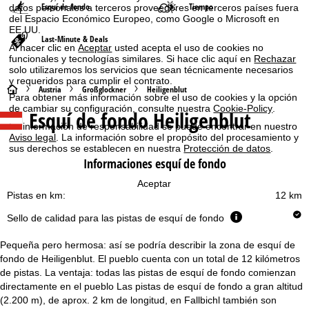
Esquí de fondo
Tiempo
datos personales a terceros proveedores en terceros países fuera
del Espacio Económico Europeo, como Google o Microsoft en
EE.UU.
Last-Minute & Deals
Al hacer clic en
Aceptar
usted acepta el uso de cookies no
funcionales y tecnologías similares. Si hace clic aquí en
Rechazar
solo utilizaremos los servicios que sean técnicamente necesarios
y requeridos para cumplir el contrato.
P
Austria
Großglockner
Heiligenblut
Para obtener más información sobre el uso de cookies y la opción
de cambiar su configuración, consulte nuestra
Cookie-Policy
.
Esquí de fondo Heiligenblut
á
La información de responsabilidad se puede encontrar en nuestro
Aviso legal
. La información sobre el propósito del procesamiento y
g
sus derechos se establecen en nuestra
Protección de datos
.
Informaciones esquí de fondo
i
Aceptar
Pistas en km:
12 km
n
Sello de calidad para las pistas de esquí de fondo
a
Pequeña pero hermosa: así se podría describir la zona de esquí de
p
fondo de Heiligenblut. El pueblo cuenta con un total de 12 kilómetros
de pistas. La ventaja: todas las pistas de esquí de fondo comienzan
directamente en el pueblo Las pistas de esquí de fondo a gran altitud
r
(2.200 m), de aprox. 2 km de longitud, en Fallbichl también son