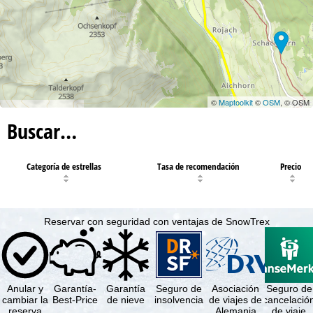
©
Maptoolkit
©
OSM
, © OSM
Buscar…
Categoría de estrellas
Tasa de recomendación
Precio
Reservar con seguridad con ventajas de SnowTrex
Anular y
Garantía-
Garantía
Seguro de
Asociación
Seguro de
cambiar la
Best-Price
de nieve
insolvencia
de viajes de
cancelació
reserva
Alemania
de viaje