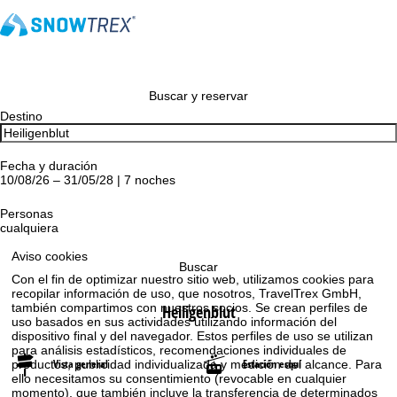
Buscar y reservar
Destino
Fecha y duración
10/08/26 – 31/05/28 | 7 noches
Personas
cualquiera
Aviso cookies
Buscar
Con el fin de optimizar nuestro sitio web, utilizamos cookies para
recopilar información de uso, que nosotros, TravelTrex GmbH,
también compartimos con nuestros socios. Se crean perfiles de
Heiligenblut
uso basados en sus actividades utilizando información del
dispositivo final y del navegador. Estos perfiles de uso se utilizan
para análisis estadísticos, recomendaciones individuales de
Vista general
Estación esquí
productos, publicidad individualizada y medición del alcance. Para
ello necesitamos su consentimiento (revocable en cualquier
momento), que también incluye la transferencia de determinados