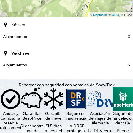
©
Maptoolkit
©
OSM
, © OSM
Destino
Kössen
Alojamientos
3
Walchsee
5
Reservar con seguridad con ventajas de SnowTrex
Anular y
Garantía-
Garantía
Seguro de
Asociación
Seguro de
cambiar la
Best-Price
de nieve
insolvencia
de viajes de
cancelació
reserva
Alemania
de viaje
Si encuentra
Si 5 días
La DRSF
ratuitamente
una de
antes del
protege a
La DRV es la
Puede