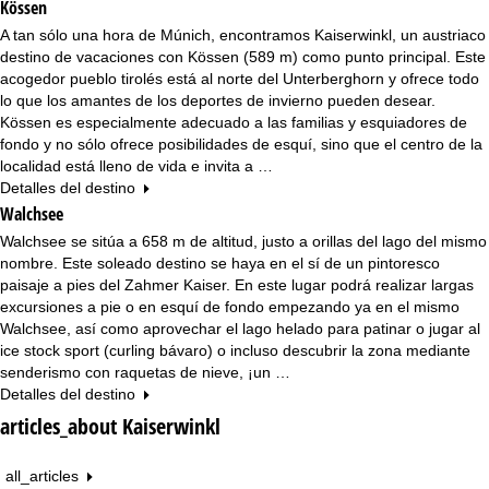
n
Kössen
A tan sólo una hora de Múnich, encontramos Kaiserwinkl, un austriaco
c
destino de vacaciones con Kössen (589 m) como punto principal. Este
acogedor pueblo tirolés está al norte del Unterberghorn y ofrece todo
i
lo que los amantes de los deportes de invierno pueden desear.
Kössen es especialmente adecuado a las familias y esquiadores de
p
fondo y no sólo ofrece posibilidades de esquí, sino que el centro de la
localidad está lleno de vida e invita a …
a
Detalles del destino
Walchsee
l
Walchsee se sitúa a 658 m de altitud, justo a orillas del lago del mismo
nombre. Este soleado destino se haya en el sí de un pintoresco
paisaje a pies del Zahmer Kaiser. En este lugar podrá realizar largas
excursiones a pie o en esquí de fondo empezando ya en el mismo
Walchsee, así como aprovechar el lago helado para patinar o jugar al
ice stock sport (curling bávaro) o incluso descubrir la zona mediante
senderismo con raquetas de nieve, ¡un …
Detalles del destino
articles_about Kaiserwinkl
all_articles