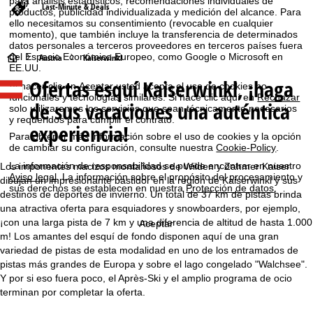
para análisis estadísticos, recomendaciones individuales de
Last-Minute & Deals
productos, publicidad individualizada y medición del alcance. Para
ello necesitamos su consentimiento (revocable en cualquier
momento), que también incluye la transferencia de determinados
datos personales a terceros proveedores en terceros países fuera
del Espacio Económico Europeo, como Google o Microsoft en
P
Austria
Kaiserwinkl
EE.UU.
Ofertas esquí Kaiserwinkl, ¡haga
á
Al hacer clic en
Aceptar
usted acepta el uso de cookies no
funcionales y tecnologías similares. Si hace clic aquí en
Rechazar
de sus vacaciones una auténtica
solo utilizaremos los servicios que sean técnicamente necesarios
g
y requeridos para cumplir el contrato.
experiencia!
Para obtener más información sobre el uso de cookies y la opción
i
de cambiar su configuración, consulte nuestra
Cookie-Policy
.
La información de responsabilidad se puede encontrar en nuestro
Los imponentes macizos montañosos de Wilden y Zahmer Kaiser
n
Aviso legal
. La información sobre el propósito del procesamiento y
dibujan un impresionante bastidor en la región de Kaiserwinkl y sus
sus derechos se establecen en nuestra
Protección de datos
.
destinos de deportes de invierno. Un total de 37 km de pistas brinda
a
una atractiva oferta para esquiadores y snowboarders, por ejemplo,
¡con una larga pista de 7 km y una diferencia de altitud de hasta 1.000
Aceptar
p
m! Los amantes del esquí de fondo disponen aquí de una gran
variedad de pistas de esta modalidad en uno de los entramados de
r
pistas más grandes de Europa y sobre el lago congelado "Walchsee".
Y por si eso fuera poco, el Après-Ski y el amplio programa de ocio
i
terminan por completar la oferta.