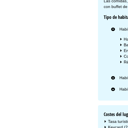
Las comidas, 
con buffet d
Tipo de habit
Habi
Ha
Ba
En
Co
Ré
Habi
Habi
Costes del lug
Tasa turíst
Keycard (2