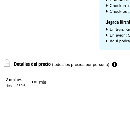
Check-in: 
Check-out:
Llegada Kirch
En tren: Ki
En avión: 
Aquí podrá
Detalles del precio
(todos los precios por persona)
2 noches
más
•••
desde 360 €