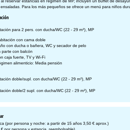
al reservar estancias en régimen de MP, incluyen un buffet de desayun
e ensaladas. Para los más pequeños se ofrece un menú para niños dura
ación
tación para 2 pers. con ducha/WC (22 - 29 m²), MP
bitación con cama doble
ño con ducha o bañera, WC y secador de pelo
 parte con balcón
n caja fuerte, TV y Wi-Fi
gimen alimenticio: Media pensión
tación doble/supl. con ducha/WC (22 - 29 m²), MP
tación doble/2 supl. con ducha/WC (22 - 29 m²), MP
ar
ica (por persona y noche: a partir de 15 años 3,50 € aprox.)
 € por persona y estancia, reembolsable)