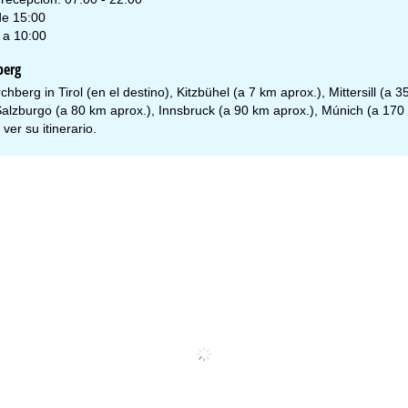
de 15:00
 a 10:00
berg
rchberg in Tirol (en el destino), Kitzbühel (a 7 km aprox.), Mittersill (a 
Salzburgo (a 80 km aprox.), Innsbruck (a 90 km aprox.), Múnich (a 170
 ver su
itinerario
.