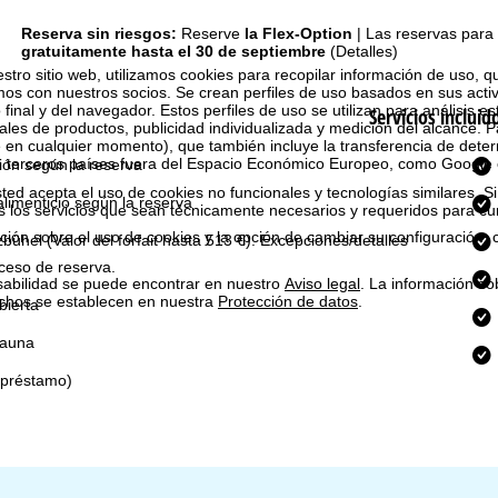
Reserva sin riesgos:
Reserve
la Flex-Option
| Las reservas para
gratuitamente hasta el 30 de septiembre
(Detalles)
estro sitio web, utilizamos cookies para recopilar información de uso, 
 con nuestros socios. Se crean perfiles de uso basados en sus activ
 final y del navegador. Estos perfiles de uso se utilizan para análisis es
Servicios incluid
les de productos, publicidad individualizada y medición del alcance. P
 en cualquier momento), que también incluye la transferencia de dete
n terceros países fuera del Espacio Económico Europeo, como Google 
ión según la reserva
ted acepta el uso de cookies no funcionales y tecnologías similares. Si
limenticio según la reserva
s los servicios que sean técnicamente necesarios y requeridos para cum
ión sobre el uso de cookies y la opción de cambiar su configuración, 
tzbühel
(Valor del forfait hasta 513 €). Excepciones/detalles
ceso de reserva.
sabilidad se puede encontrar en nuestro
Aviso legal
. La información so
chos se establecen en nuestra
Protección de datos
.
bierta
sauna
(préstamo)