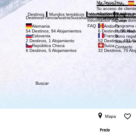
Elige
My SnowTrex
My SnowTrex
Suscribirse
Su acceso de cliente
información sobre su
Información del viaje
Quien som
Destinos
Mundos temáticos
Información
Empresa
Destinos
Francia
Austria
Suiza
Italia
Andorra
Alemania
Repúb
reservados.
Información del viaje
Quien som
FAQ
Programa d
Alemania
Andorra
Publicidad
54 Destinos, 94 Alojamientos
6 Destinos, 35 Aloj
Eslovenia
Francia
Bono rega
2 Destinos, 1 Alojamiento
52 Destinos, 431 Al
Suscribir n
República Checa
Suiza
Contacto
6 Destinos, 5 Alojamientos
32 Destinos, 70 Alo
Buscar
Mapa
Precio