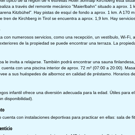
el típico de la región de 4 estrellas Hotel Sonnalp Kirchberg está situa
realiza a través del remonte mecánico "Maierlbahn" situado a aprox. 1
uarena Kitzbühel". Hay pistas de esquí de fondo a aprox. 1 km. A 170
e tren de Kirchberg in Tirol se encuentra a aprox. 1,9 km. Hay servicio
o
ta con numerosos servicios, como una recepción, un vestíbulo, Wi-Fi, a
 exteriores de la propiedad se puede encontrar una terraza. La propieda
nemos abierto (GMT):
n.-jue.:
09:00 a 17:00
.:
09:00 a 14:00
b.-dom.:
cerrado
a le invita a relajarse. También podrá encontrar una sauna finlandesa,
 cuenta con una piscina interior de aprox. 72 m² (07:00 a 20:00). Masa
ovee a sus huéspedes de albornoz en calidad de préstamo. Horarios de
Ayuda
egos infantil ofrece una diversión adecuada para la edad. Útiles para el
ún disponibilidad).
ntáctenos
nto
o cuenta con instalaciones deportivas para practicar en ellas: sala de fi
enticio