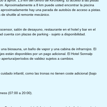
do a aprox. 1,5 km del centro de Kirchberg. El acceso a las pistas
 km. Aproximadamente a 8 km puede usted encontrar la piscina
 m aproximadamente hay una parada de autobús de acceso a pistas.
s de shuttle al remonte mecánico.
scensor, salón de desayuno, restaurante en el hotel y bar en el
d cuenta con plazas de parking - sujeto a disponibilidad.
 una biosauna, un baño de vapor y una cabina de infrarrojos. El
jes están disponibles por un pago adicional. El Hotel Sonnalp
 apertura/períodos de validez sujetos a cambios.
 cuidado infantil, como las tronas no tienen coste adicional (bajo
tness (07:00 a 20:00).