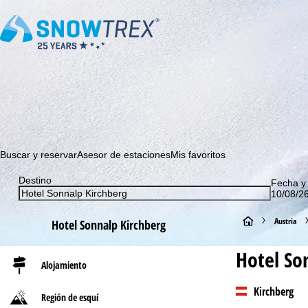
¡Suscríbase a nuestro boletín y sea el primero en enterarse 
Buscar y reservar
Asesor de estaciones
Mis favoritos
Destino
Fecha y
10/08/26
P
Austria
Hotel Sonnalp Kirchberg
á
Hotel So
Alojamiento
g
Kirchberg
Región de esquí
i