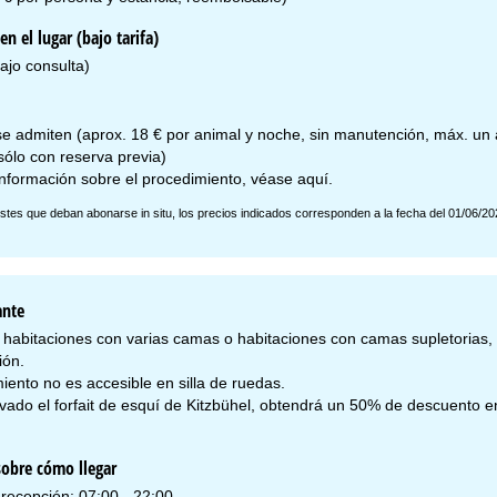
en el lugar (bajo tarifa)
ajo consulta)
e admiten (aprox. 18 € por animal y noche, sin manutención, máx. un a
sólo con reserva previa)
nformación sobre el procedimiento, véase
aquí
.
stes que deban abonarse in situ, los precios indicados corresponden a la fecha del 01/06/20
ante
r habitaciones con varias camas o habitaciones con camas supletorias,
ión.
iento no es accesible en silla de ruedas.
rvado el forfait de esquí de Kitzbühel, obtendrá un 50% de descuento 
obre cómo llegar
 recepción: 07:00 - 22:00