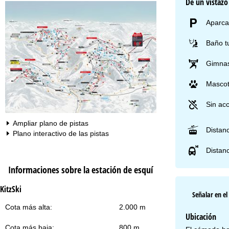
De un vistazo
Aparca
Baño t
Gimnas
Masco
Sin acc
Ampliar plano de pistas
Distanc
Plano interactivo de las pistas
Distanc
Informaciones sobre la estación de esquí
KitzSki
Señalar en e
Cota más alta:
2.000 m
Ubicación
Cota más baja:
800 m