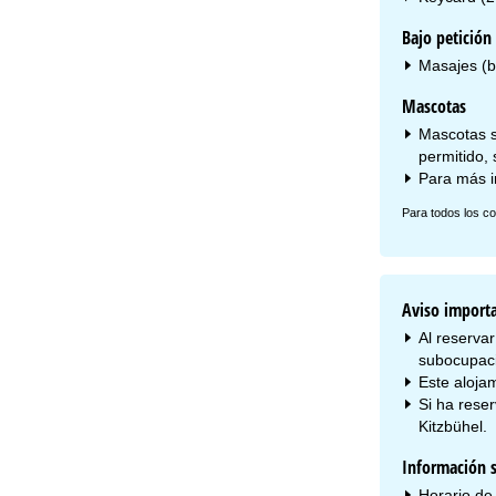
Bajo petición 
Masajes (b
Mascotas
Mascotas s
permitido, 
Para más i
Para todos los co
Aviso import
Al reserva
subocupac
Este alojam
Si ha rese
Kitzbühel.
Información s
Horario de