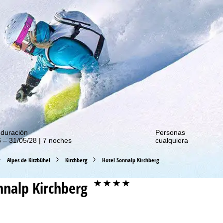
de nuestras promociones!
 duración
Personas
 – 31/05/28 | 7 noches
cualquiera
Alpes de Kitzbühel
Kirchberg
Hotel Sonnalp Kirchberg
nnalp Kirchberg
****