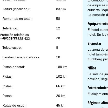
El cómodo hot
de esquí se 
Altitud (localidad):
837 m
cubierta "Aq
La estación d
Remontes en total:
58
Equipamient
Teleférico:
12
El hotel cuen
hotel. En los
Atención telefónica
Te
Telesillas:
28
+49 221 88828 432
lu
vie
Bienestar
sa
Telearrastre:
8
La zona de sp
hotel también
bandas transportadoras:
10
Kirchberg pr
Pistas en total:
188 km
Niños
La sala de ju
Pistas:
102 km
petición, seg
Co
Pistas:
66 km
Entretenimie
El alojamient
Pistas:
20 km
Régimen alim
Rutas de esquí:
45 km