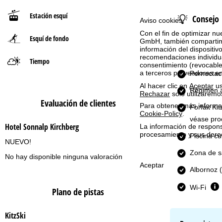
Estación esquí
Consejo
n
Aviso cookies
Con el fin de optimizar nu
Esquí de fondo
a
GmbH, también compartimos
información del dispositivo
recomendaciones individua
p
Tiempo
consentimiento (revocable
a terceros proveedores e
Pernoctac
r
Al hacer clic en
Aceptar
us
Régimen a
Rechazar
solo utilizaremo
i
Evaluación de clientes
Para obtener más informac
Forfait Ki
Cookie-Policy
.
véase pro
n
Hotel Sonnalp Kirchberg
La información de respon
procesamiento y sus dere
Piscina cu
c
NUEVO!
Zona de 
No hay disponible ninguna valoración
i
Aceptar
Albornoz 
p
Wi-Fi
Plano de pistas
a
KitzSki
l