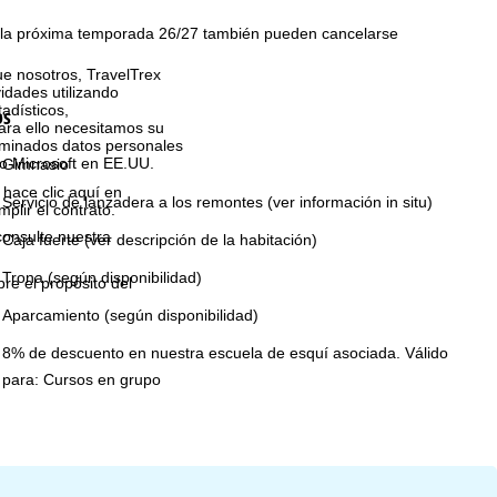
 la próxima temporada 26/27 también pueden cancelarse
que nosotros, TravelTrex
idades utilizando
tadísticos,
os
ara ello necesitamos su
rminados datos personales
o Microsoft en EE.UU.
Gimnasio
 hace clic aquí en
Servicio de lanzadera a los remontes (ver información in situ)
plir el contrato.
consulte nuestra
Caja fuerte (ver descripción de la habitación)
Trona (según disponibilidad)
bre el propósito del
Aparcamiento (según disponibilidad)
8% de descuento en nuestra escuela de esquí asociada. Válido
para: Cursos en grupo