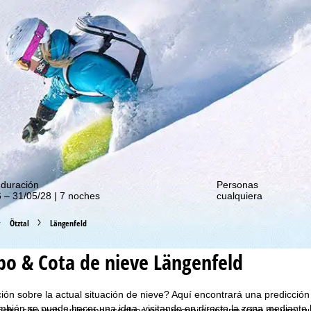
de nuestras promociones!
 duración
Personas
 – 31/05/28 | 7 noches
cualquiera
Ötztal
Längenfeld
o & Cota de nieve Längenfeld
ón sobre la actual situación de nieve? Aquí encontrará una predicción
bién se puede hacer una idea, visitando en directo la zona mediante
estro sitio web, utilizamos cookies para recopilar información de uso, 