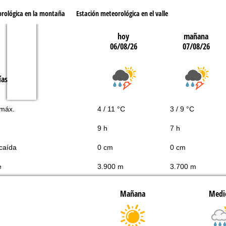
orológica en la montaña
Estación meteorológica en el valle
hoy
mañana
06/08/26
07/08/26
ías
 máx.
4 / 11 °C
3 / 9 °C
9 h
7 h
caída
0 cm
0 cm
e
3.900 m
3.700 m
Mañana
Medi