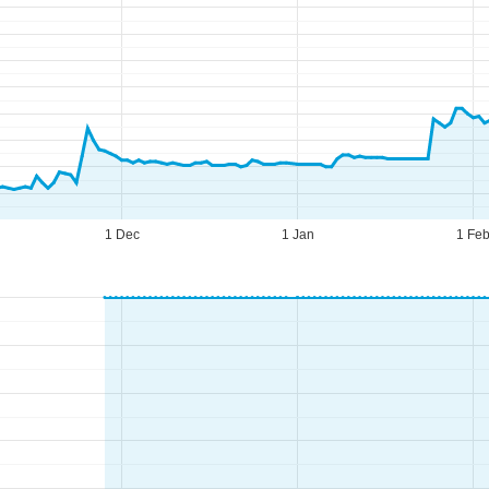
1 Dec
1 Jan
1 Fe
nemos abierto (GMT):
n.-jue.:
09:00 a 17:00
.:
09:00 a 14:00
b.-dom.:
cerrado