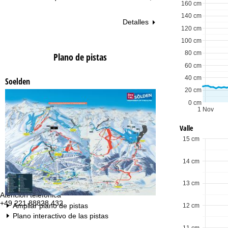
160 cm
140 cm
Detalles
120 cm
100 cm
80 cm
Plano de pistas
60 cm
40 cm
Soelden
20 cm
0 cm
1 Nov
Valle
15 cm
14 cm
13 cm
Atención telefónica
Te
+49 221 88828 432
lu
Ampliar plano de pistas
12 cm
vie
Plano interactivo de las pistas
sa
11 cm