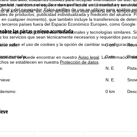
 con nuestros socios. Se crean perfiles de uso basados en sus activ
enfeld , así como el espesor de nieve actual en la montaña y en el va
 final y del navegador. Estos perfiles de uso se utilizan para análisis es
cto al año pasado, así como también una vista general de la temporad
les de productos, publicidad individualizada y medición del alcance. P
 en cualquier momento), que también incluye la transferencia de dete
n terceros países fuera del Espacio Económico Europeo, como Google 
sobre las pistas y nieve acumulada
ted acepta el uso de cookies no funcionales y tecnologías similares. Si
s los servicios que sean técnicamente necesarios y requeridos para cum
ión sobre el uso de cookies y la opción de cambiar su configuración, 
eve valle:
0 cm
Remo
ieve montaña:
0 cm
Pista
sabilidad se puede encontrar en nuestro
Aviso legal
. La información so
chos se establecen en nuestra
Protección de datos
.
a:
N. E.
Pista
nieve:
N. E.
Snow
derismo:
0 km
Desce
ieve