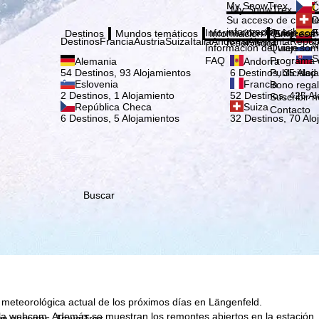
Elige
My SnowTrex
Č
My SnowTrex
Suscribirse
Su acceso de cliente
D
información sobre su
Información del viaje
Quien som
E
Destinos
Mundos temáticos
Información
Empresa
Destinos
Francia
Austria
Suiza
Italia
Andorra
Alemania
Repúb
reservados.
N
Información del viaje
Quien som
S
FAQ
Programa d
Alemania
Andorra
Publicidad
54 Destinos, 93 Alojamientos
6 Destinos, 35 Aloj
Eslovenia
Francia
Bono rega
2 Destinos, 1 Alojamiento
52 Destinos, 425 Al
Suscribir n
República Checa
Suiza
Contacto
6 Destinos, 5 Alojamientos
32 Destinos, 70 Alo
Buscar
 meteorológica actual de los próximos días en Längenfeld.
 la webcam. Además se muestran los remontes abiertos en la estación
que nosotros, TravelTrex