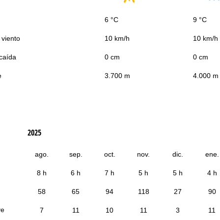
6 °C
9 °C
 viento
10 km/h
10 km/h
caída
0 cm
0 cm
e
3.700 m
4.000 m
2025
ago.
sep.
oct.
nov.
dic.
ene.
8 h
6 h
7 h
5 h
5 h
4 h
58
65
94
118
27
90
ve
7
11
10
11
3
11