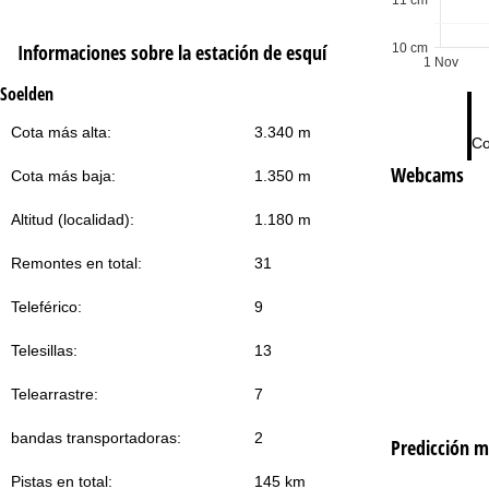
Informaciones sobre la estación de esquí
10 cm
1 Nov
Soelden
Cota más alta:
3.340 m
Co
Webcams
Cota más baja:
1.350 m
Altitud (localidad):
1.180 m
Remontes en total:
31
Teleférico:
9
Telesillas:
13
Telearrastre:
7
bandas transportadoras:
2
Predicción m
Pistas en total:
145 km