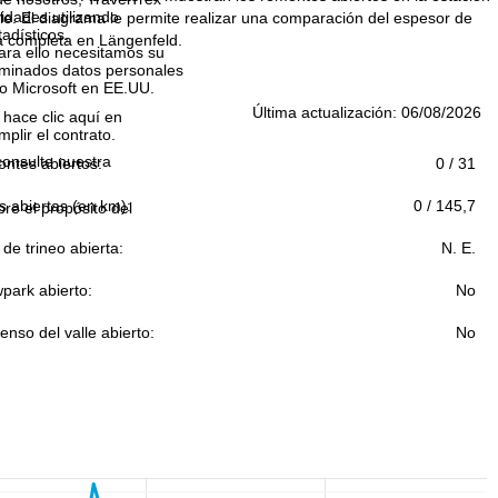
idades utilizando
lle. El diagrama le permite realizar una comparación del espesor de
tadísticos,
a completa en Längenfeld.
ara ello necesitamos su
rminados datos personales
o Microsoft en EE.UU.
Última actualización: 06/08/2026
 hace clic aquí en
plir el contrato.
consulte nuestra
ntes abiertos:
0 / 31
s abiertas (en km):
0 / 145,7
bre el propósito del
 de trineo abierta:
N. E.
park abierto:
No
nso del valle abierto:
No