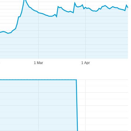
b
1 Mar
1 Apr