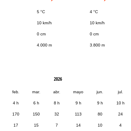
5 °C
4 °C
10 km/h
10 km/h
0 cm
0 cm
4.000 m
3.800 m
2026
feb.
mar.
abr.
mayo
jun.
jul.
4 h
6 h
8 h
9 h
9 h
10 h
170
150
32
113
80
24
17
15
7
14
10
4