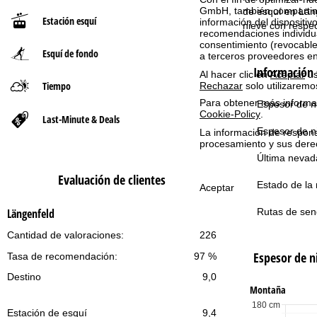
GmbH, también compartimos
de esquí en Läng
Estación esquí
información del dispositivo
n
nieve con respe
recomendaciones individua
consentimiento (revocable
Esquí de fondo
a
a terceros proveedores e
Información 
Al hacer clic en
Aceptar
us
p
Tiempo
Rechazar
solo utilizaremo
Para obtener más informac
Espesor de ni
r
Cookie-Policy
.
Last-Minute & Deals
Espesor de n
La información de respon
i
procesamiento y sus dere
Última nevad
n
Evaluación de clientes
Estado de la 
Aceptar
c
Rutas de sen
Längenfeld
i
Cantidad de valoraciones:
226
Espesor de n
Tasa de recomendación:
97 %
p
Destino
9,0
a
Montaña
180 cm
Estación de esquí
9,4
l