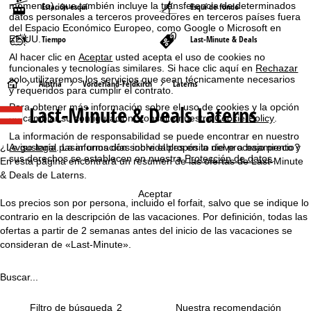
momento), que también incluye la transferencia de determinados
Estación esquí
Esquí de fondo
datos personales a terceros proveedores en terceros países fuera
del Espacio Económico Europeo, como Google o Microsoft en
EE.UU.
Tiempo
Last-Minute & Deals
Al hacer clic en
Aceptar
usted acepta el uso de cookies no
funcionales y tecnologías similares. Si hace clic aquí en
Rechazar
solo utilizaremos los servicios que sean técnicamente necesarios
P
Austria
Vorderland-Feldkirch
Laterns
y requeridos para cumplir el contrato.
Last-Minute & Deals Laterns
Para obtener más información sobre el uso de cookies y la opción
á
de cambiar su configuración, consulte nuestra
Cookie-Policy
.
La información de responsabilidad se puede encontrar en nuestro
g
¿Le gustaría pasar unos días inolvidables en la nieve a bajo precio?
Aviso legal
. La información sobre el propósito del procesamiento y
sus derechos se establecen en nuestra
Protección de datos
.
En esta página encontrará un resumen de las ofertas de Last-Minute
i
& Deals de Laterns.
Aceptar
n
Los precios son por persona, incluido el forfait, salvo que se indique lo
contrario en la descripción de las vacaciones. Por definición, todas las
a
ofertas a partir de 2 semanas antes del inicio de las vacaciones se
consideran de «Last-Minute».
p
Buscar...
r
Filtro de búsqueda
2
i