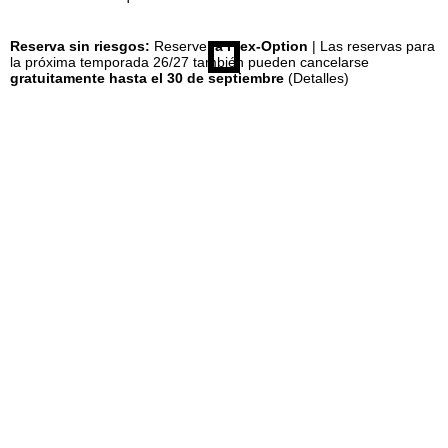
n
Reserva sin riesgos:
Reserve
la Flex-Option
| Las reservas para
la próxima temporada 26/27 también pueden cancelarse
gratuitamente hasta el 30 de septiembre
(Detalles)
c
i
p
a
l