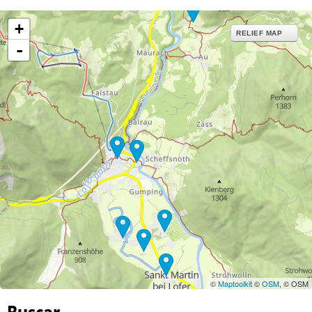
+
RELIEF MAP
-
©
Maptoolkit
©
OSM
, © OSM