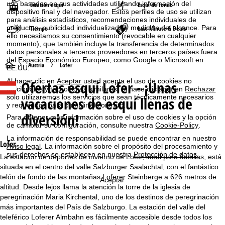
uso basados en sus actividades utilizando información del
Estación esquí
Esquí de fondo
dispositivo final y del navegador. Estos perfiles de uso se utilizan
para análisis estadísticos, recomendaciones individuales de
productos, publicidad individualizada y medición del alcance. Para
Tiempo
Last-Minute & Deals
ello necesitamos su consentimiento (revocable en cualquier
momento), que también incluye la transferencia de determinados
datos personales a terceros proveedores en terceros países fuera
del Espacio Económico Europeo, como Google o Microsoft en
P
Austria
Lofer
EE.UU.
Al hacer clic en
Aceptar
usted acepta el uso de cookies no
Ofertas esquí
Lofer - ¡Unas
á
funcionales y tecnologías similares. Si hace clic aquí en
Rechazar
solo utilizaremos los servicios que sean técnicamente necesarios
vacaciones de esquí llenas de
y requeridos para cumplir el contrato.
g
diversión!
Para obtener más información sobre el uso de cookies y la opción
de cambiar su configuración, consulte nuestra
Cookie-Policy
.
i
La información de responsabilidad se puede encontrar en nuestro
Lofer
Aviso legal
. La información sobre el propósito del procesamiento y
n
sus derechos se establecen en nuestra
Protección de datos
.
La estación de deportes de invierno de Lofer, ideal para familias, está
situada en el centro del valle Salzburger Saalachtal, con el fantástico
a
telón de fondo de las montañas Loferer Steinberge a 626 metros de
Aceptar
altitud. Desde lejos llama la atención la torre de la iglesia de
p
peregrinación Maria Kirchental, uno de los destinos de peregrinación
más importantes del País de Salzburgo. La estación del valle del
r
teleférico Loferer Almbahn es fácilmente accesible desde todos los