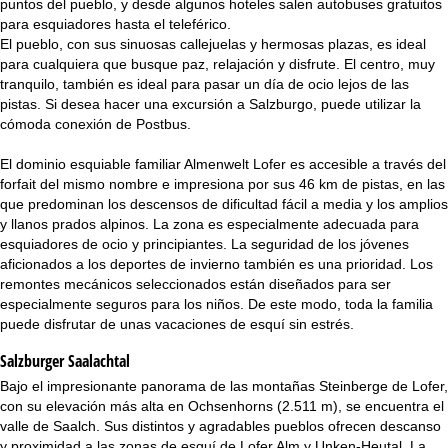
puntos del pueblo, y desde algunos hoteles salen autobuses gratuitos
i
para esquiadores hasta el teleférico.
El pueblo, con sus sinuosas callejuelas y hermosas plazas, es ideal
n
para cualquiera que busque paz, relajación y disfrute. El centro, muy
tranquilo, también es ideal para pasar un día de ocio lejos de las
c
pistas. Si desea hacer una excursión a Salzburgo, puede utilizar la
cómoda conexión de Postbus.
i
El dominio esquiable familiar Almenwelt Lofer es accesible a través del
p
forfait del mismo nombre e impresiona por sus 46 km de pistas, en las
que predominan los descensos de dificultad fácil a media y los amplios
a
y llanos prados alpinos. La zona es especialmente adecuada para
esquiadores de ocio y principiantes. La seguridad de los jóvenes
l
aficionados a los deportes de invierno también es una prioridad. Los
remontes mecánicos seleccionados están diseñados para ser
especialmente seguros para los niños. De este modo, toda la familia
puede disfrutar de unas vacaciones de esquí sin estrés.
Salzburger Saalachtal
Bajo el impresionante panorama de las montañas Steinberge de Lofer,
con su elevación más alta en Ochsenhorns (2.511 m), se encuentra el
valle de Saalch. Sus distintos y agradables pueblos ofrecen descanso
y proximidad a las zonas de esquí de Lofer Alm y Unken-Heutal. La