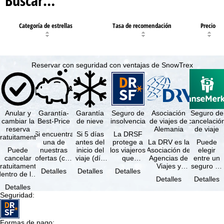
Buscar…
Categoría de estrellas
Tasa de recomendación
Precio
Reservar con seguridad con ventajas de SnowTrex
Anular y
Garantía-
Garantía
Seguro de
Asociación
Seguro de
cambiar la
Best-Price
de nieve
insolvencia
de viajes de
cancelació
reserva
Alemania
de viaje
Si encuentra
Si 5 días
La DRSF
ratuitamente
una de
antes del
protege a
La DRV es la
Puede
Puede
nuestras
inicio del
los viajeros
Asociación de
elegir
cancelar
ofertas (con
viaje (día
que
Agencias de
entre un
ratuitamente
las mismas
de llegada)
reservan un
Viajes y
seguro de
Detalles
Detalles
Detalles
dentro de los
prestaciones
ninguna de
viaje
Turoperadores
anulación
Detalles
Detalles
5 días
incluidas y
las
combinado
más grande
de viaje
Detalles
posteriores a
…
estaciones
o servicios
de Alemania.
(incluido el
Seguridad
:
a reserva, …
…
de viaje …
…
seguro de
…
Formas de pago
: