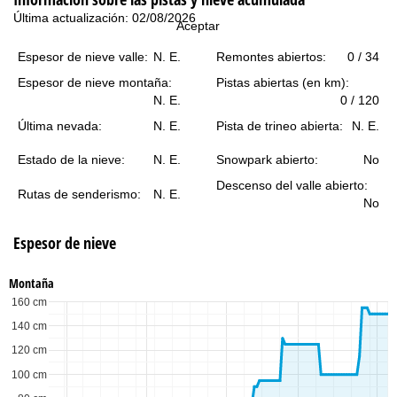
i
Última actualización: 02/08/2026
Aceptar
n
Espesor de nieve valle:
N. E.
Remontes abiertos:
0 / 34
c
Espesor de nieve montaña:
Pistas abiertas (en km):
N. E.
0 / 120
i
Última nevada:
N. E.
Pista de trineo abierta:
N. E.
p
Estado de la nieve:
N. E.
Snowpark abierto:
No
Descenso del valle abierto:
a
Rutas de senderismo:
N. E.
No
l
Espesor de nieve
Montaña
160 cm
140 cm
120 cm
100 cm