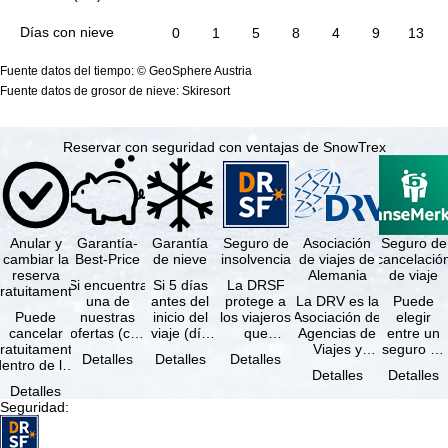
Días con nieve
0
1
5
8
4
9
13
Fuente datos del tiempo: © GeoSphere Austria
Fuente datos de grosor de nieve: Skiresort
Reservar con seguridad con ventajas de SnowTrex
Anular y
Garantía-
Garantía
Seguro de
Asociación
Seguro de
cambiar la
Best-Price
de nieve
insolvencia
de viajes de
cancelació
reserva
Alemania
de viaje
Si encuentra
Si 5 días
La DRSF
ratuitamente
una de
antes del
protege a
La DRV es la
Puede
Puede
nuestras
inicio del
los viajeros
Asociación de
elegir
cancelar
ofertas (con
viaje (día
que
Agencias de
entre un
ratuitamente
las mismas
de llegada)
reservan un
Viajes y
seguro de
Detalles
Detalles
Detalles
dentro de los
prestaciones
ninguna de
viaje
Turoperadores
anulación
Detalles
Detalles
5 días
incluidas y
las
combinado
más grande
de viaje
Detalles
posteriores a
…
estaciones
o servicios
de Alemania.
(incluido el
Seguridad
:
a reserva, …
…
de viaje …
…
seguro de
…