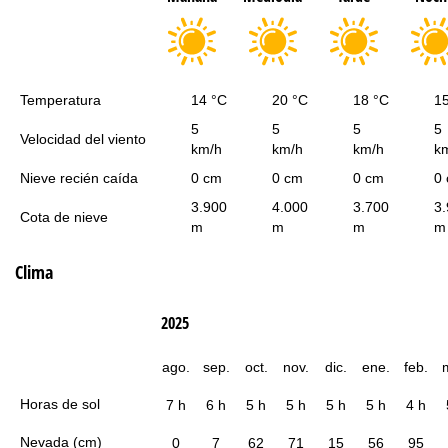
Temperatura
14 °C
20 °C
18 °C
1
5
5
5
5
Velocidad del viento
km/h
km/h
km/h
k
Nieve recién caída
0 cm
0 cm
0 cm
0
3.900
4.000
3.700
3
Cota de nieve
m
m
m
m
Clima
2025
ago.
sep.
oct.
nov.
dic.
ene.
feb.
Horas de sol
7 h
6 h
5 h
5 h
5 h
5 h
4 h
Nevada (cm)
0
7
62
71
15
56
95