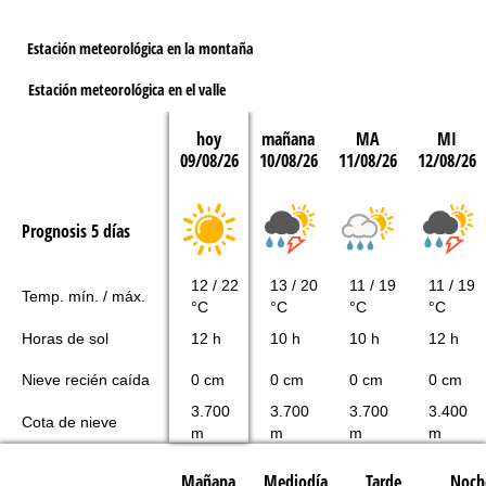
Estación meteorológica en la montaña
Estación meteorológica en el valle
hoy
mañana
MA
MI
09/08/26
10/08/26
11/08/26
12/08/26
Prognosis 5 días
12 / 22
13 / 20
11 / 19
11 / 19
Temp. mín. / máx.
°C
°C
°C
°C
Horas de sol
12 h
10 h
10 h
12 h
Nieve recién caída
0 cm
0 cm
0 cm
0 cm
3.700
3.700
3.700
3.400
Cota de nieve
m
m
m
m
Mañana
Mediodía
Tarde
Noch