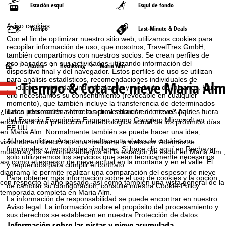
Estación esquí
Esquí de fondo
Aviso cookies
Tiempo
Last-Minute & Deals
Con el fin de optimizar nuestro sitio web, utilizamos cookies para
recopilar información de uso, que nosotros, TravelTrex GmbH,
también compartimos con nuestros socios. Se crean perfiles de
uso basados en sus actividades utilizando información del
P
Austria
Hochkönig
Maria Alm
dispositivo final y del navegador. Estos perfiles de uso se utilizan
para análisis estadísticos, recomendaciones individuales de
Tiempo & Cota de nieve Maria Alm
á
productos, publicidad individualizada y medición del alcance. Para
ello necesitamos su consentimiento (revocable en cualquier
momento), que también incluye la transferencia de determinados
g
¿Busca información sobre la actual situación de nieve? Aquí
datos personales a terceros proveedores en terceros países fuera
del Espacio Económico Europeo, como Google o Microsoft en
encontrará una predicción meteorológica actual de los próximos días
i
EE.UU.
en Maria Alm. Normalmente también se puede hacer una idea,
Al hacer clic en
Aceptar
usted acepta el uso de cookies no
visitando en directo la zona mediante la webcam. Además se
n
funcionales y tecnologías similares. Si hace clic aquí en
Rechazar
muestran los remontes abiertos en la estación de esquí en Maria Alm ,
solo utilizaremos los servicios que sean técnicamente necesarios
así como el espesor de nieve actual en la montaña y en el valle. El
y requeridos para cumplir el contrato.
a
diagrama le permite realizar una comparación del espesor de nieve
Para obtener más información sobre el uso de cookies y la opción
con respecto al año pasado, así como también una vista general de la
de cambiar su configuración, consulte nuestra
Cookie-Policy
.
p
temporada completa en Maria Alm.
La información de responsabilidad se puede encontrar en nuestro
Aviso legal
. La información sobre el propósito del procesamiento y
r
sus derechos se establecen en nuestra
Protección de datos
.
Información sobre las pistas y nieve acumulada