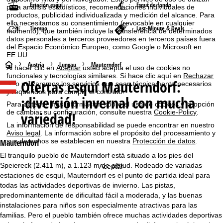
Estación esquí
Esquí de fondo
para análisis estadísticos, recomendaciones individuales de
productos, publicidad individualizada y medición del alcance. Para
ello necesitamos su consentimiento (revocable en cualquier
Tiempo
Last-Minute & Deals
momento), que también incluye la transferencia de determinados
datos personales a terceros proveedores en terceros países fuera
del Espacio Económico Europeo, como Google o Microsoft en
EE.UU.
P
Austria
Lungau
Mauterndorf
Al hacer clic en
Aceptar
usted acepta el uso de cookies no
funcionales y tecnologías similares. Si hace clic aquí en
Rechazar
Ofertas esquí
Mauterndorf:
solo utilizaremos los servicios que sean técnicamente necesarios
á
y requeridos para cumplir el contrato.
¡diversión invernal con mucha
Para obtener más información sobre el uso de cookies y la opción
g
de cambiar su configuración, consulte nuestra
Cookie-Policy
.
variedad!
La información de responsabilidad se puede encontrar en nuestro
i
Aviso legal
. La información sobre el propósito del procesamiento y
sus derechos se establecen en nuestra
Protección de datos
.
Mauterndorf
n
El tranquilo pueblo de Mauterndorf está situado a los pies del
Speiereck (2.411 m), a 1.123 m de altitud. Rodeado de variadas
a
Aceptar
estaciones de esquí, Mauterndorf es el punto de partida ideal para
todas las actividades deportivas de invierno. Las pistas,
p
predominantemente de dificultad fácil a moderada, y las buenas
instalaciones para niños son especialmente atractivas para las
r
familias. Pero el pueblo también ofrece muchas actividades deportivas