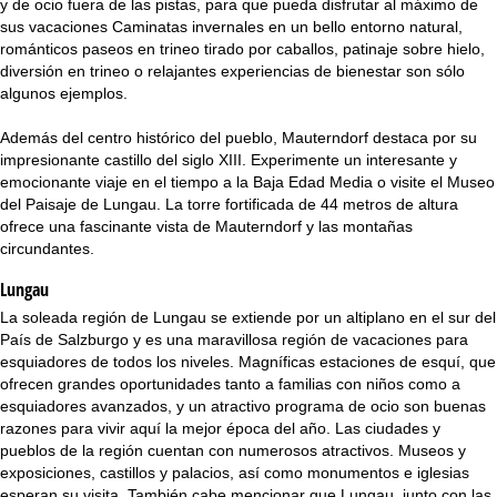
y de ocio fuera de las pistas, para que pueda disfrutar al máximo de
i
sus vacaciones Caminatas invernales en un bello entorno natural,
románticos paseos en trineo tirado por caballos, patinaje sobre hielo,
n
diversión en trineo o relajantes experiencias de bienestar son sólo
algunos ejemplos.
c
Además del centro histórico del pueblo, Mauterndorf destaca por su
i
impresionante castillo del siglo XIII. Experimente un interesante y
emocionante viaje en el tiempo a la Baja Edad Media o visite el Museo
p
del Paisaje de Lungau. La torre fortificada de 44 metros de altura
ofrece una fascinante vista de Mauterndorf y las montañas
a
circundantes.
l
Lungau
La soleada región de Lungau se extiende por un altiplano en el sur del
País de Salzburgo y es una maravillosa región de vacaciones para
esquiadores de todos los niveles. Magníficas estaciones de esquí, que
ofrecen grandes oportunidades tanto a familias con niños como a
esquiadores avanzados, y un atractivo programa de ocio son buenas
razones para vivir aquí la mejor época del año. Las ciudades y
pueblos de la región cuentan con numerosos atractivos. Museos y
exposiciones, castillos y palacios, así como monumentos e iglesias
esperan su visita. También cabe mencionar que Lungau, junto con las