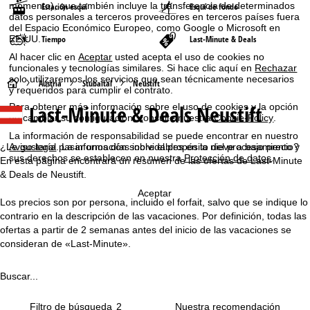
momento), que también incluye la transferencia de determinados
Estación esquí
Esquí de fondo
datos personales a terceros proveedores en terceros países fuera
del Espacio Económico Europeo, como Google o Microsoft en
EE.UU.
Tiempo
Last-Minute & Deals
Al hacer clic en
Aceptar
usted acepta el uso de cookies no
funcionales y tecnologías similares. Si hace clic aquí en
Rechazar
solo utilizaremos los servicios que sean técnicamente necesarios
P
Austria
Stubaital
Neustift
y requeridos para cumplir el contrato.
Last-Minute & Deals Neustift
Para obtener más información sobre el uso de cookies y la opción
á
de cambiar su configuración, consulte nuestra
Cookie-Policy
.
La información de responsabilidad se puede encontrar en nuestro
g
¿Le gustaría pasar unos días inolvidables en la nieve a bajo precio?
Aviso legal
. La información sobre el propósito del procesamiento y
sus derechos se establecen en nuestra
Protección de datos
.
En esta página encontrará un resumen de las ofertas de Last-Minute
i
& Deals de Neustift.
Aceptar
n
Los precios son por persona, incluido el forfait, salvo que se indique lo
contrario en la descripción de las vacaciones. Por definición, todas las
a
ofertas a partir de 2 semanas antes del inicio de las vacaciones se
consideran de «Last-Minute».
p
Buscar...
r
Filtro de búsqueda
2
i