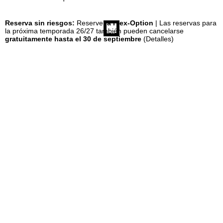
n
Reserva sin riesgos:
Reserve
la Flex-Option
| Las reservas para
la próxima temporada 26/27 también pueden cancelarse
gratuitamente hasta el 30 de septiembre
(Detalles)
c
i
p
a
l