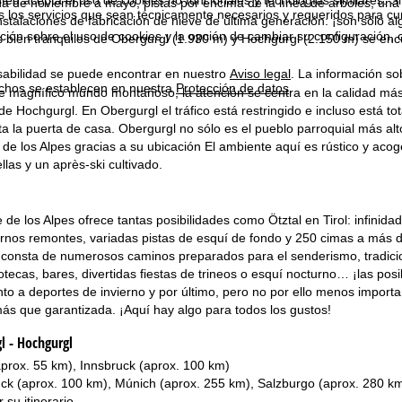
a de noviembre a mayo, pistas por encima de la línea de árboles, una
s los servicios que sean técnicamente necesarios y requeridos para cum
nstalaciones de fabricación de nieve de última generación: ¡son sólo 
ión sobre el uso de cookies y la opción de cambiar su configuración, 
bien tranquilos de Obergurgl (1.930 m) y Hochgurgl (2.150 m) se encuen
sabilidad se puede encontrar en nuestro
Aviso legal
. La información so
chos se establecen en nuestra
Protección de datos
.
 magnífico mundo montañoso, la atención se centra en la calidad más 
de Hochgurgl. En Obergurgl el tráfico está restringido e incluso está 
ta la puerta de casa. Obergurgl no sólo es el pueblo parroquial más al
de los Alpes gracias a su ubicación El ambiente aquí es rústico y aco
llas y un après-ski cultivado.
 de los Alpes ofrece tantas posibilidades como Ötztal en Tirol: infinida
nos remontes, variadas pistas de esquí de fondo y 250 cimas a más de 3
 consta de numerosos caminos preparados para el senderismo, tradici
cotecas, bares, divertidas fiestas de trineos o esquí nocturno… ¡las posi
to a deportes de invierno y por último, pero no por ello menos import
más que garantizada. ¡Aquí hay algo para todos los gustos!
l - Hochgurgl
aprox. 55 km), Innsbruck (aprox. 100 km)
uck (aprox. 100 km), Múnich (aprox. 255 km), Salzburgo (aprox. 280 k
r su
itinerario
.