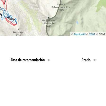
©
Maptoolkit
©
OSM
, © OSM
Tasa de recomendación
Precio