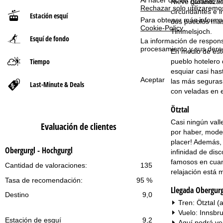
Nieve garantizad
Rechazar
solo utilizaremo
circundantes e i
Estación esquí
n
Para obtener más informac
dos pueblos más 
Cookie-Policy
.
Timmelsjoch.
Esquí de fondo
a
La información de respon
procesamiento y sus dere
En medio de este
p
Tiempo
pueblo hotelero 
esquiar casi has
r
Aceptar
las más seguras 
Last-Minute & Deals
con veladas en e
i
Ötztal
n
Casi ningún valle
Evaluación de clientes
por haber, moder
c
placer! Además,
Obergurgl - Hochgurgl
infinidad de dis
i
famosos en cuan
Cantidad de valoraciones:
135
relajación está 
Tasa de recomendación:
95 %
p
Llegada Obergurg
Destino
9,0
a
Tren: Ötztal (
Vuelo: Innsbr
Estación de esquí
9,2
l
Aquí podrá ve