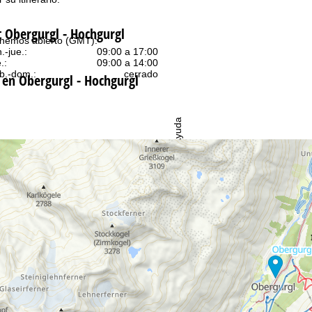
t Obergurgl - Hochgurgl
nemos abierto (GMT):
n.-jue.:
09:00 a 17:00
.:
09:00 a 14:00
b.-dom.:
cerrado
 en Obergurgl - Hochgurgl
Ayuda
ntáctenos