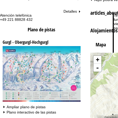
articles_abou
Detalles
Atención telefónica
Te
+49 221 88828 432
lu
vie
sa
Plano de pistas
Alojamientos
Gurgl - Obergurgl-Hochgurgl
Mapa
+
-
Co
Ampliar plano de pistas
Plano interactivo de las pistas