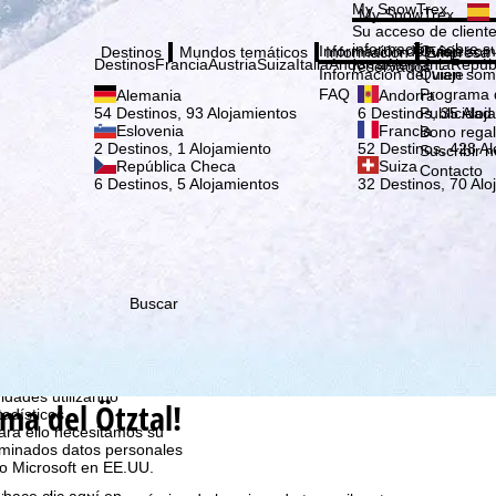
Elige
My SnowTrex
My SnowTrex
Suscribirse
Su acceso de cliente
información sobre su
Información del viaje
Quien som
Destinos
Mundos temáticos
Información
Empresa
Destinos
Francia
Austria
Suiza
Italia
Andorra
Alemania
Repúb
reservados.
Información del viaje
Quien som
FAQ
Programa d
Alemania
Andorra
Publicidad
54 Destinos, 93 Alojamientos
6 Destinos, 35 Aloj
Eslovenia
Francia
Bono rega
2 Destinos, 1 Alojamiento
52 Destinos, 428 Al
Suscribir n
República Checa
Suiza
Contacto
6 Destinos, 5 Alojamientos
32 Destinos, 70 Alo
Buscar
que nosotros, TravelTrex
idades utilizando
ima del Ötztal!
tadísticos,
ara ello necesitamos su
rminados datos personales
o Microsoft en EE.UU.
 hace clic aquí en