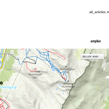
all_articles
ampliar
RELIEF MAP