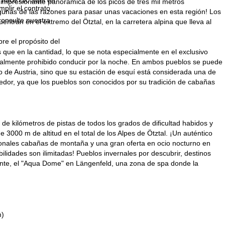
 impresionante panorámica de los picos de tres mil metros
plir el contrato.
algunas de las razones para pasar unas vacaciones en esta región! Los
consulte nuestra
tran en el extremo del Ötztal, en la carretera alpina que lleva al
bre el propósito del
que en la cantidad, lo que se nota especialmente en el exclusivo
totalmente prohibido conducir por la noche. En ambos pueblos se puede
to de Austria, sino que su estación de esquí está considerada una de
gedor, ya que los pueblos son conocidos por su tradición de cabañas
d de kilómetros de pistas de todos los grados de dificultad habidos y
000 m de altitud en el total de los Alpes de Ötztal. ¡Un auténtico
onales cabañas de montaña y una gran oferta en ocio nocturno en
bilidades son ilimitadas! Pueblos invernales por descubrir, destinos
ante, el "Aqua Dome" en Längenfeld, una zona de spa donde la
m)