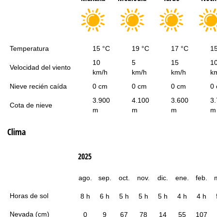
Temperatura
15 °C
19 °C
17 °C
1
10
5
15
1
Velocidad del viento
km/h
km/h
km/h
k
Nieve recién caída
0 cm
0 cm
0 cm
0
3.900
4.100
3.600
3
Cota de nieve
m
m
m
m
Clima
2025
ago.
sep.
oct.
nov.
dic.
ene.
feb.
Horas de sol
8 h
6 h
5 h
5 h
5 h
4 h
4 h
Nevada (cm)
0
9
67
78
14
55
107