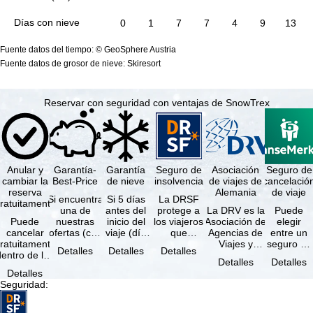
Días con nieve
0
1
7
7
4
9
13
Fuente datos del tiempo: © GeoSphere Austria
Fuente datos de grosor de nieve: Skiresort
Reservar con seguridad con ventajas de SnowTrex
Anular y
Garantía-
Garantía
Seguro de
Asociación
Seguro de
cambiar la
Best-Price
de nieve
insolvencia
de viajes de
cancelació
reserva
Alemania
de viaje
Si encuentra
Si 5 días
La DRSF
ratuitamente
una de
antes del
protege a
La DRV es la
Puede
Puede
nuestras
inicio del
los viajeros
Asociación de
elegir
cancelar
ofertas (con
viaje (día
que
Agencias de
entre un
ratuitamente
las mismas
de llegada)
reservan un
Viajes y
seguro de
Detalles
Detalles
Detalles
dentro de los
prestaciones
ninguna de
viaje
Turoperadores
anulación
Detalles
Detalles
5 días
incluidas y
las
combinado
más grande
de viaje
Detalles
posteriores a
…
estaciones
o servicios
de Alemania.
(incluido el
Seguridad
:
a reserva, …
…
de viaje …
…
seguro de
…