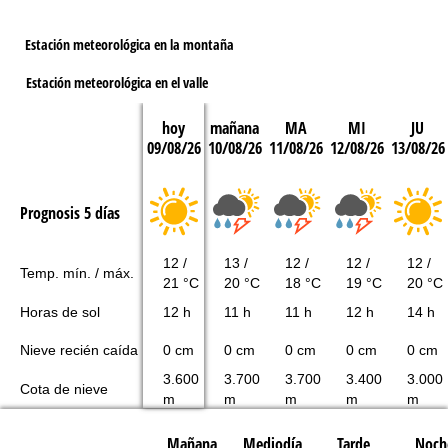
Estación meteorológica en la montaña
Estación meteorológica en el valle
hoy
mañana
MA
MI
JU
09/08/26
10/08/26
11/08/26
12/08/26
13/08/26
Prognosis 5 días
12 /
13 /
12 /
12 /
12 /
Temp. mín. / máx.
21 °C
20 °C
18 °C
19 °C
20 °C
Horas de sol
12 h
11 h
11 h
12 h
14 h
Nieve recién caída
0 cm
0 cm
0 cm
0 cm
0 cm
3.600
3.700
3.700
3.400
3.000
Cota de nieve
m
m
m
m
m
Mañana
Mediodía
Tarde
Noch