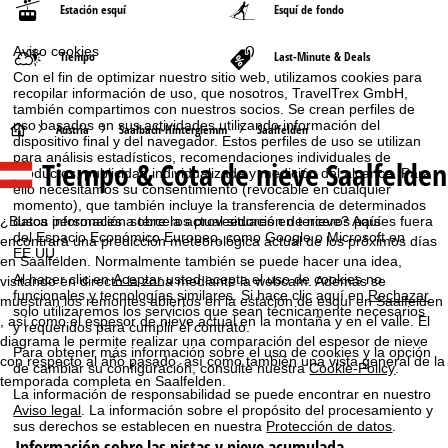
Estación esquí
Esquí de fondo
Aviso cookies
Tiempo
Last-Minute & Deals
Con el fin de optimizar nuestro sitio web, utilizamos cookies para
recopilar información de uso, que nosotros, TravelTrex GmbH,
también compartimos con nuestros socios. Se crean perfiles de
uso basados en sus actividades utilizando información del
P
Austria
Saalbach-Hinterglemm
Saalfelden
dispositivo final y del navegador. Estos perfiles de uso se utilizan
para análisis estadísticos, recomendaciones individuales de
Tiempo & Cota de nieve Saalfelden
á
productos, publicidad individualizada y medición del alcance. Para
ello necesitamos su consentimiento (revocable en cualquier
momento), que también incluye la transferencia de determinados
g
¿Busca información sobre la actual situación de nieve? Aquí
datos personales a terceros proveedores en terceros países fuera
del Espacio Económico Europeo, como Google o Microsoft en
encontrará una predicción meteorológica actual de los próximos días
i
EE.UU.
en Saalfelden. Normalmente también se puede hacer una idea,
Al hacer clic en
Aceptar
usted acepta el uso de cookies no
visitando en directo la zona mediante la webcam. Además se
n
funcionales y tecnologías similares. Si hace clic aquí en
Rechazar
muestran los remontes abiertos en la estación de esquí en Saalfelden
solo utilizaremos los servicios que sean técnicamente necesarios
, así como el espesor de nieve actual en la montaña y en el valle. El
y requeridos para cumplir el contrato.
a
diagrama le permite realizar una comparación del espesor de nieve
Para obtener más información sobre el uso de cookies y la opción
con respecto al año pasado, así como también una vista general de la
de cambiar su configuración, consulte nuestra
Cookie-Policy
.
p
temporada completa en Saalfelden.
La información de responsabilidad se puede encontrar en nuestro
Aviso legal
. La información sobre el propósito del procesamiento y
r
sus derechos se establecen en nuestra
Protección de datos
.
Información sobre las pistas y nieve acumulada