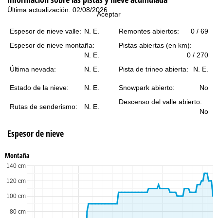
i
Última actualización: 02/08/2026
Aceptar
n
Espesor de nieve valle:
N. E.
Remontes abiertos:
0 / 69
c
Espesor de nieve montaña:
Pistas abiertas (en km):
N. E.
0 / 270
i
Última nevada:
N. E.
Pista de trineo abierta:
N. E.
p
Estado de la nieve:
N. E.
Snowpark abierto:
No
Descenso del valle abierto:
a
Rutas de senderismo:
N. E.
No
l
Espesor de nieve
Montaña
140 cm
120 cm
100 cm
80 cm