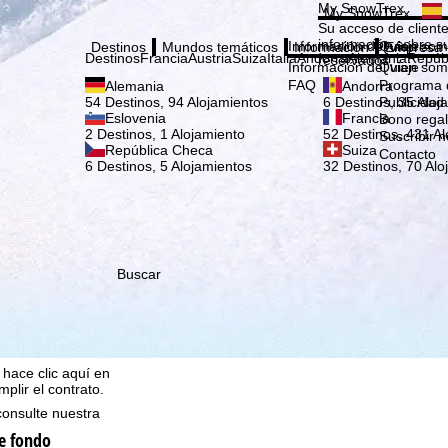
Elige
My SnowTrex
My SnowTrex
Suscribirse
Su acceso de cliente
información sobre su
Información del viaje
Quien som
Destinos
Mundos temáticos
Información
Empresa
Destinos
Francia
Austria
Suiza
Italia
Andorra
Alemania
Repúb
reservados.
Información del viaje
Quien som
FAQ
Programa d
Alemania
Andorra
Publicidad
54 Destinos, 94 Alojamientos
6 Destinos, 35 Aloj
Eslovenia
Francia
Bono rega
2 Destinos, 1 Alojamiento
52 Destinos, 431 Al
Suscribir n
República Checa
Suiza
Contacto
6 Destinos, 5 Alojamientos
32 Destinos, 70 Alo
que nosotros, TravelTrex
Buscar
idades utilizando
tadísticos,
ara ello necesitamos su
rminados datos personales
o Microsoft en EE.UU.
 hace clic aquí en
plir el contrato.
consulte nuestra
e fondo