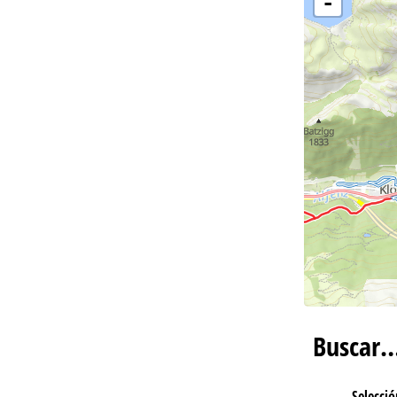
-
Co
Buscar
Selecció