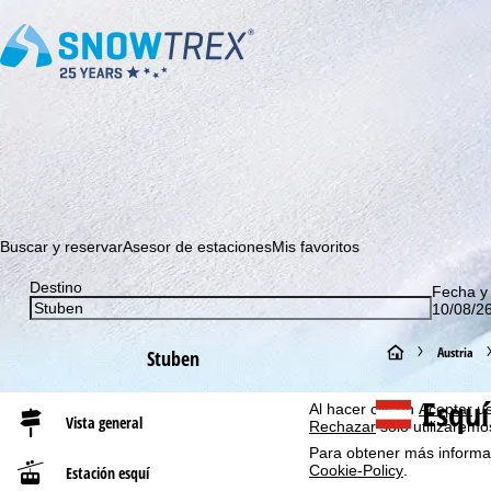
¡Suscríbase a nuestro boletín y sea el primero en enterarse 
Buscar y reservar
Asesor de estaciones
Mis favoritos
Aviso cookies
Destino
Fecha y
Con el fin de optimizar nu
10/08/26
GmbH, también compartimos
información del dispositivo
recomendaciones individua
P
Austria
Stuben
consentimiento (revocable
a terceros proveedores e
á
Esquí
Al hacer clic en
Aceptar
us
Vista general
Rechazar
solo utilizaremo
g
Para obtener más informac
Cookie-Policy
.
Estación esquí
i