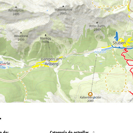
ntáctenos
…
n de:
Categoría de estrellas