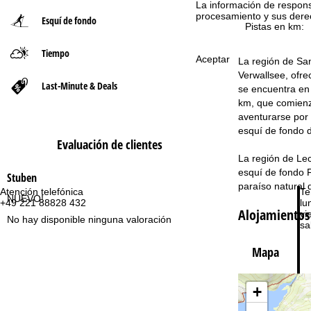
La información de respon
procesamiento y sus dere
Esquí de fondo
n
Pistas en km:
Tiempo
a
Aceptar
La región de San
Verwallsee, ofre
p
Last-Minute & Deals
se encuentra en 
km, que comienza
r
aventurarse por 
esquí de fondo d
i
Evaluación de clientes
La región de Lec
n
esquí de fondo F
Stuben
paraíso natural 
Atención telefónica
Te
c
NUEVO!
+49 221 88828 432
lu
Alojamientos
vie
No hay disponible ninguna valoración
i
sa
Mapa
p
a
+
l