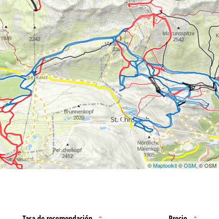
©
Maptoolkit
©
OSM
, © OSM
Tasa de recomendación
Precio