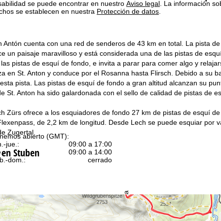
sabilidad se puede encontrar en nuestro
Aviso legal
. La información so
chos se establecen en nuestra
Protección de datos
.
 Antón cuenta con una red de senderos de 43 km en total. La pista de 
ce un paisaje maravilloso y está considerada una de las pistas de es
las pistas de esquí de fondo, e invita a parar para comer algo y relaja
 en St. Anton y conduce por el Rosanna hasta Flirsch. Debido a su baj
esta pista. Las pistas de esquí de fondo a gran altitud alcanzan su pun
e St. Anton ha sido galardonada con el sello de calidad de pistas de e
h Zürs ofrece a los esquiadores de fondo 27 km de pistas de esquí de
lexenpass, de 2,2 km de longitud. Desde Lech se puede esquiar por vari
de Zugertal.
nemos abierto (GMT):
n.-jue.:
09:00 a 17:00
 en Stuben
.:
09:00 a 14:00
b.-dom.:
cerrado
Ayuda