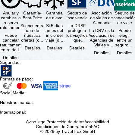
Anular y
Garantía-
Garantía
Seguro de
Asociación
Seguro de
cambiar la
Best-Price
de nieve
insolvencia
de viajes de
cancelació
reserva
Alemania
de viaje
Si encuentra
Si 5 días
La DRSF
ratuitamente
una de
antes del
protege a
La DRV es la
Puede
Puede
nuestras
inicio del
los viajeros
Asociación de
elegir
cancelar
ofertas (con
viaje (día
que
Agencias de
entre un
ratuitamente
las mismas
de llegada)
reservan un
Viajes y
seguro de
Detalles
Detalles
Detalles
dentro de los
prestaciones
ninguna de
viaje
Turoperadores
anulación
Detalles
Detalles
5 días
incluidas y
las
combinado
más grande
de viaje
Detalles
posteriores a
…
estaciones
o servicios
de Alemania.
(incluido el
Seguridad
:
a reserva, …
…
de viaje …
…
seguro de
…
Formas de pago
:
Social Media
:
Nuestras marcas
:
Internacional
:
Aviso legal
Protección de datos
Accesibilidad
Condiciones de Contratación
FAQ
© 2026 by TravelTrex GmbH