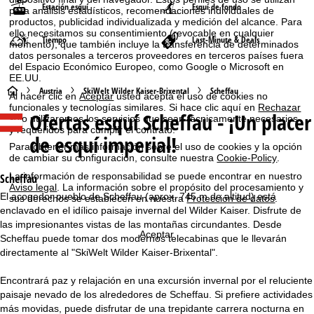
Estación esquí
Esquí de fondo
para análisis estadísticos, recomendaciones individuales de
productos, publicidad individualizada y medición del alcance. Para
ello necesitamos su consentimiento (revocable en cualquier
Tiempo
Last-Minute & Deals
momento), que también incluye la transferencia de determinados
datos personales a terceros proveedores en terceros países fuera
del Espacio Económico Europeo, como Google o Microsoft en
EE.UU.
P
Austria
SkiWelt Wilder Kaiser-Brixental
Scheffau
Al hacer clic en
Aceptar
usted acepta el uso de cookies no
funcionales y tecnologías similares. Si hace clic aquí en
Rechazar
Ofertas esquí
Scheffau - ¡Un placer
solo utilizaremos los servicios que sean técnicamente necesarios
á
y requeridos para cumplir el contrato.
de esquí imperial!
Para obtener más información sobre el uso de cookies y la opción
g
de cambiar su configuración, consulte nuestra
Cookie-Policy
.
i
La información de responsabilidad se puede encontrar en nuestro
Scheffau
Aviso legal
. La información sobre el propósito del procesamiento y
El acogedor pueblo de Scheffau (aprox. 745 m de altitud) está
sus derechos se establecen en nuestra
Protección de datos
.
n
enclavado en el idílico paisaje invernal del Wilder Kaiser. Disfrute de
las impresionantes vistas de las montañas circundantes. Desde
a
Aceptar
Scheffau puede tomar dos modernos telecabinas que le llevarán
directamente al "SkiWelt Wilder Kaiser-Brixental".
p
Encontrará paz y relajación en una excursión invernal por el reluciente
r
paisaje nevado de los alrededores de Scheffau. Si prefiere actividades
más movidas, puede disfrutar de una trepidante carrera nocturna en