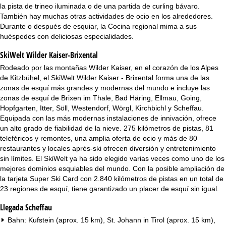
i
la pista de trineo iluminada o de una partida de curling bávaro.
También hay muchas otras actividades de ocio en los alrededores.
n
Durante o después de esquiar, la Cocina regional mima a sus
huéspedes con deliciosas especialidades.
c
SkiWelt Wilder Kaiser-Brixental
i
Rodeado por las montañas Wilder Kaiser, en el corazón de los Alpes
de Kitzbühel, el SkiWelt Wilder Kaiser - Brixental forma una de las
p
zonas de esquí más grandes y modernas del mundo e incluye las
zonas de esquí de Brixen im Thale, Bad Häring, Ellmau, Going,
a
Hopfgarten, Itter, Söll, Westendorf, Wörgl, Kirchbichl y Scheffau.
Equipada con las más modernas instalaciones de innivación, ofrece
un alto grado de fiabilidad de la nieve. 275 kilómetros de pistas, 81
l
teleféricos y remontes, una amplia oferta de ocio y más de 80
restaurantes y locales après-ski ofrecen diversión y entretenimiento
sin límites. El SkiWelt ya ha sido elegido varias veces como uno de los
mejores dominios esquiables del mundo. Con la posible ampliación de
la tarjeta Super Ski Card con 2.840 kilómetros de pistas en un total de
23 regiones de esquí, tiene garantizado un placer de esquí sin igual.
Llegada Scheffau
Bahn: Kufstein (aprox. 15 km), St. Johann in Tirol (aprox. 15 km),