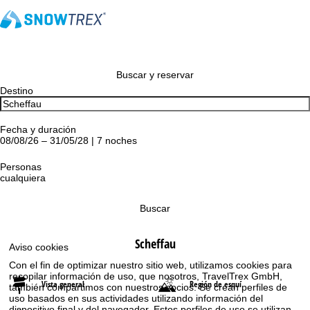
Buscar y reservar
Destino
Fecha y duración
08/08/26 – 31/05/28 | 7 noches
Personas
cualquiera
Buscar
Scheffau
Aviso cookies
Con el fin de optimizar nuestro sitio web, utilizamos cookies para
recopilar información de uso, que nosotros, TravelTrex GmbH,
Vista general
Región de esquí
también compartimos con nuestros socios. Se crean perfiles de
uso basados en sus actividades utilizando información del
dispositivo final y del navegador. Estos perfiles de uso se utilizan