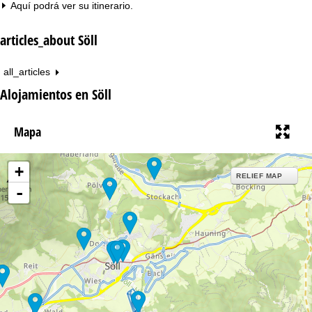
Aquí podrá ver su
itinerario
.
articles_about Söll
all_articles
Alojamientos en Söll
Mapa
+
RELIEF MAP
-