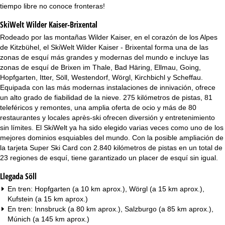
i
tiempo libre no conoce fronteras!
SkiWelt Wilder Kaiser-Brixental
n
Rodeado por las montañas Wilder Kaiser, en el corazón de los Alpes
c
de Kitzbühel, el SkiWelt Wilder Kaiser - Brixental forma una de las
zonas de esquí más grandes y modernas del mundo e incluye las
i
zonas de esquí de Brixen im Thale, Bad Häring, Ellmau, Going,
Hopfgarten, Itter, Söll, Westendorf, Wörgl, Kirchbichl y Scheffau.
p
Equipada con las más modernas instalaciones de innivación, ofrece
un alto grado de fiabilidad de la nieve. 275 kilómetros de pistas, 81
a
teleféricos y remontes, una amplia oferta de ocio y más de 80
restaurantes y locales après-ski ofrecen diversión y entretenimiento
sin límites. El SkiWelt ya ha sido elegido varias veces como uno de los
l
mejores dominios esquiables del mundo. Con la posible ampliación de
la tarjeta Super Ski Card con 2.840 kilómetros de pistas en un total de
23 regiones de esquí, tiene garantizado un placer de esquí sin igual.
Llegada Söll
En tren: Hopfgarten (a 10 km aprox.), Wörgl (a 15 km aprox.),
Kufstein (a 15 km aprox.)
En tren: Innsbruck (a 80 km aprox.), Salzburgo (a 85 km aprox.),
Múnich (a 145 km aprox.)