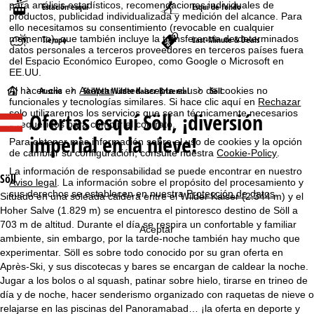
para análisis estadísticos, recomendaciones individuales de
Estación esquí
Esquí de fondo
productos, publicidad individualizada y medición del alcance. Para
ello necesitamos su consentimiento (revocable en cualquier
momento), que también incluye la transferencia de determinados
Tiempo
Last-Minute & Deals
datos personales a terceros proveedores en terceros países fuera
del Espacio Económico Europeo, como Google o Microsoft en
EE.UU.
P
Austria
SkiWelt Wilder Kaiser-Brixental
Söll
Al hacer clic en
Aceptar
usted acepta el uso de cookies no
funcionales y tecnologías similares. Si hace clic aquí en
Rechazar
solo utilizaremos los servicios que sean técnicamente necesarios
Ofertas esquí
Söll, ¡diversión
á
y requeridos para cumplir el contrato.
imperial en la nieve!
Para obtener más información sobre el uso de cookies y la opción
g
de cambiar su configuración, consulte nuestra
Cookie-Policy
.
La información de responsabilidad se puede encontrar en nuestro
i
Söll
Aviso legal
. La información sobre el propósito del procesamiento y
sus derechos se establecen en nuestra
Protección de datos
.
Situado en una soleada caldera entre el Wilder Kaiser (2.344 m) y el
n
Hoher Salve (1.829 m) se encuentra el pintoresco destino de Söll a
703 m de altitud. Durante el día se respira un confortable y familiar
Aceptar
a
ambiente, sin embargo, por la tarde-noche también hay mucho que
experimentar. Söll es sobre todo conocido por su gran oferta en
p
Après-Ski, y sus discotecas y bares se encargan de caldear la noche.
Jugar a los bolos o al squash, patinar sobre hielo, tirarse en trineo de
r
día y de noche, hacer senderismo organizado con raquetas de nieve o
relajarse en las piscinas del Panoramabad… ¡la oferta en deporte y