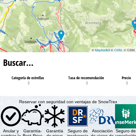
©
Maptoolkit
©
OSM
, © OSM
Buscar…
Categoría de estrellas
Tasa de recomendación
Precio
Reservar con seguridad con ventajas de SnowTrex
Anular y
Garantía-
Garantía
Seguro de
Asociación
Seguro de
cambiar la
Best-Price
de nieve
insolvencia
de viajes de
cancelació