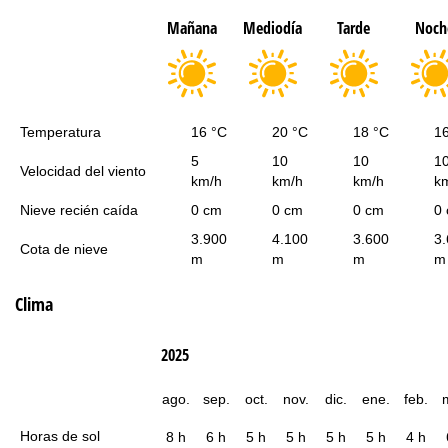
Mañana
Mediodía
Tarde
Noch
Temperatura
16 °C
20 °C
18 °C
1
5
10
10
1
Velocidad del viento
km/h
km/h
km/h
k
Nieve recién caída
0 cm
0 cm
0 cm
0
3.900
4.100
3.600
3
Cota de nieve
m
m
m
m
Clima
2025
ago.
sep.
oct.
nov.
dic.
ene.
feb.
Horas de sol
8 h
6 h
5 h
5 h
5 h
5 h
4 h