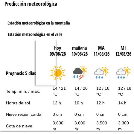
Predicción meteorológica
Estación meteorológica en la montaña
Estación meteorológica en el valle
hoy
mañana
MA
MI
09/08/26
10/08/26
11/08/26
12/08/26
Prognosis 5 días
14 / 21
14 / 20
12 / 18
12 / 18
Temp. mín. / máx.
°C
°C
°C
°C
Horas de sol
12 h
10 h
12 h
14 h
Nieve recién caída
0 cm
0 cm
0 cm
0 cm
3.600
3.600
3.500
3.300
Cota de nieve
m
m
m
m