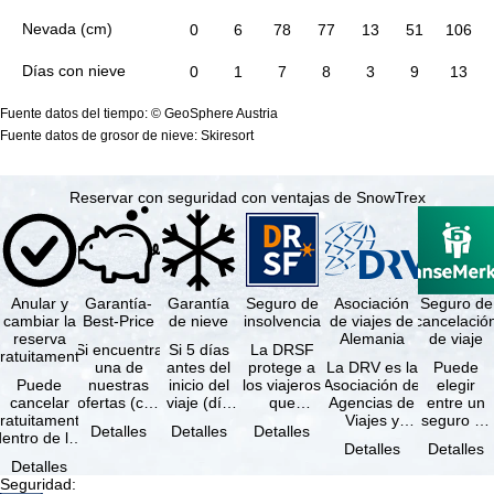
Nevada (cm)
0
6
78
77
13
51
106
Días con nieve
0
1
7
8
3
9
13
Fuente datos del tiempo: © GeoSphere Austria
Fuente datos de grosor de nieve: Skiresort
Reservar con seguridad con ventajas de SnowTrex
Anular y
Garantía-
Garantía
Seguro de
Asociación
Seguro de
cambiar la
Best-Price
de nieve
insolvencia
de viajes de
cancelació
reserva
Alemania
de viaje
Si encuentra
Si 5 días
La DRSF
ratuitamente
una de
antes del
protege a
La DRV es la
Puede
Puede
nuestras
inicio del
los viajeros
Asociación de
elegir
cancelar
ofertas (con
viaje (día
que
Agencias de
entre un
ratuitamente
las mismas
de llegada)
reservan un
Viajes y
seguro de
Detalles
Detalles
Detalles
dentro de los
prestaciones
ninguna de
viaje
Turoperadores
anulación
Detalles
Detalles
5 días
incluidas y
las
combinado
más grande
de viaje
Detalles
posteriores a
…
estaciones
o servicios
de Alemania.
(incluido el
Seguridad
:
a reserva, …
…
de viaje …
…
seguro de