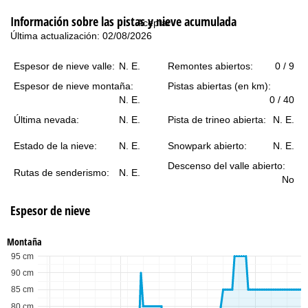
i
Información sobre las pistas y nieve acumulada
Aceptar
n
Última actualización: 02/08/2026
c
Espesor de nieve valle:
N. E.
Remontes abiertos:
0 / 9
Espesor de nieve montaña:
Pistas abiertas (en km):
i
N. E.
0 / 40
p
Última nevada:
N. E.
Pista de trineo abierta:
N. E.
Estado de la nieve:
N. E.
Snowpark abierto:
N. E.
a
Descenso del valle abierto:
Rutas de senderismo:
N. E.
l
No
Espesor de nieve
Montaña
95 cm
90 cm
85 cm
80 cm