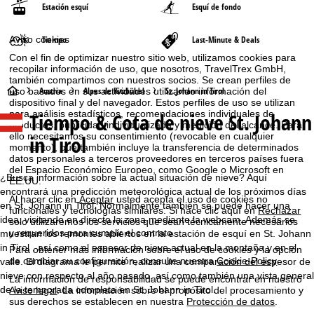
Estación esquí
Esquí de fondo
Aviso cookies
Tiempo
Last-Minute & Deals
Con el fin de optimizar nuestro sitio web, utilizamos cookies para
recopilar información de uso, que nosotros, TravelTrex GmbH,
también compartimos con nuestros socios. Se crean perfiles de
P
Austria
Alpes de Kitzbühel
St. Johann in Tirol
uso basados en sus actividades utilizando información del
dispositivo final y del navegador. Estos perfiles de uso se utilizan
para análisis estadísticos, recomendaciones individuales de
Tiempo & Cota de nieve St. Johann
á
productos, publicidad individualizada y medición del alcance. Para
ello necesitamos su consentimiento (revocable en cualquier
in Tirol
momento), que también incluye la transferencia de determinados
g
datos personales a terceros proveedores en terceros países fuera
del Espacio Económico Europeo, como Google o Microsoft en
i
¿Busca información sobre la actual situación de nieve? Aquí
EE.UU.
encontrará una predicción meteorológica actual de los próximos días
Al hacer clic en
Aceptar
usted acepta el uso de cookies no
n
en St. Johann in Tirol. Normalmente también se puede hacer una
funcionales y tecnologías similares. Si hace clic aquí en
Rechazar
idea, visitando en directo la zona mediante la webcam. Además se
solo utilizaremos los servicios que sean técnicamente necesarios
y requeridos para cumplir el contrato.
muestran los remontes abiertos en la estación de esquí en St. Johann
a
in Tirol , así como el espesor de nieve actual en la montaña y en el
Para obtener más información sobre el uso de cookies y la opción
de cambiar su configuración, consulte nuestra
Cookie-Policy
.
valle. El diagrama le permite realizar una comparación del espesor de
p
nieve con respecto al año pasado, así como también una vista general
La información de responsabilidad se puede encontrar en nuestro
de la temporada completa en St. Johann in Tirol.
Aviso legal
. La información sobre el propósito del procesamiento y
r
sus derechos se establecen en nuestra
Protección de datos
.