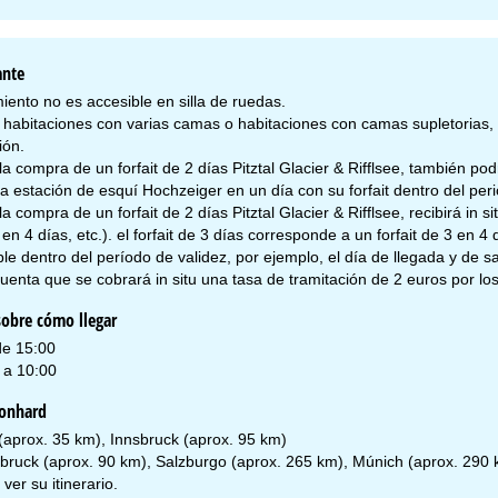
ante
iento no es accesible en silla de ruedas.
r habitaciones con varias camas o habitaciones con camas supletorias,
ión.
 la compra de un forfait de 2 días Pitztal Glacier & Rifflsee, también p
a estación de esquí Hochzeiger en un día con su forfait dentro del perio
 la compra de un forfait de 2 días Pitztal Glacier & Rifflsee, recibirá in s
 en 4 días, etc.). el forfait de 3 días corresponde a un forfait de 3 en 4 dí
ble dentro del período de validez, por ejemplo, el día de llegada y de s
uenta que se cobrará in situ una tasa de tramitación de 2 euros por lo
obre cómo llegar
de 15:00
 a 10:00
eonhard
 (aprox. 35 km), Innsbruck (aprox. 95 km)
sbruck (aprox. 90 km), Salzburgo (aprox. 265 km), Múnich (aprox. 290
 ver su
itinerario
.