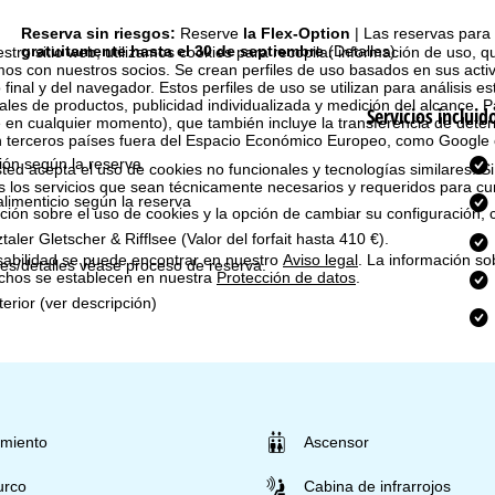
Reserva sin riesgos:
Reserve
la Flex-Option
| Las reservas para
gratuitamente hasta el 30 de septiembre
(Detalles)
estro sitio web, utilizamos cookies para recopilar información de uso, 
 con nuestros socios. Se crean perfiles de uso basados en sus activ
 final y del navegador. Estos perfiles de uso se utilizan para análisis es
les de productos, publicidad individualizada y medición del alcance. P
Servicios incluid
 en cualquier momento), que también incluye la transferencia de dete
n terceros países fuera del Espacio Económico Europeo, como Google 
ión según la reserva
ted acepta el uso de cookies no funcionales y tecnologías similares. Si
s los servicios que sean técnicamente necesarios y requeridos para cum
limenticio según la reserva
ión sobre el uso de cookies y la opción de cambiar su configuración, 
tztaler Gletscher & Rifflsee
(Valor del forfait hasta 410 €).
sabilidad se puede encontrar en nuestro
Aviso legal
. La información so
es/detalles véase proceso de reserva.
chos se establecen en nuestra
Protección de datos
.
terior (ver descripción)
miento
Ascensor
urco
Cabina de infrarrojos