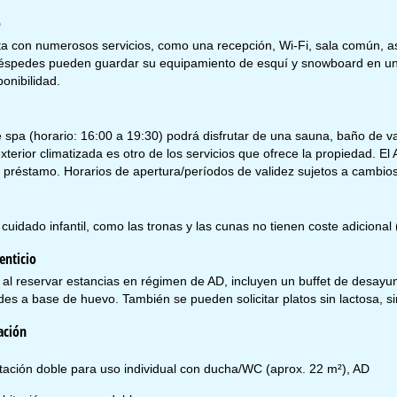
o
ta con numerosos servicios, como una recepción, Wi-Fi, sala común, as
uéspedes pueden guardar su equipamiento de esquí y snowboard en un
nemos abierto (GMT):
ponibilidad.
n.-jue.:
09:00 a 17:00
.:
09:00 a 14:00
b.-dom.:
cerrado
 spa (horario: 16:00 a 19:30) podrá disfrutar de una sauna, baño de vap
xterior climatizada es otro de los servicios que ofrece la propiedad. 
 préstamo. Horarios de apertura/períodos de validez sujetos a cambios
Ayuda
l cuidado infantil, como las tronas y las cunas no tienen coste adicional 
ntáctenos
enticio
al reservar estancias en régimen de AD, incluyen un buffet de desayuno
des a base de huevo. También se pueden solicitar platos sin lactosa, si
ación
tación doble para uso individual con ducha/WC (aprox. 22 m²), AD