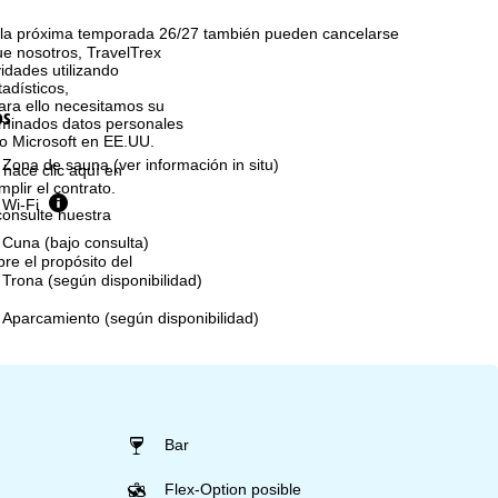
 la próxima temporada 26/27 también pueden cancelarse
que nosotros, TravelTrex
idades utilizando
tadísticos,
ara ello necesitamos su
os
rminados datos personales
o Microsoft en EE.UU.
Zona de sauna (ver información in situ)
 hace clic aquí en
plir el contrato.
Wi-Fi
consulte nuestra
Cuna (bajo consulta)
bre el propósito del
Trona (según disponibilidad)
Aparcamiento (según disponibilidad)
Bar
Flex-Option posible