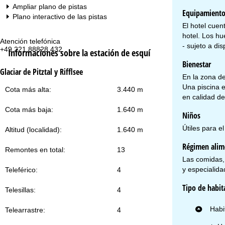
Ampliar plano de pistas
Equipamient
Plano interactivo de las pistas
El hotel cuen
hotel. Los h
Atención telefónica
Te
- sujeto a dis
+49 221 88828 432
lu
Informaciones sobre la estación de esquí
vie
Bienestar
sa
Glaciar de Pitztal y Rifflsee
En la zona de
Una piscina e
Cota más alta:
3.440 m
en calidad de
Cota más baja:
1.640 m
Niños
Útiles para e
Altitud (localidad):
1.640 m
Co
Régimen alim
Remontes en total:
13
Las comidas, 
y especialida
Teleférico:
4
Tipo de habit
Telesillas:
4
Habi
Telearrastre:
4