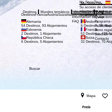
Elige
My SnowTrex
My SnowTrex
Suscribirse
Su acceso de cliente
información sobre su
Información del viaje
Quien som
Destinos
Mundos temáticos
Información
Empresa
Destinos
Francia
Austria
Suiza
Italia
Andorra
Alemania
Repúb
reservados.
Información del viaje
Quien som
FAQ
Programa d
Alemania
Andorra
Publicidad
54 Destinos, 93 Alojamientos
6 Destinos, 35 Aloj
Eslovenia
Francia
Bono rega
2 Destinos, 1 Alojamiento
52 Destinos, 428 Al
Suscribir n
República Checa
Suiza
Contacto
6 Destinos, 5 Alojamientos
32 Destinos, 70 Alo
Buscar
Mapa
Precio