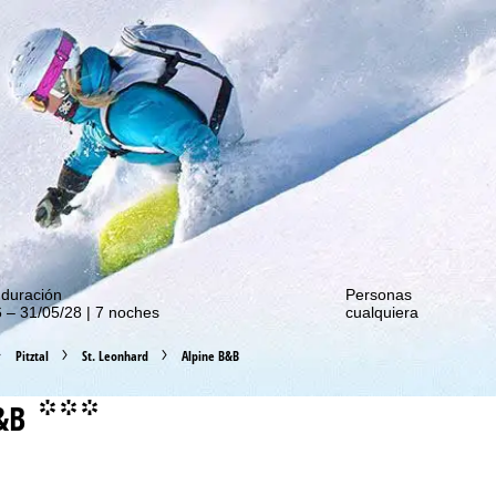
de nuestras promociones!
 duración
Personas
 – 31/05/28 | 7 noches
cualquiera
Pitztal
St. Leonhard
Alpine B&B
&B
°°°