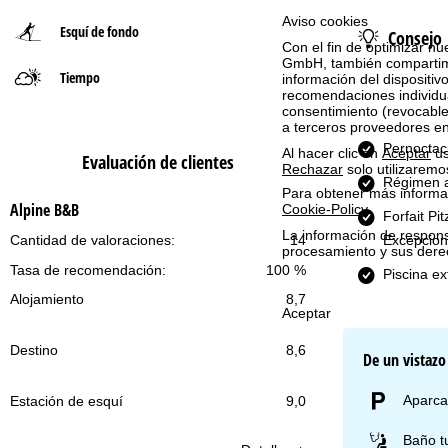
Aviso cookies
Esquí de fondo
Consejo
n
Con el fin de optimizar nu
GmbH, también compartimos
Tiempo
a
información del dispositivo
recomendaciones individua
consentimiento (revocable
p
a terceros proveedores e
Pernoctac
Al hacer clic en
Aceptar
us
Evaluación de clientes
r
Rechazar
solo utilizaremo
Régimen a
Para obtener más informac
i
Alpine B&B
Cookie-Policy
.
Forfait Pi
La información de respon
Excepcion
Cantidad de valoraciones:
14
n
procesamiento y sus dere
Tasa de recomendación:
100 %
Piscina ex
c
Alojamiento
8,7
Aceptar
i
Destino
8,6
De un vistazo
p
Aparca
Estación de esquí
9,0
a
Baño t
l