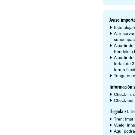
Aviso import
Este alojam
Al reserva
subocupac
A partir de
Fendels o l
A partir de
forfait de 3
forma flexi
Tenga en c
Información s
Check-in: 
Check-out:
Llegada St. L
Tren: Imst
Vuelo: Inn
Aquí podrá