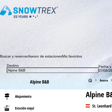
¡Suscríbase a nuestro boletín y sea el primero en enterarse 
Buscar y reservar
Asesor de estaciones
Mis favoritos
Destino
Fecha y
07/08/26
P
Austria
Alpine B&B
á
Alpine B
Alojamiento
g
St. Leonhard
Estación esquí
i