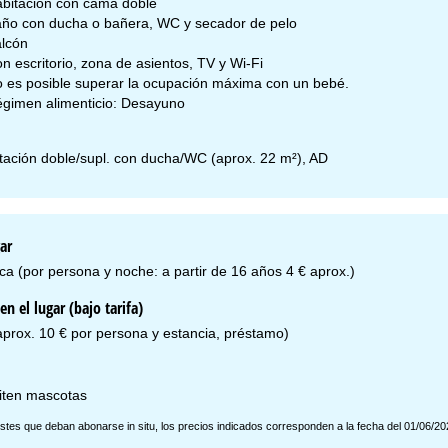
bitación con cama doble
ño con ducha o bañera, WC y secador de pelo
lcón
n escritorio, zona de asientos, TV y Wi-Fi
 es posible superar la ocupación máxima con un bebé.
gimen alimenticio: Desayuno
tación doble/supl. con ducha/WC (aprox. 22 m²), AD
ar
ica (por persona y noche: a partir de 16 años 4 € aprox.)
en el lugar (bajo tarifa)
aprox. 10 € por persona y estancia, préstamo)
iten mascotas
stes que deban abonarse in situ, los precios indicados corresponden a la fecha del 01/06/20