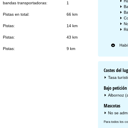
Ha
bandas transportadoras:
1
Ba
Ba
Pistas en total:
66 km
Co
No
Pistas:
14 km
Ré
Pistas:
43 km
Habi
Pistas:
9 km
Costes del lug
Tasa turíst
Bajo petición 
Albornoz (
Mascotas
No se adm
Para todos los co