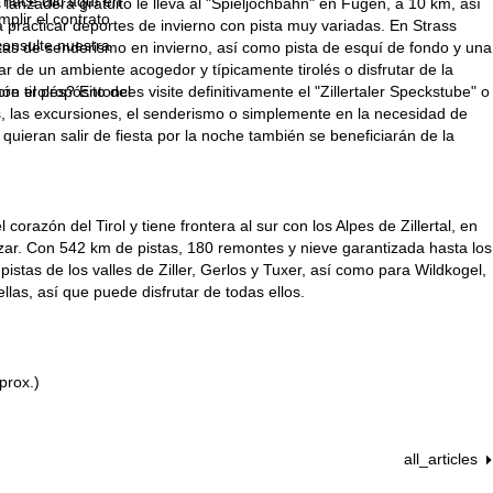
 hace clic aquí en
s lanzadera gratuito le lleva al "Spieljochbahn" en Fügen, a 10 km, así
plir el contrato.
 practicar deportes de invierno con pista muy variadas. En Strass
consulte nuestra
 rutas de senderismo en invierno, así como pista de esquí de fondo y una
ar de un ambiente acogedor y típicamente tirolés o disfrutar de la
tirolés? Entonces visite definitivamente el "Zillertaler Speckstube" o
bre el propósito del
es, las excursiones, el senderismo o simplemente en la necesidad de
 quieran salir de fiesta por la noche también se beneficiarán de la
orazón del Tirol y tiene frontera al sur con los Alpes de Zillertal, en
alizar. Con 542 km de pistas, 180 remontes y nieve garantizada hasta los
as pistas de los valles de Ziller, Gerlos y Tuxer, así como para Wildkogel,
las, así que puede disfrutar de todas ellos.
prox.)
all_articles