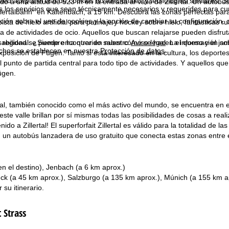
ted acepta el uso de cookies no funcionales y tecnologías similares. Si
do a una altitud de 523 m en la entrada al valle de Zillertal. Un autobú
s los servicios que sean técnicamente necesarios y requeridos para cum
lertalbahn" en Kaltenbach, a 15 km. Descubra las zonas perfectas para
ión sobre el uso de cookies y la opción de cambiar su configuración, 
ista de hielo artificial para patinaje y hockey sobre hielo, fantásticas
ta de actividades de ocio. Aquellos que buscan relajarse pueden disfrut
 regional. ¿Siempre ha querido saber cómo se hacen el queso y el jamón 
sabilidad se puede encontrar en nuestro
Aviso legal
. La información so
chos se establecen en nuestra
Protección de datos
.
xposición de Fügen. Tanto si está interesado en la cultura, los deport
l punto de partida central para todo tipo de actividades. Y aquellos que
ügen.
rtal, también conocido como el más activo del mundo, se encuentra en el c
n este valle brillan por sí mismas todas las posibilidades de cosas a re
ido a Zillertal! El superforfait Zillertal es válido para la totalidad de l
un autobús lanzadera de uso gratuito que conecta estas zonas entre el
en el destino), Jenbach (a 6 km aprox.)
uck (a 45 km aprox.), Salzburgo (a 135 km aprox.), Múnich (a 155 km a
r su
itinerario
.
 Strass