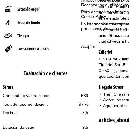
Al hacer clic en
Aceptar
us
Strass está situa
Rechazar
solo utilizaremo
como al "Hochzil
Estación esquí
n
Para obtener más informac
encontrará una p
Cookie-Policy
.
entretenida ofer
Esquí de fondo
a
excelente cocina
La información de respon
procesamiento y sus dere
la quesería de e
p
Tiempo
ocio, Strass es e
ciudad vecina F
r
Aceptar
Last-Minute & Deals
Zillertal
i
El valle de Zille
Tirol del Sur. E
n
3.250 m, ¡bienven
Evaluación de clientes
que cuentan con 
c
Llegada Strass
Strass
i
Tren: Strass (
Cantidad de valoraciones:
589
Avión: Innsbr
Tasa de recomendación:
97 %
p
Aquí podrá ve
Destino
8,5
a
articles_about
Estación de esquí
9,5
l