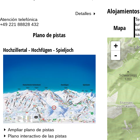
Alojamientos 
Detalles
Atención telefónica
Te
+49 221 88828 432
lu
Mapa
vie
Plano de pistas
sa
+
Hochzillertal - Hochfügen - Spieljoch
-
Co
Ampliar plano de pistas
Plano interactivo de las pistas