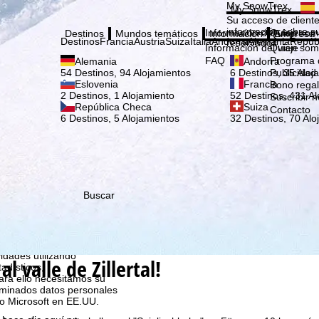
Elige
My SnowTrex
My SnowTrex
Suscribirse
Su acceso de cliente
información sobre su
Información del viaje
Quien som
Destinos
Mundos temáticos
Información
Empresa
Destinos
Francia
Austria
Suiza
Italia
Andorra
Alemania
Repúb
reservados.
Información del viaje
Quien som
FAQ
Programa d
Alemania
Andorra
Publicidad
54 Destinos, 94 Alojamientos
6 Destinos, 35 Aloj
Eslovenia
Francia
Bono rega
2 Destinos, 1 Alojamiento
52 Destinos, 431 Al
Suscribir n
República Checa
Suiza
Contacto
6 Destinos, 5 Alojamientos
32 Destinos, 70 Alo
Buscar
que nosotros, TravelTrex
idades utilizando
l valle de Zillertal!
tadísticos,
ara ello necesitamos su
rminados datos personales
o Microsoft en EE.UU.