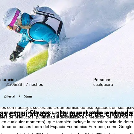
de nuestras promociones!
 duración
Personas
 – 31/05/28 | 7 noches
cualquiera
Zillertal
Strass
estro sitio web, utilizamos cookies para recopilar información de uso, 
 con nuestros socios. Se crean perfiles de uso basados en sus activ
as esquí
Strass - ¡La puerta de entrada a
 final y del navegador. Estos perfiles de uso se utilizan para análisis es
les de productos, publicidad individualizada y medición del alcance. P
 en cualquier momento), que también incluye la transferencia de dete
n terceros países fuera del Espacio Económico Europeo, como Google 