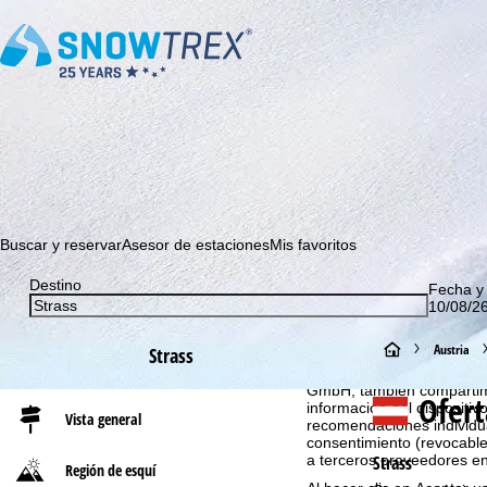
¡Suscríbase a nuestro boletín y sea el primero en enterarse 
Buscar y reservar
Asesor de estaciones
Mis favoritos
Destino
Fecha y
10/08/26
Aviso cookies
P
Austria
Strass
Con el fin de optimizar nu
GmbH, también compartimos
á
Ofert
información del dispositivo
Vista general
recomendaciones individua
g
consentimiento (revocable
a terceros proveedores e
Strass
Región de esquí
i