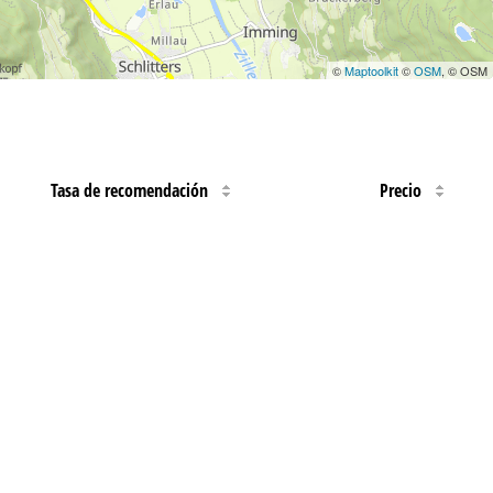
©
Maptoolkit
©
OSM
, © OSM
Tasa de recomendación
Precio