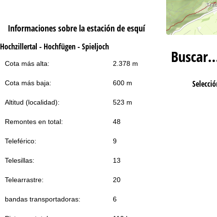
Informaciones sobre la estación de esquí
Hochzillertal - Hochfügen - Spieljoch
Buscar
Cota más alta:
2.378 m
Selecció
Cota más baja:
600 m
Altitud (localidad):
523 m
Remontes en total:
48
Teleférico:
9
Telesillas:
13
Telearrastre:
20
bandas transportadoras:
6