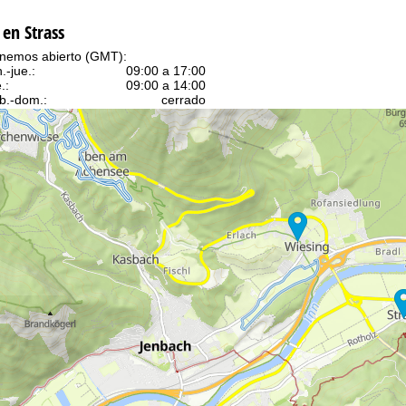
en Strass
nemos abierto (GMT):
n.-jue.:
09:00 a 17:00
.:
09:00 a 14:00
b.-dom.:
cerrado
Ayuda
ntáctenos