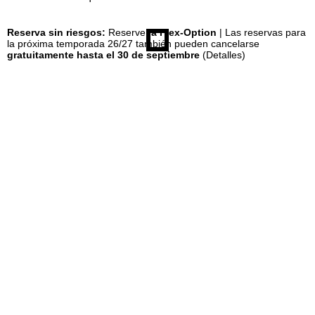
n
Reserva sin riesgos:
Reserve
la Flex-Option
| Las reservas para
la próxima temporada 26/27 también pueden cancelarse
gratuitamente hasta el 30 de septiembre
(Detalles)
c
i
p
a
l