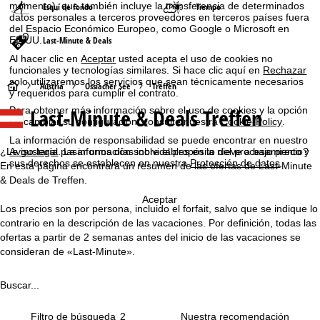
momento), que también incluye la transferencia de determinados
Esquí de fondo
Tiempo
datos personales a terceros proveedores en terceros países fuera
del Espacio Económico Europeo, como Google o Microsoft en
EE.UU.
Last-Minute & Deals
Al hacer clic en
Aceptar
usted acepta el uso de cookies no
funcionales y tecnologías similares. Si hace clic aquí en
Rechazar
solo utilizaremos los servicios que sean técnicamente necesarios
P
Austria
Ossiacher See
Treffen
y requeridos para cumplir el contrato.
Last-Minute & Deals Treffen
Para obtener más información sobre el uso de cookies y la opción
á
de cambiar su configuración, consulte nuestra
Cookie-Policy
.
La información de responsabilidad se puede encontrar en nuestro
g
¿Le gustaría pasar unos días inolvidables en la nieve a bajo precio?
Aviso legal
. La información sobre el propósito del procesamiento y
sus derechos se establecen en nuestra
Protección de datos
.
En esta página encontrará un resumen de las ofertas de Last-Minute
i
& Deals de Treffen.
Aceptar
n
Los precios son por persona, incluido el forfait, salvo que se indique lo
contrario en la descripción de las vacaciones. Por definición, todas las
a
ofertas a partir de 2 semanas antes del inicio de las vacaciones se
consideran de «Last-Minute».
p
Buscar...
r
Filtro de búsqueda
2
i