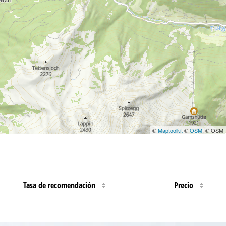
©
Maptoolkit
©
OSM
, © OSM
Tasa de recomendación
Precio