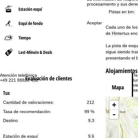
procesamiento y sus dere
Estación esquí
n
Pistas en km:
Esquí de fondo
Aceptar
a
Cada uno de los 
de Hintertux enc
p
Tiempo
La pista de esqu
r
Last-Minute & Deals
sigue siendo tra
presentando el b
i
Alojamientos
n
Atención telefónica
Te
Evaluación de clientes
+49 221 88828 432
lu
vie
Mapa
c
sa
Tux
i
Cantidad de valoraciones:
212
+
Tasa de recomendación:
99 %
p
-
Destino
9,3
a
Co
Estación de esquí
9,6
l