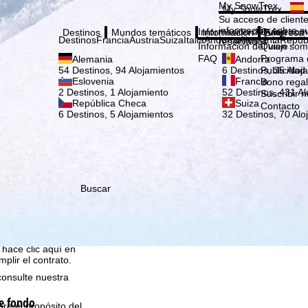
Elige
My SnowTrex
My SnowTrex
Suscribirse
Su acceso de cliente
información sobre su
Información del viaje
Quien som
Destinos
Mundos temáticos
Información
Empresa
Destinos
Francia
Austria
Suiza
Italia
Andorra
Alemania
Repúb
reservados.
Información del viaje
Quien som
FAQ
Programa d
Alemania
Andorra
Publicidad
54 Destinos, 94 Alojamientos
6 Destinos, 35 Aloj
Eslovenia
Francia
Bono rega
2 Destinos, 1 Alojamiento
52 Destinos, 431 Al
Suscribir n
República Checa
Suiza
Contacto
6 Destinos, 5 Alojamientos
32 Destinos, 70 Alo
que nosotros, TravelTrex
idades utilizando
Buscar
tadísticos,
ara ello necesitamos su
rminados datos personales
o Microsoft en EE.UU.
 hace clic aquí en
plir el contrato.
consulte nuestra
e fondo
bre el propósito del