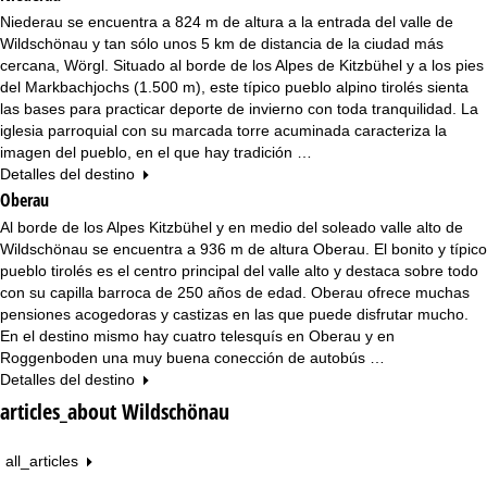
n
Niederau se encuentra a 824 m de altura a la entrada del valle de
Wildschönau y tan sólo unos 5 km de distancia de la ciudad más
c
cercana, Wörgl. Situado al borde de los Alpes de Kitzbühel y a los pies
del Markbachjochs (1.500 m), este típico pueblo alpino tirolés sienta
i
las bases para practicar deporte de invierno con toda tranquilidad. La
iglesia parroquial con su marcada torre acuminada caracteriza la
p
imagen del pueblo, en el que hay tradición …
Detalles del destino
a
Oberau
l
Al borde de los Alpes Kitzbühel y en medio del soleado valle alto de
Wildschönau se encuentra a 936 m de altura Oberau. El bonito y típico
pueblo tirolés es el centro principal del valle alto y destaca sobre todo
con su capilla barroca de 250 años de edad. Oberau ofrece muchas
pensiones acogedoras y castizas en las que puede disfrutar mucho.
En el destino mismo hay cuatro telesquís en Oberau y en
Roggenboden una muy buena conección de autobús …
Detalles del destino
articles_about Wildschönau
all_articles