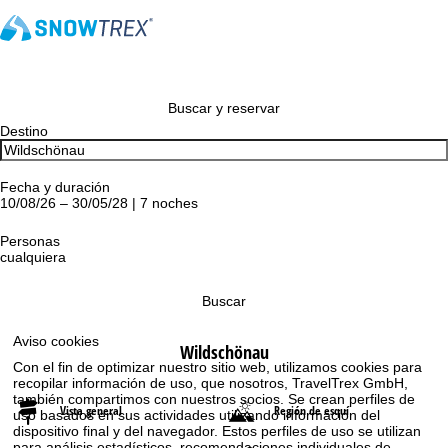
Buscar y reservar
Destino
Fecha y duración
10/08/26 – 30/05/28 | 7 noches
Personas
cualquiera
Buscar
Aviso cookies
Wildschönau
Con el fin de optimizar nuestro sitio web, utilizamos cookies para
recopilar información de uso, que nosotros, TravelTrex GmbH,
también compartimos con nuestros socios. Se crean perfiles de
Vista general
Región de esquí
uso basados en sus actividades utilizando información del
dispositivo final y del navegador. Estos perfiles de uso se utilizan
para análisis estadísticos, recomendaciones individuales de