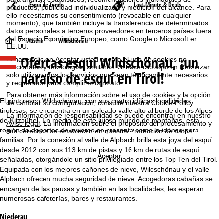
Esquí de fondo
Last-Minute & Deals
productos, publicidad individualizada y medición del alcance. Para
ello necesitamos su consentimiento (revocable en cualquier
momento), que también incluye la transferencia de determinados
datos personales a terceros proveedores en terceros países fuera
del Espacio Económico Europeo, como Google o Microsoft en
P
Austria
Wildschönau
EE.UU.
Ofertas esquí Wildschönau, ¡un
Al hacer clic en
Aceptar
usted acepta el uso de cookies no
á
funcionales y tecnologías similares. Si hace clic aquí en
Rechazar
paraíso de esquí en Tirol!
solo utilizaremos los servicios que sean técnicamente necesarios
g
y requeridos para cumplir el contrato.
Para obtener más información sobre el uso de cookies y la opción
i
El pintoresco Wildschönau, con sus cuatro idílicas localidades
de cambiar su configuración, consulte nuestra
Cookie-Policy
.
tirolesas, se encuentra en un soleado valle alto al borde de los Alpes
La información de responsabilidad se puede encontrar en nuestro
n
de Kitzbühel. En medio de este lujoso mundo de montañas, esta
Aviso legal
. La información sobre el propósito del procesamiento y
región de deportes de invierno se presenta como la idónea para
sus derechos se establecen en nuestra
Protección de datos
.
familias. Por la conexión al valle de Alpbach brilla esta joya del esquí
a
desde 2012 con sus 113 km de pistas y 16 km de rutas de esquí
Aceptar
señaladas, otorgándole un sitio privilegiado entre los Top Ten del Tirol.
p
Equipada con los mejores cañones de nieve, Wildschönau y el valle
Alpbach ofrecen mucha seguridad de nieve. Acogedoras cabañas se
r
encargan de las pausas y también en las localidades, les esperan
numerosas cafeterías, bares y restaurantes.
i
Niederau