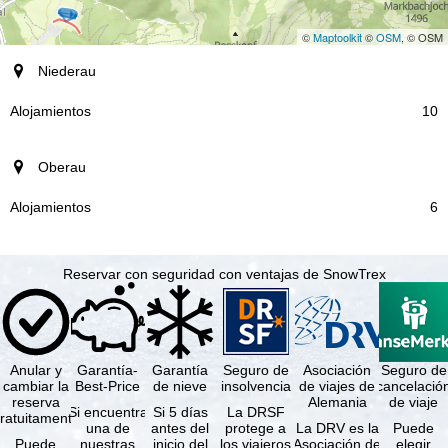
©
Maptoolkit
©
OSM
, © OSM
Destino
Niederau
Alojamientos
10
Oberau
6
Reservar con seguridad con ventajas de SnowTrex
Anular y
Garantía-
Garantía
Seguro de
Asociación
Seguro de
cambiar la
Best-Price
de nieve
insolvencia
de viajes de
cancelació
reserva
Alemania
de viaje
Si encuentra
Si 5 días
La DRSF
ratuitamente
una de
antes del
protege a
La DRV es la
Puede
Puede
nuestras
inicio del
los viajeros
Asociación de
elegir