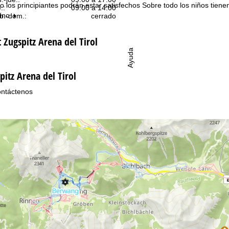
f o los principiantes podrán estar satisfechos Sobre todo los niños ti
.:
09:00 a 14:00
tino
b.-dom.:
cerrado
t Zugspitz Arena del Tirol
Ayuda
pitz Arena del Tirol
ntáctenos