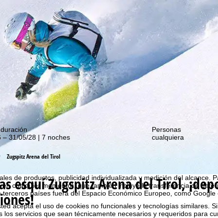
de nuestras promociones!
 duración
Personas
 – 31/05/28 | 7 noches
cualquiera
estro sitio web, utilizamos cookies para recopilar información de uso, 
Zugspitz Arena del Tirol
 con nuestros socios. Se crean perfiles de uso basados en sus activ
 final y del navegador. Estos perfiles de uso se utilizan para análisis es
as esquí Zugspitz Arena del Tirol, ¡de
les de productos, publicidad individualizada y medición del alcance. P
 en cualquier momento), que también incluye la transferencia de dete
iones!
n terceros países fuera del Espacio Económico Europeo, como Google 
ted acepta el uso de cookies no funcionales y tecnologías similares. Si
s los servicios que sean técnicamente necesarios y requeridos para cum