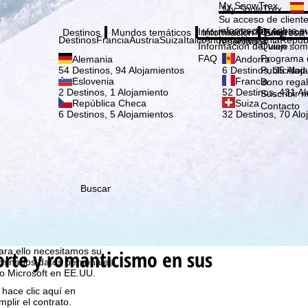
Elige
My SnowTrex
My SnowTrex
Suscribirse
Su acceso de cliente
información sobre su
Información del viaje
Quien som
Destinos
Mundos temáticos
Información
Empresa
Destinos
Francia
Austria
Suiza
Italia
Andorra
Alemania
Repúb
reservados.
Información del viaje
Quien som
FAQ
Programa d
Alemania
Andorra
Publicidad
54 Destinos, 94 Alojamientos
6 Destinos, 35 Aloj
Eslovenia
Francia
Bono rega
2 Destinos, 1 Alojamiento
52 Destinos, 431 Al
Suscribir n
República Checa
Suiza
Contacto
6 Destinos, 5 Alojamientos
32 Destinos, 70 Alo
Buscar
que nosotros, TravelTrex
idades utilizando
tadísticos,
porte y romanticismo en sus
ara ello necesitamos su
rminados datos personales
o Microsoft en EE.UU.
 hace clic aquí en
plir el contrato.