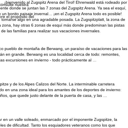
¡bienvenido al Zugspitz Arena del Tirol! Ehrenwald está rodeado por
consulte nuestra
nte donde se juntan las 7 zonas del Zugspitz Arena. Ya sea el esquí,
e un bonito paisaje invernal… ¡en el Zugspitz Arena todo es posible!
bre el propósito del
 tomarse algo en una agradable posada. La Zugspitzplatt, la zona de
sta zona, hay otras 6 zonas de esquí más donde predominan las pistas
 de las familias para realizar sus vacaciones invernales.
dílico pueblo de montaña de Berwang, un paraíso de vacaciones para las
arán en grande. Berwang es una localidad cerca de todo: remontes,
 las excursiones en invierno - todo prácticamente al …
itze y de los Alpes Calizos del Norte. La interminable carretera
ado en una zona ideal para los amantes de los deportes de invierno:
iños, que quede justo delante de la puerta de casa, y las …
mar en un valle soleado, enmarcado por el imponente Zugspitze, la
les de dificultad. Tanto los esquiadores veteranos como los que