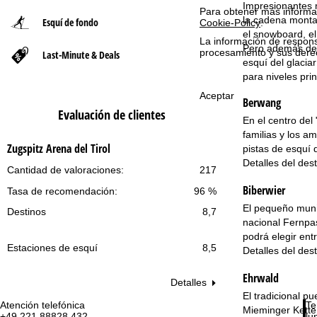
Impresionantes 
Para obtener más informac
la cadena montañ
Esquí de fondo
Cookie-Policy
.
n
el snowboard, el
La información de respon
Pero además de a
procesamiento y sus dere
Last-Minute & Deals
a
esquí del glacia
para niveles pri
p
Aceptar
Berwang
Evaluación de clientes
r
En el centro del
familias y los a
i
Zugspitz Arena del Tirol
pistas de esquí 
Detalles del des
Cantidad de valoraciones:
217
n
Biberwier
Tasa de recomendación:
96 %
c
El pequeño munic
Destinos
8,7
nacional Fernpas
i
podrá elegir ent
Estaciones de esquí
8,5
Detalles del des
p
Ehrwald
Detalles
a
El tradicional p
Atención telefónica
Te
Mieminger Kette 
l
+49 221 88828 432
lu