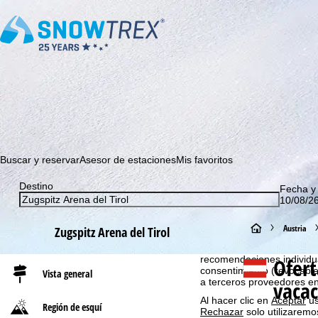
¡Suscríbase a nuestro boletín y sea el primero en enterarse 
Buscar y reservar
Asesor de estaciones
Mis favoritos
Destino
Fecha y
10/08/26
Aviso cookies
Con el fin de optimizar nu
P
Austria
Zugspitz Arena del Tirol
GmbH, también compartimos
información del dispositivo
á
Ofert
recomendaciones individua
consentimiento (revocable
Vista general
vacac
a terceros proveedores e
g
Al hacer clic en
Aceptar
us
Región de esquí
Rechazar
solo utilizaremo
i