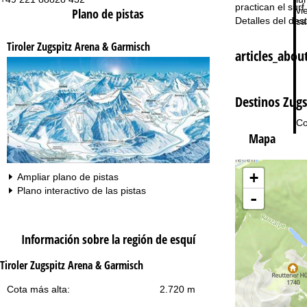
practican el sur
vie
Plano de pistas
Detalles del des
sa
Tiroler Zugspitz Arena & Garmisch
articles_abou
Destinos Zugs
Co
Mapa
+
Ampliar plano de pistas
Plano interactivo de las pistas
-
Información sobre la región de esquí
Tiroler Zugspitz Arena & Garmisch
Cota más alta:
2.720 m