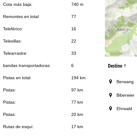
Cota más baja:
740 m
Remontes en total:
77
Teleférico:
16
Telesillas:
22
Telearrastre:
33
Destino
bandas transportadoras:
6
Pistas en total:
194 km
Berwang
Pistas:
97 km
Biberwier
Pistas:
77 km
Ehrwald
Pistas:
20 km
Rutas de esquí:
17 km