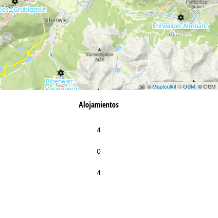
©
Maptoolkit
©
OSM
, © OSM
Alojamientos
4
0
4