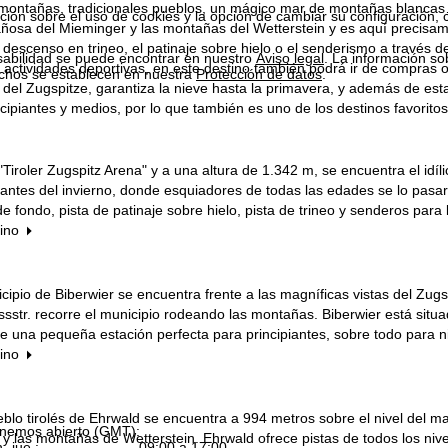
montañas, tradicionales pueblos, un mágico mar de montañas blancas… 
ión sobre el uso de cookies y la opción de cambiar su configuración, 
osa del Mieminger y las montañas del Wetterstein y es aquí precisame
 descenso en trineo, el patinaje sobre hielo o el senderismo a través d
sabilidad se puede encontrar en nuestro
Aviso legal
. La información so
ctividades deportivas, en este destino también podrá ir de compras o
chos se establecen en nuestra
Protección de datos
.
r del Zugspitze, garantiza la nieve hasta la primavera, y además de e
ncipiantes y medios, por lo que también es uno de los destinos favoritos
 "Tiroler Zugspitz Arena" y a una altura de 1.342 m, se encuentra el i
mantes del invierno, donde esquiadores de todas las edades se lo pas
de fondo, pista de patinaje sobre hielo, pista de trineo y senderos para
tino
ipio de Biberwier se encuentra frente a las magníficas vistas del Zugsp
sstr. recorre el municipio rodeando las montañas. Biberwier está situ
re una pequeña estación perfecta para principiantes, sobre todo para n
tino
ueblo tirolés de Ehrwald se encuentra a 994 metros sobre el nivel del 
nemos abierto (GMT):
y las montañas de Wetterstein. Ehrwald ofrece pistas de todos los nive
n.-jue.:
09:00 a 17:00