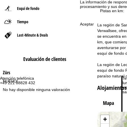
La información de respon
procesamiento y sus dere
Esquí de fondo
n
Pistas en km:
Tiempo
a
Aceptar
La región de San
Verwallsee, ofre
p
Last-Minute & Deals
se encuentra en 
km, que comienza
r
aventurarse por 
esquí de fondo d
i
Evaluación de clientes
La región de Lec
n
esquí de fondo F
Zürs
paraíso natural 
Atención telefónica
Te
c
NUEVO!
+49 221 88828 432
lu
Alojamientos
vie
No hay disponible ninguna valoración
i
sa
Mapa
p
a
+
l