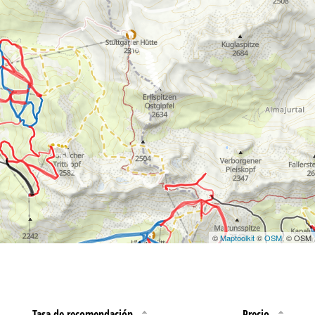
©
Maptoolkit
©
OSM
, © OSM
Tasa de recomendación
Precio