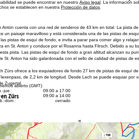
sabilidad se puede encontrar en nuestro
Aviso legal
. La información so
chos se establecen en nuestra
Protección de datos
.
 Antón cuenta con una red de senderos de 43 km en total. La pista de 
ce un paisaje maravilloso y está considerada una de las pistas de es
las pistas de esquí de fondo, e invita a parar para comer algo y relaja
 en St. Anton y conduce por el Rosanna hasta Flirsch. Debido a su baj
esta pista. Las pistas de esquí de fondo a gran altitud alcanzan su pun
e St. Anton ha sido galardonada con el sello de calidad de pistas de e
h Zürs ofrece a los esquiadores de fondo 27 km de pistas de esquí de
lexenpass, de 2,2 km de longitud. Desde Lech se puede esquiar por vari
de Zugertal.
nemos abierto (GMT):
n.-jue.:
09:00 a 17:00
 en Zürs
.:
09:00 a 14:00
b.-dom.:
cerrado
Ayuda