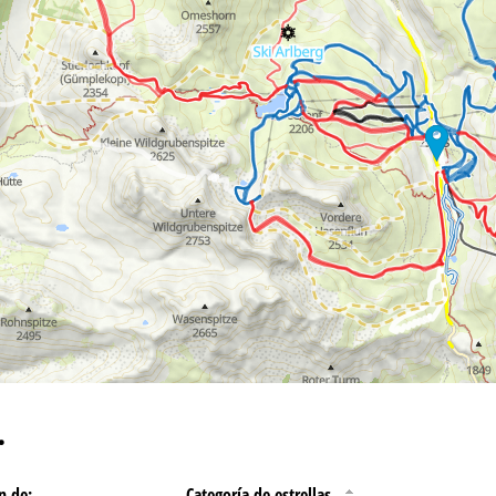
ntáctenos
…
n de:
Categoría de estrellas