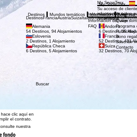
Elige
My SnowTrex
My SnowTrex
Suscribirse
Su acceso de cliente
información sobre su
Información del viaje
Quien som
Destinos
Mundos temáticos
Información
Empresa
Destinos
Francia
Austria
Suiza
Italia
Andorra
Alemania
Repúb
reservados.
Información del viaje
Quien som
FAQ
Programa d
Alemania
Andorra
Publicidad
54 Destinos, 94 Alojamientos
6 Destinos, 35 Aloj
Eslovenia
Francia
Bono rega
2 Destinos, 1 Alojamiento
52 Destinos, 431 Al
Suscribir n
República Checa
Suiza
Contacto
6 Destinos, 5 Alojamientos
32 Destinos, 70 Alo
que nosotros, TravelTrex
Buscar
idades utilizando
tadísticos,
ara ello necesitamos su
rminados datos personales
o Microsoft en EE.UU.
 hace clic aquí en
plir el contrato.
consulte nuestra
e fondo