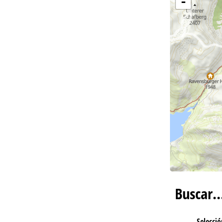
-
Co
Buscar
Selecció