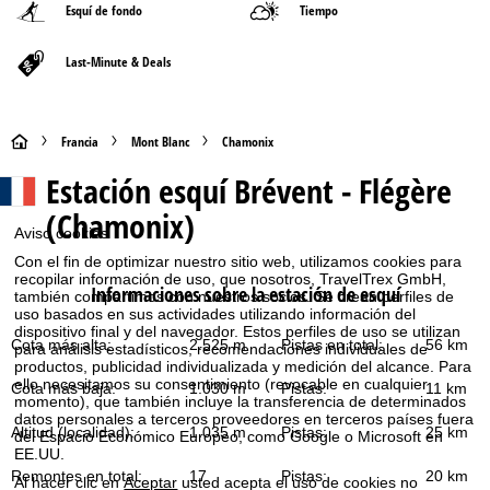
Esquí de fondo
Tiempo
Last-Minute & Deals
P
Francia
Mont Blanc
Chamonix
Estación esquí
Brévent - Flégère
á
(Chamonix)
g
Aviso cookies
Con el fin de optimizar nuestro sitio web, utilizamos cookies para
i
recopilar información de uso, que nosotros, TravelTrex GmbH,
Informaciones sobre la estación de esquí
también compartimos con nuestros socios. Se crean perfiles de
uso basados en sus actividades utilizando información del
n
dispositivo final y del navegador. Estos perfiles de uso se utilizan
Cota más alta:
2.525 m
Pistas en total:
56 km
para análisis estadísticos, recomendaciones individuales de
a
productos, publicidad individualizada y medición del alcance. Para
ello necesitamos su consentimiento (revocable en cualquier
Cota más baja:
1.030 m
Pistas:
11 km
momento), que también incluye la transferencia de determinados
p
datos personales a terceros proveedores en terceros países fuera
Altitud (localidad):
1.035 m
Pistas:
25 km
del Espacio Económico Europeo, como Google o Microsoft en
r
EE.UU.
Remontes en total:
17
Pistas:
20 km
Al hacer clic en
Aceptar
usted acepta el uso de cookies no