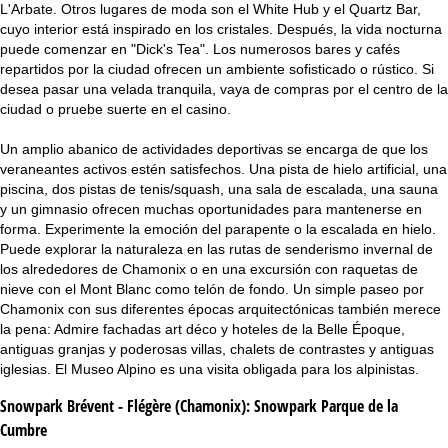
L'Arbate. Otros lugares de moda son el White Hub y el Quartz Bar,
cuyo interior está inspirado en los cristales. Después, la vida nocturna
puede comenzar en "Dick's Tea". Los numerosos bares y cafés
repartidos por la ciudad ofrecen un ambiente sofisticado o rústico. Si
desea pasar una velada tranquila, vaya de compras por el centro de la
ciudad o pruebe suerte en el casino.
Un amplio abanico de actividades deportivas se encarga de que los
veraneantes activos estén satisfechos. Una pista de hielo artificial, una
piscina, dos pistas de tenis/squash, una sala de escalada, una sauna
y un gimnasio ofrecen muchas oportunidades para mantenerse en
forma. Experimente la emoción del parapente o la escalada en hielo.
Puede explorar la naturaleza en las rutas de senderismo invernal de
los alrededores de Chamonix o en una excursión con raquetas de
nieve con el Mont Blanc como telón de fondo. Un simple paseo por
Chamonix con sus diferentes épocas arquitectónicas también merece
la pena: Admire fachadas art déco y hoteles de la Belle Époque,
antiguas granjas y poderosas villas, chalets de contrastes y antiguas
iglesias. El Museo Alpino es una visita obligada para los alpinistas.
Snowpark Brévent - Flégère (Chamonix):
Snowpark Parque de la
Cumbre