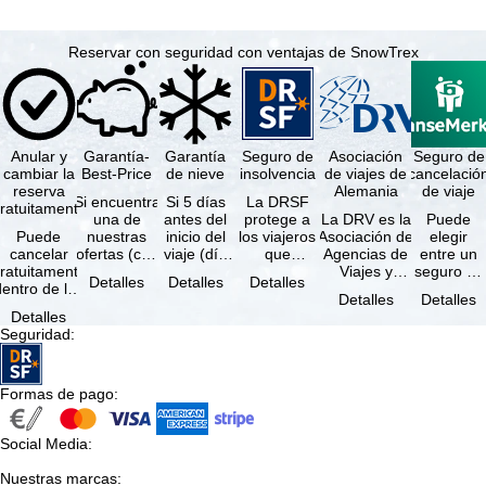
Reservar con seguridad con ventajas de SnowTrex
Anular y
Garantía-
Garantía
Seguro de
Asociación
Seguro de
cambiar la
Best-Price
de nieve
insolvencia
de viajes de
cancelació
reserva
Alemania
de viaje
Si encuentra
Si 5 días
La DRSF
ratuitamente
una de
antes del
protege a
La DRV es la
Puede
Puede
nuestras
inicio del
los viajeros
Asociación de
elegir
cancelar
ofertas (con
viaje (día
que
Agencias de
entre un
ratuitamente
las mismas
de llegada)
reservan un
Viajes y
seguro de
Detalles
Detalles
Detalles
dentro de los
prestaciones
ninguna de
viaje
Turoperadores
anulación
Detalles
Detalles
5 días
incluidas y
las
combinado
más grande
de viaje
Detalles
posteriores a
…
estaciones
o servicios
de Alemania.
(incluido el
Seguridad
:
a reserva, …
…
de viaje …
…
seguro de
…
Formas de pago
:
Social Media
:
Nuestras marcas
: