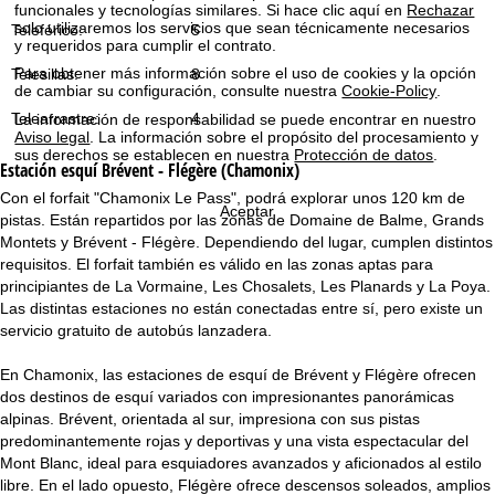
i
funcionales y tecnologías similares. Si hace clic aquí en
Rechazar
solo utilizaremos los servicios que sean técnicamente necesarios
Teleférico:
5
y requeridos para cumplir el contrato.
n
Para obtener más información sobre el uso de cookies y la opción
Telesillas:
8
de cambiar su configuración, consulte nuestra
Cookie-Policy
.
c
Telearrastre:
4
La información de responsabilidad se puede encontrar en nuestro
Aviso legal
. La información sobre el propósito del procesamiento y
i
sus derechos se establecen en nuestra
Protección de datos
.
Estación esquí
Brévent - Flégère (Chamonix)
p
Con el forfait "Chamonix Le Pass", podrá explorar unos 120 km de
Aceptar
pistas. Están repartidos por las zonas de Domaine de Balme, Grands
a
Montets y Brévent - Flégère. Dependiendo del lugar, cumplen distintos
requisitos. El forfait también es válido en las zonas aptas para
l
principiantes de La Vormaine, Les Chosalets, Les Planards y La Poya.
Las distintas estaciones no están conectadas entre sí, pero existe un
servicio gratuito de autobús lanzadera.
En Chamonix, las estaciones de esquí de Brévent y Flégère ofrecen
dos destinos de esquí variados con impresionantes panorámicas
alpinas. Brévent, orientada al sur, impresiona con sus pistas
predominantemente rojas y deportivas y una vista espectacular del
Mont Blanc, ideal para esquiadores avanzados y aficionados al estilo
libre. En el lado opuesto, Flégère ofrece descensos soleados, amplios