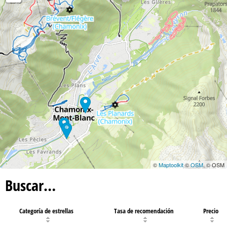
©
Maptoolkit
©
OSM
, © OSM
Buscar…
Categoría de estrellas
Tasa de recomendación
Precio