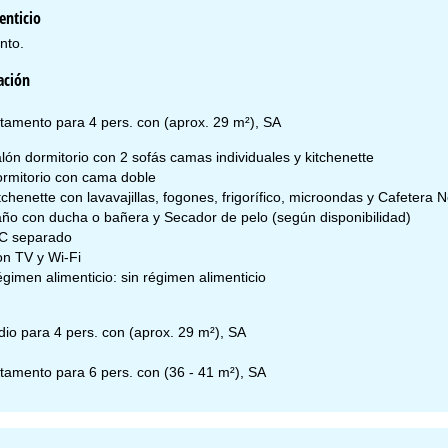
b.-dom.:
cerrado
enticio
nto.
Ayuda
ación
tamento para 4 pers. con (aprox. 29 m²), SA
ntáctenos
lón dormitorio con 2 sofás camas individuales y kitchenette
rmitorio con cama doble
tchenette con lavavajillas, fogones, frigorífico, microondas y Cafetera
ño con ducha o bañera y Secador de pelo (según disponibilidad)
C separado
n TV y Wi-Fi
gimen alimenticio: sin régimen alimenticio
dio para 4 pers. con (aprox. 29 m²), SA
tamento para 6 pers. con (36 - 41 m²), SA