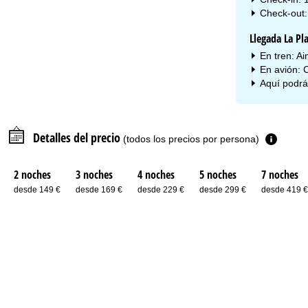
Check-out:
Llegada La Pl
En tren: Ai
En avión: 
Aquí podrá
Detalles del precio
(todos los precios por persona)
2 noches
3 noches
4 noches
5 noches
7 noches
desde 149 €
desde 169 €
desde 229 €
desde 299 €
desde 419 €