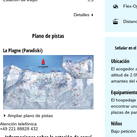
Flex-O
Detalles
Distanc
Plano de pistas
Señalar en e
La Plagne (Paradiski)
Ubicación
El acogedor a
altitud de 2.
amantes del e
Equipamient
El hospedaje 
encontrar un
plazas de par
Ampliar plano de pistas
Niños
Atención telefónica
Te
+49 221 88828 432
lu
Bajo petición
vie