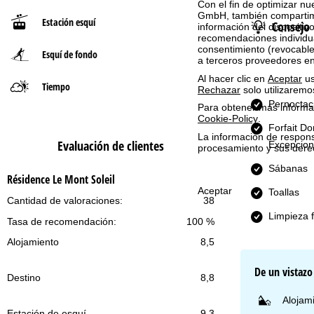
Con el fin de optimizar nu
GmbH, también compartimos
Estación esquí
Consejo
n
información del dispositivo
recomendaciones individua
consentimiento (revocable
Esquí de fondo
a
a terceros proveedores e
Al hacer clic en
Aceptar
us
p
Tiempo
Rechazar
solo utilizaremo
Pernoctac
Para obtener más informac
r
Cookie-Policy
.
Forfait D
La información de respon
i
Evaluación de clientes
Excepcion
procesamiento y sus dere
Sábanas
n
Résidence Le Mont Soleil
Aceptar
Toallas
c
Cantidad de valoraciones:
38
Limpieza f
Tasa de recomendación:
100 %
i
Alojamiento
8,5
p
De un vistazo
Destino
8,8
a
Alojami
l
Estación de esquí
9,3