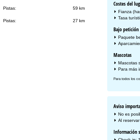
Costes del lug
Pistas:
59 km
Fianza (has
Tasa turíst
Pistas:
27 km
Bajo petición 
Paquete be
Aparcamien
Mascotas
Mascotas s
Para más i
Para todos los co
Aviso import
No es posi
Al reservar 
Información s
Check-in: 