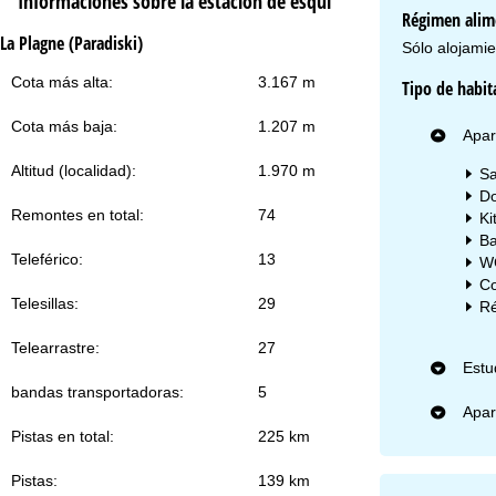
Informaciones sobre la estación de esquí
sa
Régimen alim
La Plagne (Paradiski)
Sólo alojamie
Cota más alta:
3.167 m
Tipo de habit
Cota más baja:
1.207 m
Apar
Co
Altitud (localidad):
1.970 m
Sa
Do
Remontes en total:
74
Ki
Ba
Teleférico:
13
W
Co
Telesillas:
29
Ré
Telearrastre:
27
Estu
bandas transportadoras:
5
Apar
Pistas en total:
225 km
Pistas:
139 km