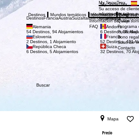
Elige
My SnowTrex
My SnowTrex
Suscribirse
Su acceso de cliente
información sobre su
Información del viaje
Quien som
Destinos
Mundos temáticos
Información
Empresa
Destinos
Francia
Austria
Suiza
Italia
Andorra
Alemania
Repúb
reservados.
Información del viaje
Quien som
FAQ
Programa d
Alemania
Andorra
Publicidad
54 Destinos, 94 Alojamientos
6 Destinos, 35 Aloj
Eslovenia
Francia
Bono rega
2 Destinos, 1 Alojamiento
52 Destinos, 431 Al
Suscribir n
República Checa
Suiza
Contacto
6 Destinos, 5 Alojamientos
32 Destinos, 70 Alo
Buscar
Mapa
Precio