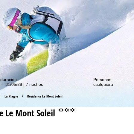
de nuestras promociones!
 duración
Personas
 – 31/05/28 | 7 noches
cualquiera
La Plagne
Résidence Le Mont Soleil
e Le Mont Soleil
°°°