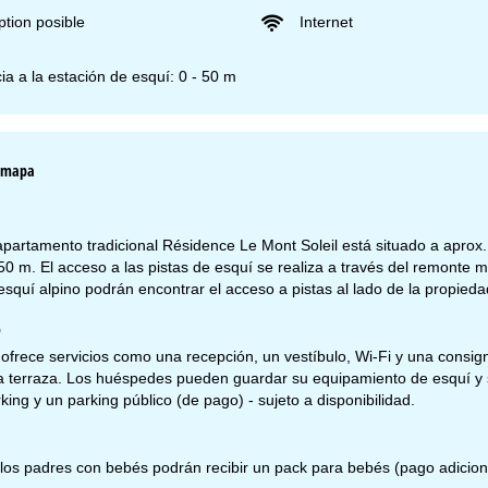
ption posible
Internet
ia a la estación de esquí: 0 - 50 m
l mapa
partamento tradicional Résidence Le Mont Soleil está situado a aprox. 
050 m. El acceso a las pistas de esquí se realiza a través del remonte
squí alpino podrán encontrar el acceso a pistas al lado de la propie
o
ofrece servicios como una recepción, un vestíbulo, Wi-Fi y una consig
a terraza. Los huéspedes pueden guardar su equipamiento de esquí y
king y un parking público (de pago) - sujeto a disponibilidad.
nemos abierto (GMT):
n.-jue.:
09:00 a 17:00
 los padres con bebés podrán recibir un pack para bebés (pago adicion
.:
09:00 a 14:00