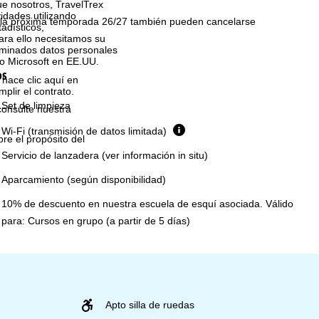
que nosotros, TravelTrex
idades utilizando
 la próxima temporada 26/27 también pueden cancelarse
tadísticos,
ara ello necesitamos su
rminados datos personales
o Microsoft en EE.UU.
os
 hace clic aquí en
plir el contrato.
Set de limpieza
consulte nuestra
Wi-Fi (transmisión de datos limitada)
bre el propósito del
Servicio de lanzadera (ver información in situ)
Aparcamiento (según disponibilidad)
10% de descuento en nuestra escuela de esquí asociada. Válido
para: Cursos en grupo (a partir de 5 días)
Apto silla de ruedas