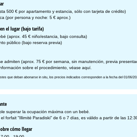
ar
ta 500 € por apartamento y estancia, sólo con tarjeta de crédito)
ica (por persona y noche: 5 € aprox.)
en el lugar (bajo tarifa)
bé (aprox. 45 € niño/estancia, bajo consulta)
to público (bajo reserva previa)
e admiten (aprox. 75 € por semana, sin manutención, previa presentaci
nformación sobre el procedimiento, véase
aquí
.
stes que deban abonarse in situ, los precios indicados corresponden a la fecha del 01/06/20
ante
ble superar la ocupación máxima con un bebé.
el forfait "Illimité Paradiski" de 6 o 7 días, es válido a partir de las 12:
obre cómo llegar
17:00 - 19:00