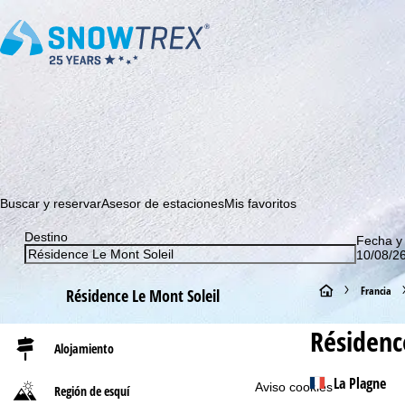
¡Suscríbase a nuestro boletín y sea el primero en enterarse 
Buscar y reservar
Asesor de estaciones
Mis favoritos
Destino
Fecha y
10/08/26
P
Francia
Résidence Le Mont Soleil
á
Résidenc
Alojamiento
g
La Plagne
Aviso cookies
Región de esquí
i