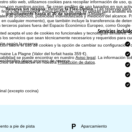
estro sitio web, utilizamos cookies para recopilar información de uso, 
 con nuestros socios. Se crean perfiles de uso basados en sus activ
Reserva sin riesgos:
Reserve
la Flex-Option
| Las reservas para
 final y del navegador. Estos perfiles de uso se utilizan para análisis es
gratuitamente hasta el 30 de septiembre
(Detalles)
les de productos, publicidad individualizada y medición del alcance. P
 en cualquier momento), que también incluye la transferencia de dete
n terceros países fuera del Espacio Económico Europeo, como Google 
Servicios incluid
ted acepta el uso de cookies no funcionales y tecnologías similares. Si
s los servicios que sean técnicamente necesarios y requeridos para cum
ión según la reserva
ión sobre el uso de cookies y la opción de cambiar su configuración, 
omaine La Plagne
(Valor del forfait hasta 359 €).
sabilidad se puede encontrar en nuestro
Aviso legal
. La información so
es/detalles véase proceso de reserva.
chos se establecen en nuestra
Protección de datos
.
inal (excepto cocina)
ento a pie de pista
Aparcamiento