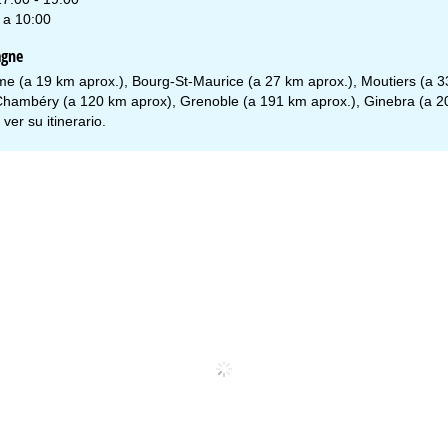
 a 10:00
agne
me (a 19 km aprox.), Bourg-St-Maurice (a 27 km aprox.), Moutiers (a 33
Chambéry (a 120 km aprox), Grenoble (a 191 km aprox.), Ginebra (a 20
 ver su
itinerario
.