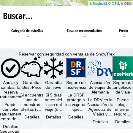
©
Maptoolkit
©
OSM
, © OSM
Buscar…
Categoría de estrellas
Tasa de recomendación
Precio
Reservar con seguridad con ventajas de SnowTrex
Anular y
Garantía-
Garantía
Seguro de
Asociación
Seguro de
cambiar la
Best-Price
de nieve
insolvencia
de viajes de
cancelació
reserva
Alemania
de viaje
Si encuentra
Si 5 días
La DRSF
ratuitamente
una de
antes del
protege a
La DRV es la
Puede
Puede
nuestras
inicio del
los viajeros
Asociación de
elegir
cancelar
ofertas (con
viaje (día
que
Agencias de
entre un
ratuitamente
las mismas
de llegada)
reservan un
Viajes y
seguro de
Detalles
Detalles
Detalles
dentro de los
prestaciones
ninguna de
viaje
Turoperadores
anulación
Detalles
Detalles
5 días
incluidas y
las
combinado
más grande
de viaje
Detalles
posteriores a
…
estaciones
o servicios
de Alemania.
(incluido el
Seguridad
: