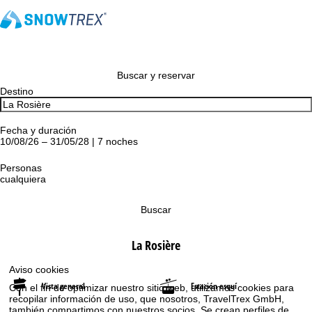
Buscar y reservar
Destino
Fecha y duración
10/08/26 – 31/05/28 | 7 noches
Personas
cualquiera
Buscar
La Rosière
Aviso cookies
Vista general
Estación esquí
Con el fin de optimizar nuestro sitio web, utilizamos cookies para
recopilar información de uso, que nosotros, TravelTrex GmbH,
también compartimos con nuestros socios. Se crean perfiles de