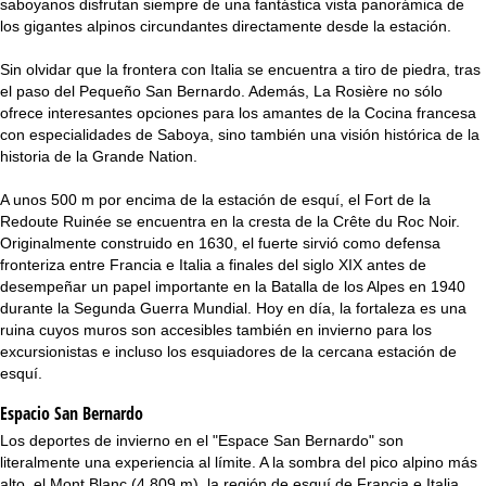
saboyanos disfrutan siempre de una fantástica vista panorámica de
i
los gigantes alpinos circundantes directamente desde la estación.
n
Sin olvidar que la frontera con Italia se encuentra a tiro de piedra, tras
el paso del Pequeño San Bernardo. Además, La Rosière no sólo
c
ofrece interesantes opciones para los amantes de la Cocina francesa
con especialidades de Saboya, sino también una visión histórica de la
i
historia de la Grande Nation.
p
A unos 500 m por encima de la estación de esquí, el Fort de la
Redoute Ruinée se encuentra en la cresta de la Crête du Roc Noir.
a
Originalmente construido en 1630, el fuerte sirvió como defensa
fronteriza entre Francia e Italia a finales del siglo XIX antes de
l
desempeñar un papel importante en la Batalla de los Alpes en 1940
durante la Segunda Guerra Mundial. Hoy en día, la fortaleza es una
ruina cuyos muros son accesibles también en invierno para los
excursionistas e incluso los esquiadores de la cercana estación de
esquí.
Espacio San Bernardo
Los deportes de invierno en el "Espace San Bernardo" son
literalmente una experiencia al límite. A la sombra del pico alpino más
alto, el Mont Blanc (4.809 m), la región de esquí de Francia e Italia