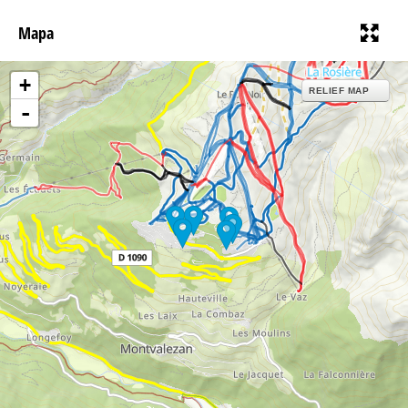
Mapa
+
RELIEF MAP
-