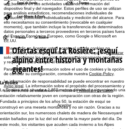
Esquí de fondo
Tiempo
uso basados en sus actividades utilizando información del
dispositivo final y del navegador. Estos perfiles de uso se utilizan
para análisis estadísticos, recomendaciones individuales de
Last-Minute & Deals
productos, publicidad individualizada y medición del alcance. Para
ello necesitamos su consentimiento (revocable en cualquier
momento), que también incluye la transferencia de determinados
datos personales a terceros proveedores en terceros países fuera
del Espacio Económico Europeo, como Google o Microsoft en
P
Francia
La Rosière
EE.UU.
Ofertas esquí
La Rosière: ¡esquí
Al hacer clic en
Aceptar
usted acepta el uso de cookies no
á
funcionales y tecnologías similares. Si hace clic aquí en
Rechazar
alpino entre historia y montañas
solo utilizaremos los servicios que sean técnicamente necesarios
g
y requeridos para cumplir el contrato.
gigantes!
Para obtener más información sobre el uso de cookies y la opción
i
de cambiar su configuración, consulte nuestra
Cookie-Policy
.
La información de responsabilidad se puede encontrar en nuestro
La Rosière
n
Aviso legal
. La información sobre el propósito del procesamiento y
La Rosière está situada a 1.850 metros de altitud y sigue siendo una
sus derechos se establecen en nuestra
Protección de datos
.
estación relativamente joven en comparación con otras de la región.
a
Fundada a principios de los años 50, la estación de esquí se
Aceptar
construyó en una meseta montañosa y no sin razón. Gracias a su
p
orientación sur, los numerosos chalets de madera de Neosavoyard
están bañados por la luz del sol durante la mayor parte del día. De
r
este modo, los visitantes que acuden cada invierno a los Alpes