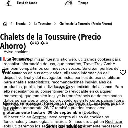
Esquí de fondo
Tiempo
P
Francia
La Toussuire
Chalets de la Toussuire (Precio Ahorro)
Chalets de la Toussuire (Precio
á
Ahorro)
°°°.
g
Aviso cookies
La Toussuire
i
Con el fin de optimizar nuestro sitio web, utilizamos cookies para
recopilar información de uso, que nosotros, TravelTrex GmbH,
también compartimos con nuestros socios. Se crean perfiles de
n
Mapa
uso basados en sus actividades utilizando información del
dispositivo final y del navegador. Estos perfiles de uso se utilizan
a
para análisis estadísticos, recomendaciones individuales de
productos, publicidad individualizada y medición del alcance. Para
Precio
ello necesitamos su consentimiento (revocable en cualquier
p
momento), que también incluye la transferencia de determinados
datos personales a terceros proveedores en terceros países fuera
Reserva sin riesgos:
Reserve
la Flex-Option
| Las reservas para
del Espacio Económico Europeo, como Google o Microsoft en
r
la próxima temporada 26/27 también pueden cancelarse
EE.UU.
gratuitamente hasta el 30 de septiembre
(Detalles)
Al hacer clic en
Aceptar
usted acepta el uso de cookies no
i
funcionales y tecnologías similares. Si hace clic aquí en
Rechazar
Servicios incluidos
solo utilizaremos los servicios que sean técnicamente necesarios