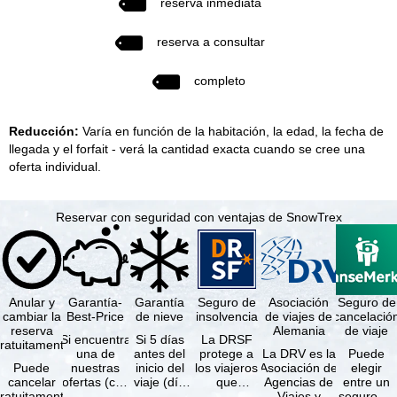
reserva inmediata
reserva a consultar
completo
Reducción:
Varía en función de la habitación, la edad, la fecha de
llegada y el forfait - verá la cantidad exacta cuando se cree una
oferta individual.
Reservar con seguridad con ventajas de SnowTrex
Anular y
Garantía-
Garantía
Seguro de
Asociación
Seguro de
cambiar la
Best-Price
de nieve
insolvencia
de viajes de
cancelació
reserva
Alemania
de viaje
Si encuentra
Si 5 días
La DRSF
ratuitamente
una de
antes del
protege a
La DRV es la
Puede
Puede
nuestras
inicio del
los viajeros
Asociación de
elegir
cancelar
ofertas (con
viaje (día
que
Agencias de
entre un
ratuitamente
las mismas
de llegada)
reservan un
Viajes y
seguro de