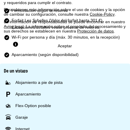
n
y requeridos para cumplir el contrato.
Para obtener más información sobre el uso de cookies y la opción
Pernoctación según la reserva
c
de cambiar su configuración, consulte nuestra
Cookie-Policy
.
Forfait Les Sybelles
(Valor del forfait hasta 301 €).
La información de responsabilidad se puede encontrar en nuestro
i
Aviso legal
. La información sobre el propósito del procesamiento y
Excepciones/detalles véase proceso de reserva.
sus derechos se establecen en nuestra
Protección de datos
.
p
Wi-Fi por persona y día (máx. 30 minutos, en la recepción)
Aceptar
a
Aparcamiento (según disponibilidad)
l
De un vistazo
Alojamiento a pie de pista
Aparcamiento
Flex-Option posible
Garaje
Internet