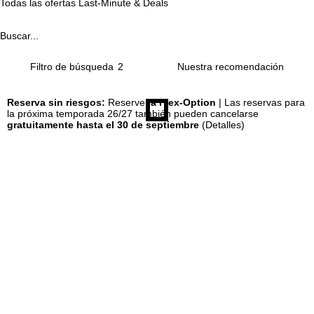
Todas las ofertas Last-Minute & Deals
n
Buscar...
c
Filtro de búsqueda
2
i
Reserva sin riesgos:
Reserve
la Flex-Option
| Las reservas para
la próxima temporada 26/27 también pueden cancelarse
p
gratuitamente hasta el 30 de septiembre
(Detalles)
a
l