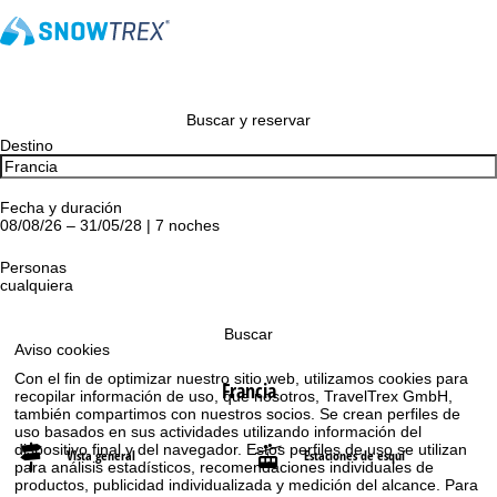
Buscar y reservar
Destino
Fecha y duración
08/08/26 – 31/05/28 | 7 noches
Personas
cualquiera
Buscar
Aviso cookies
Con el fin de optimizar nuestro sitio web, utilizamos cookies para
Francia
recopilar información de uso, que nosotros, TravelTrex GmbH,
también compartimos con nuestros socios. Se crean perfiles de
uso basados en sus actividades utilizando información del
dispositivo final y del navegador. Estos perfiles de uso se utilizan
Vista general
Estaciones de esquí
para análisis estadísticos, recomendaciones individuales de
productos, publicidad individualizada y medición del alcance. Para