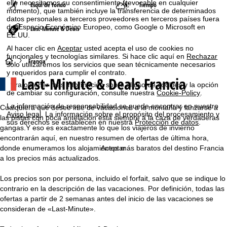
ello necesitamos su consentimiento (revocable en cualquier
Esquí de fondo
Tiempo
momento), que también incluye la transferencia de determinados
datos personales a terceros proveedores en terceros países fuera
del Espacio Económico Europeo, como Google o Microsoft en
Last-Minute & Deals
EE.UU.
Al hacer clic en
Aceptar
usted acepta el uso de cookies no
funcionales y tecnologías similares. Si hace clic aquí en
Rechazar
P
Francia
solo utilizaremos los servicios que sean técnicamente necesarios
y requeridos para cumplir el contrato.
Last-Minute & Deals Francia
á
Para obtener más información sobre el uso de cookies y la opción
de cambiar su configuración, consulte nuestra
Cookie-Policy
.
g
La información de responsabilidad se puede encontrar en nuestro
Cualquiera que desee irse de vacaciones a la montaña y lanzarse a
Aviso legal
. La información sobre el propósito del procesamiento y
las pistas con poca antelación está siempre a la caza de verdaderas
sus derechos se establecen en nuestra
Protección de datos
.
i
gangas.Y eso es exactamente lo que los viajeros de invierno
encontrarán aquí, en nuestro resumen de ofertas de última hora,
n
donde enumeramos los alojamientos más baratos del destino Francia
Aceptar
a los precios más actualizados.
a
Los precios son por persona, incluido el forfait, salvo que se indique lo
p
contrario en la descripción de las vacaciones. Por definición, todas las
ofertas a partir de 2 semanas antes del inicio de las vacaciones se
r
consideran de «Last-Minute».
i