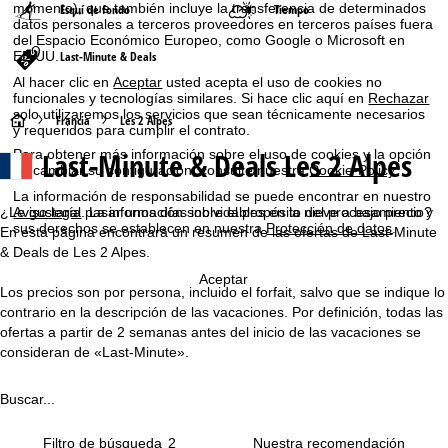
momento), que también incluye la transferencia de determinados
Esquí de fondo
Tiempo
datos personales a terceros proveedores en terceros países fuera
del Espacio Económico Europeo, como Google o Microsoft en
EE.UU.
Last-Minute & Deals
Al hacer clic en
Aceptar
usted acepta el uso de cookies no
funcionales y tecnologías similares. Si hace clic aquí en
Rechazar
solo utilizaremos los servicios que sean técnicamente necesarios
P
Francia
Les 2 Alpes
y requeridos para cumplir el contrato.
Last-Minute & Deals Les 2 Alpes
Para obtener más información sobre el uso de cookies y la opción
á
de cambiar su configuración, consulte nuestra
Cookie-Policy
.
La información de responsabilidad se puede encontrar en nuestro
g
¿Le gustaría pasar unos días inolvidables en la nieve a bajo precio?
Aviso legal
. La información sobre el propósito del procesamiento y
sus derechos se establecen en nuestra
Protección de datos
.
En esta página encontrará un resumen de las ofertas de Last-Minute
i
& Deals de Les 2 Alpes.
Aceptar
n
Los precios son por persona, incluido el forfait, salvo que se indique lo
contrario en la descripción de las vacaciones. Por definición, todas las
a
ofertas a partir de 2 semanas antes del inicio de las vacaciones se
consideran de «Last-Minute».
p
Buscar...
r
Filtro de búsqueda
2
i