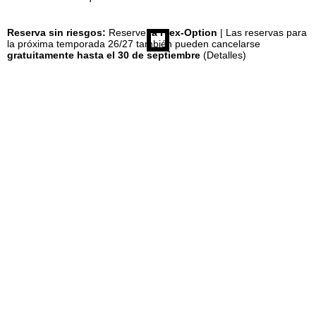
n
Reserva sin riesgos:
Reserve
la Flex-Option
| Las reservas para
la próxima temporada 26/27 también pueden cancelarse
gratuitamente hasta el 30 de septiembre
(Detalles)
c
i
p
a
l