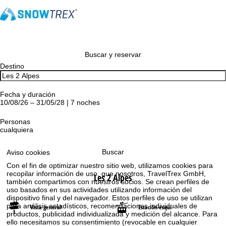
Buscar y reservar
Destino
Fecha y duración
10/08/26 – 31/05/28 | 7 noches
Personas
cualquiera
Buscar
Aviso cookies
Con el fin de optimizar nuestro sitio web, utilizamos cookies para
recopilar información de uso, que nosotros, TravelTrex GmbH,
Les 2 Alpes
también compartimos con nuestros socios. Se crean perfiles de
uso basados en sus actividades utilizando información del
dispositivo final y del navegador. Estos perfiles de uso se utilizan
para análisis estadísticos, recomendaciones individuales de
Vista general
Estación esquí
productos, publicidad individualizada y medición del alcance. Para
ello necesitamos su consentimiento (revocable en cualquier