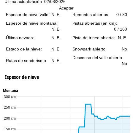
n
Última actualización: 02/08/2026
Aceptar
c
Espesor de nieve valle:
N. E.
Remontes abiertos:
0 / 30
Espesor de nieve montaña:
Pistas abiertas (en km):
i
N. E.
0 / 160
p
Última nevada:
N. E.
Pista de trineo abierta:
N. E.
Estado de la nieve:
N. E.
Snowpark abierto:
No
a
Descenso del valle abierto:
Rutas de senderismo:
N. E.
l
No
Espesor de nieve
Montaña
300 cm
250 cm
200 cm
150 cm