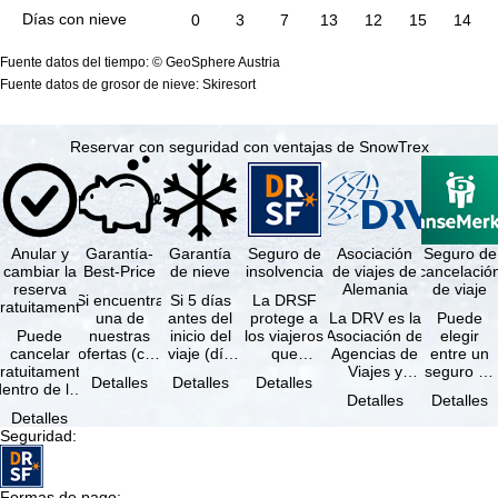
Días con nieve
0
3
7
13
12
15
14
Fuente datos del tiempo: © GeoSphere Austria
Fuente datos de grosor de nieve: Skiresort
Reservar con seguridad con ventajas de SnowTrex
Anular y
Garantía-
Garantía
Seguro de
Asociación
Seguro de
cambiar la
Best-Price
de nieve
insolvencia
de viajes de
cancelació
reserva
Alemania
de viaje
Si encuentra
Si 5 días
La DRSF
ratuitamente
una de
antes del
protege a
La DRV es la
Puede
Puede
nuestras
inicio del
los viajeros
Asociación de
elegir
cancelar
ofertas (con
viaje (día
que
Agencias de
entre un
ratuitamente
las mismas
de llegada)
reservan un
Viajes y
seguro de
Detalles
Detalles
Detalles
dentro de los
prestaciones
ninguna de
viaje
Turoperadores
anulación
Detalles
Detalles
5 días
incluidas y
las
combinado
más grande
de viaje
Detalles
posteriores a
…
estaciones
o servicios
de Alemania.
(incluido el
Seguridad
:
a reserva, …
…
de viaje …
…
seguro de
…
Formas de pago
: