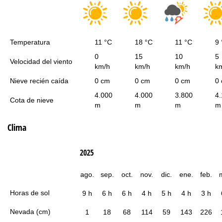
Temperatura
11 °C
18 °C
11 °C
9 
0
15
10
5
Velocidad del viento
km/h
km/h
km/h
k
Nieve recién caída
0 cm
0 cm
0 cm
0
4.000
4.000
3.800
4
Cota de nieve
m
m
m
m
Clima
2025
ago.
sep.
oct.
nov.
dic.
ene.
feb.
Horas de sol
9 h
6 h
6 h
4 h
5 h
4 h
3 h
Nevada (cm)
1
18
68
114
59
143
226