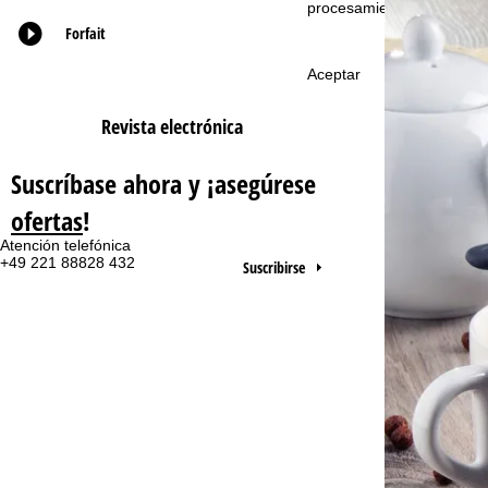
procesamiento y sus dere
Forfait
n
Aceptar
a
Revista electrónica
p
r
Suscríbase ahora y ¡asegúrese
ofertas
!
i
Atención telefónica
Te
n
+49 221 88828 432
lu
Suscribirse
vie
sa
c
i
p
a
Co
l