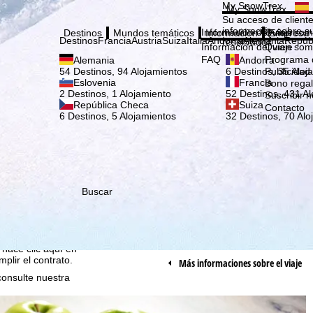
Elige
My SnowTrex
My SnowTrex
Suscribirse
Su acceso de cliente
información sobre su
Información del viaje
Quien som
Destinos
Mundos temáticos
Información
Empresa
Destinos
Francia
Austria
Suiza
Italia
Andorra
Alemania
Repúb
reservados.
Información del viaje
Quien som
FAQ
Programa d
Alemania
Andorra
Publicidad
54 Destinos, 94 Alojamientos
6 Destinos, 35 Aloj
Eslovenia
Francia
Bono rega
2 Destinos, 1 Alojamiento
52 Destinos, 431 Al
Suscribir n
República Checa
Suiza
Contacto
6 Destinos, 5 Alojamientos
32 Destinos, 70 Alo
que nosotros, TravelTrex
idades utilizando
Buscar
tadísticos,
ara ello necesitamos su
rminados datos personales
o Microsoft en EE.UU.
 hace clic aquí en
plir el contrato.
Más informaciones sobre el viaje
consulte nuestra
bre el propósito del