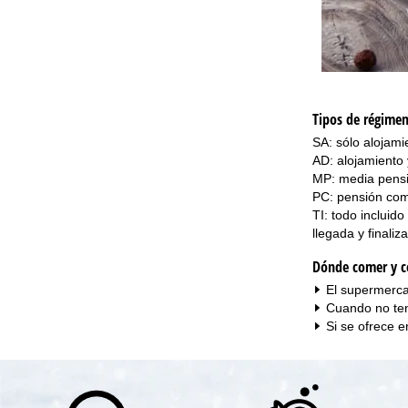
Tipos de régimen 
SA: sólo alojami
AD: alojamiento
MP: media pensi
PC: pensión com
TI: todo incluid
llegada y finaliz
Dónde comer y c
El supermerca
Cuando no ten
Si se ofrece 