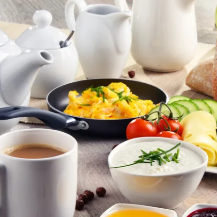
chos se establecen en nuestra
Protección de datos
.
nemos abierto (GMT):
n.-jue.:
09:00 a 17:00
.:
09:00 a 14:00
b.-dom.:
cerrado
Ayuda
ntáctenos