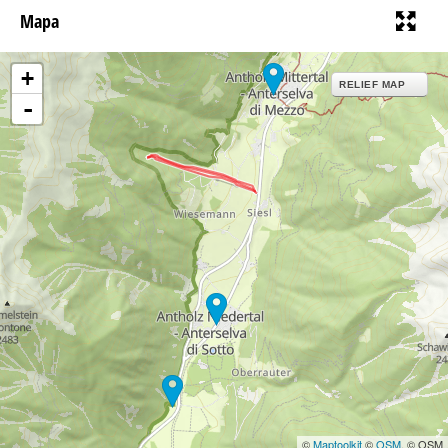
Mapa
+
RELIEF MAP
-
©
Maptoolkit
©
OSM
, © OSM