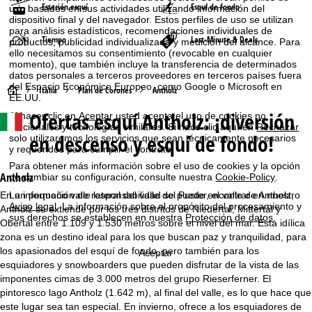
Estación esquí
Esquí de fondo
uso basados en sus actividades utilizando información del
dispositivo final y del navegador. Estos perfiles de uso se utilizan
para análisis estadísticos, recomendaciones individuales de
Tiempo
Last-Minute & Deals
productos, publicidad individualizada y medición del alcance. Para
ello necesitamos su consentimiento (revocable en cualquier
momento), que también incluye la transferencia de determinados
datos personales a terceros proveedores en terceros países fuera
del Espacio Económico Europeo, como Google o Microsoft en
P
Italia
Plan de Corones
Antholz
EE.UU.
Ofertas esquí
Antholz: ¡diversión
Al hacer clic en
Aceptar
usted acepta el uso de cookies no
á
funcionales y tecnologías similares. Si hace clic aquí en
Rechazar
en descenso y esquí de fondo!
solo utilizaremos los servicios que sean técnicamente necesarios
g
y requeridos para cumplir el contrato.
Para obtener más información sobre el uso de cookies y la opción
i
Antholz
de cambiar su configuración, consulte nuestra
Cookie-Policy
.
En un pequeño valle lateral del valle del Puster, el valle de Antholz,
La información de responsabilidad se puede encontrar en nuestro
n
Aviso legal
. La información sobre el propósito del procesamiento y
Antholz se extiende por los tres distritos de Niedertal, Mittertal y
sus derechos se establecen en nuestra
Protección de datos
.
Obertal entre 1.109 y 1.530 metros sobre el nivel del mar. Esta idílica
a
zona es un destino ideal para los que buscan paz y tranquilidad, para
los apasionados del esquí de fondo, pero también para los
Aceptar
p
esquiadores y snowboarders que pueden disfrutar de la vista de las
imponentes cimas de 3.000 metros del grupo Rieserferner. El
r
pintoresco lago Antholz (1.642 m), al final del valle, es lo que hace que
este lugar sea tan especial. En invierno, ofrece a los esquiadores de