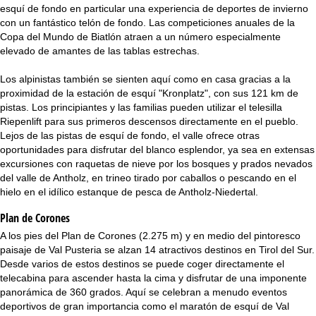
i
esquí de fondo en particular una experiencia de deportes de invierno
con un fantástico telón de fondo. Las competiciones anuales de la
n
Copa del Mundo de Biatlón atraen a un número especialmente
elevado de amantes de las tablas estrechas.
c
Los alpinistas también se sienten aquí como en casa gracias a la
i
proximidad de la estación de esquí "Kronplatz", con sus 121 km de
pistas. Los principiantes y las familias pueden utilizar el telesilla
Riepenlift para sus primeros descensos directamente en el pueblo.
p
Lejos de las pistas de esquí de fondo, el valle ofrece otras
oportunidades para disfrutar del blanco esplendor, ya sea en extensas
a
excursiones con raquetas de nieve por los bosques y prados nevados
del valle de Antholz, en trineo tirado por caballos o pescando en el
l
hielo en el idílico estanque de pesca de Antholz-Niedertal.
Plan de Corones
A los pies del Plan de Corones (2.275 m) y en medio del pintoresco
paisaje de Val Pusteria se alzan 14 atractivos destinos en Tirol del Sur.
Desde varios de estos destinos se puede coger directamente el
telecabina para ascender hasta la cima y disfrutar de una imponente
panorámica de 360 grados. Aquí se celebran a menudo eventos
deportivos de gran importancia como el maratón de esquí de Val