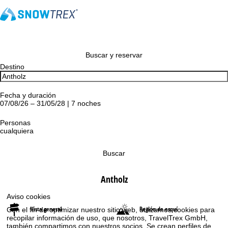
Buscar y reservar
Destino
Fecha y duración
07/08/26 – 31/05/28 | 7 noches
Personas
cualquiera
Buscar
Antholz
Aviso cookies
Vista general
Región de esquí
Con el fin de optimizar nuestro sitio web, utilizamos cookies para
recopilar información de uso, que nosotros, TravelTrex GmbH,
también compartimos con nuestros socios. Se crean perfiles de