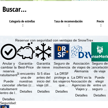
Buscar…
Categoría de estrellas
Tasa de recomendación
Precio
Reservar con seguridad con ventajas de SnowTrex
Anular y
Garantía-
Garantía
Seguro de
Asociación
Seguro de
cambiar la
Best-Price
de nieve
insolvencia
de viajes de
cancelació
reserva
Alemania
de viaje
Si encuentra
Si 5 días
La DRSF
ratuitamente
una de
antes del
protege a
La DRV es la
Puede
Puede
nuestras
inicio del
los viajeros
Asociación de
elegir
cancelar
ofertas (con
viaje (día
que
Agencias de
entre un
ratuitamente
las mismas
de llegada)
reservan un
Viajes y
seguro de
Detalles
Detalles
Detalles
dentro de los
prestaciones
ninguna de
viaje
Turoperadores
anulación
Detalles
Detalles
5 días
incluidas y
las
combinado
más grande
de viaje
Detalles
posteriores a
…
estaciones
o servicios
de Alemania.
(incluido el
Seguridad
:
a reserva, …
…
de viaje …
…
seguro de