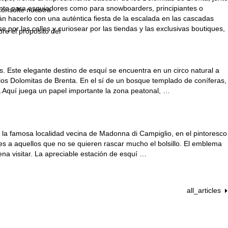
 tanto para esquiadores como para snowboarders, principiantes o
consulte nuestra
án hacerlo con una auténtica fiesta de la escalada en las cascadas
por las calles y curiosear por las tiendas y las exclusivas boutiques,
bre el propósito del
es. Este elegante destino de esquí se encuentra en un circo natural a
los Dolomitas de Brenta. En el sí de un bosque templado de coníferas,
l.Aquí juega un papel importante la zona peatonal, …
de la famosa localidad vecina de Madonna di Campiglio, en el pintoresco
s a aquellos que no se quieren rascar mucho el bolsillo. El emblema
pena visitar. La apreciable estación de esquí …
all_articles