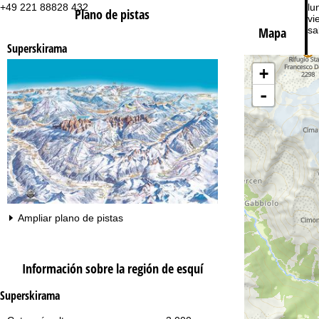
+49 221 88828 432
lu
Plano de pistas
vie
Mapa
sa
Superskirama
+
-
Co
Ampliar plano de pistas
Información sobre la región de esquí
Superskirama