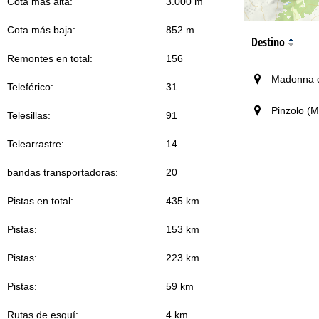
Cota más alta:
3.000 m
Cota más baja:
852 m
Destino
Remontes en total:
156
Madonna d
Teleférico:
31
Pinzolo (
Telesillas:
91
Telearrastre:
14
bandas transportadoras:
20
Pistas en total:
435 km
Pistas:
153 km
Pistas:
223 km
Pistas:
59 km
Rutas de esquí:
4 km