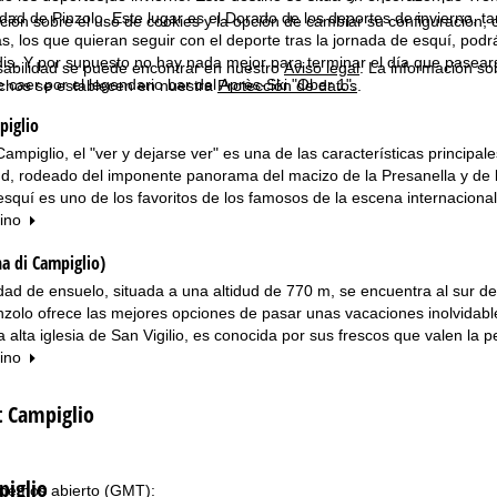
lidad de Pinzolo. Este lugar es el Dorado de los deportes de invierno,
ión sobre el uso de cookies y la opción de cambiar su configuración, 
, los que quieran seguir con el deporte tras la jornada de esquí, podr
is. Y por supuesto no hay nada mejor para terminar el día que pasearse 
sabilidad se puede encontrar en nuestro
Aviso legal
. La información so
 caer por el legendario bar del Après-Ski "Ober 1".
chos se establecen en nuestra
Protección de datos
.
iglio
mpiglio, el "ver y dejarse ver" es una de las características principal
ud, rodeado del imponente panorama del macizo de la Presanella y de 
esquí es uno de los favoritos de los famosos de la escena internaciona
tino
a di Campiglio)
lidad de ensuelo, situada a una altidud de 770 m, se encuentra al sur 
zolo ofrece las mejores opciones de pasar unas vacaciones inolvidable
la alta iglesia de San Vigilio, es conocida por sus frescos que valen la 
tino
t Campiglio
piglio
nemos abierto (GMT):