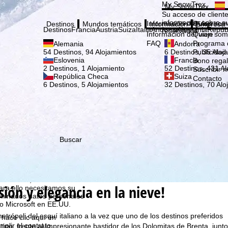
Elige
My SnowTrex
My SnowTrex
Suscribirse
Su acceso de cliente
información sobre su
Información del viaje
Quien som
Destinos
Mundos temáticos
Información
Empresa
Destinos
Francia
Austria
Suiza
Italia
Andorra
Alemania
Repúb
reservados.
Información del viaje
Quien som
FAQ
Programa d
Alemania
Andorra
Publicidad
54 Destinos, 94 Alojamientos
6 Destinos, 35 Aloj
Eslovenia
Francia
Bono rega
2 Destinos, 1 Alojamiento
52 Destinos, 431 Al
Suscribir n
República Checa
Suiza
Contacto
6 Destinos, 5 Alojamientos
32 Destinos, 70 Alo
Buscar
que nosotros, TravelTrex
idades utilizando
tadísticos,
ión y elegancia en la nieve!
ara ello necesitamos su
rminados datos personales
o Microsoft en EE.UU.
trópoli del esquí italiano a la vez que uno de los destinos preferidos
 hace clic aquí en
plir el contrato.
tino, frente al impresionante bastidor de los Dolomitas de Brenta, junto