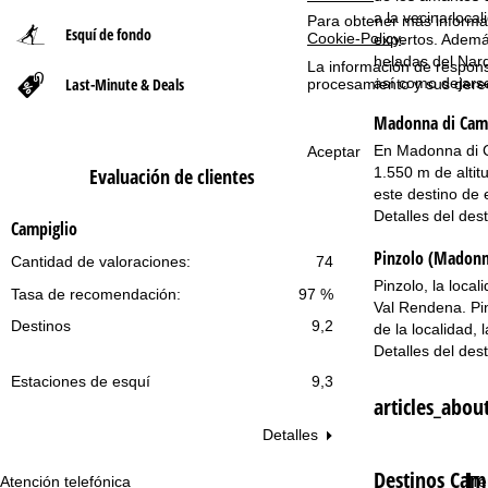
a la vecina loca
Para obtener más informac
Esquí de fondo
Cookie-Policy
.
n
expertos. Además
heladas del Nard
La información de respon
Last-Minute & Deals
así como dejarse
a
procesamiento y sus dere
Madonna di Camp
p
En Madonna di Ca
Aceptar
1.550 m de altit
Evaluación de clientes
r
este destino de 
Detalles del des
i
Campiglio
Pinzolo (Madonn
Cantidad de valoraciones:
74
n
Pinzolo, la loca
Tasa de recomendación:
97 %
c
Val Rendena. Pin
Destinos
9,2
de la localidad, 
Detalles del des
i
Estaciones de esquí
9,3
p
articles_abou
Detalles
a
Destinos Cam
Atención telefónica
Te
l