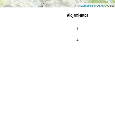
©
Maptoolkit
©
OSM
, © OSM
Alojamientos
5
4