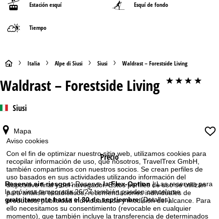
Estación esquí
Esquí de fondo
Tiempo
P
Italia
Alpe di Siusi
Siusi
Waldrast – Forestside Living
Waldrast – Forestside Living
****
á
g
Siusi
i
Mapa
Aviso cookies
n
Con el fin de optimizar nuestro sitio web, utilizamos cookies para
Precio
recopilar información de uso, que nosotros, TravelTrex GmbH,
a
también compartimos con nuestros socios. Se crean perfiles de
uso basados en sus actividades utilizando información del
p
Reserva sin riesgos:
Reserve
la Flex-Option
| Las reservas para
dispositivo final y del navegador. Estos perfiles de uso se utilizan
la próxima temporada 26/27 también pueden cancelarse
para análisis estadísticos, recomendaciones individuales de
gratuitamente hasta el 30 de septiembre
(Detalles)
productos, publicidad individualizada y medición del alcance. Para
r
ello necesitamos su consentimiento (revocable en cualquier
momento), que también incluye la transferencia de determinados