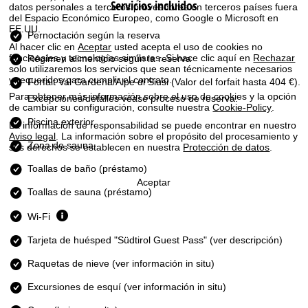
Servicios incluidos
i
datos personales a terceros proveedores en terceros países fuera
del Espacio Económico Europeo, como Google o Microsoft en
EE.UU.
n
Pernoctación según la reserva
Al hacer clic en
Aceptar
usted acepta el uso de cookies no
funcionales y tecnologías similares. Si hace clic aquí en
Rechazar
Régimen alimenticio según la reserva
c
solo utilizaremos los servicios que sean técnicamente necesarios
y requeridos para cumplir el contrato.
Forfait Val Gardena/Alpe di Siusi
(Valor del forfait hasta 404 €).
i
Para obtener más información sobre el uso de cookies y la opción
Excepciones/detalles véase proceso de reserva.
de cambiar su configuración, consulte nuestra
Cookie-Policy
.
p
Piscina exterior
La información de responsabilidad se puede encontrar en nuestro
Aviso legal
. La información sobre el propósito del procesamiento y
Zona de sauna
a
sus derechos se establecen en nuestra
Protección de datos
.
Toallas de baño (préstamo)
l
Aceptar
Toallas de sauna (préstamo)
Wi-Fi
Tarjeta de huésped "Südtirol Guest Pass" (ver descripción)
Raquetas de nieve (ver información in situ)
Excursiones de esquí (ver información in situ)