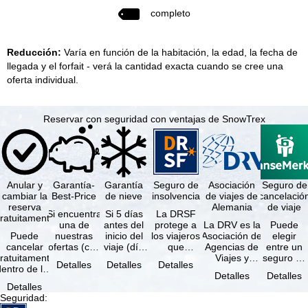
completo
Reducción:
Varía en función de la habitación, la edad, la fecha de
llegada y el forfait - verá la cantidad exacta cuando se cree una
oferta individual.
Reservar con seguridad con ventajas de SnowTrex
Anular y
Garantía-
Garantía
Seguro de
Asociación
Seguro de
cambiar la
Best-Price
de nieve
insolvencia
de viajes de
cancelació
reserva
Alemania
de viaje
Si encuentra
Si 5 días
La DRSF
ratuitamente
una de
antes del
protege a
La DRV es la
Puede
Puede
nuestras
inicio del
los viajeros
Asociación de
elegir
cancelar
ofertas (con
viaje (día
que
Agencias de
entre un
ratuitamente
las mismas
de llegada)
reservan un
Viajes y
seguro de
Detalles
Detalles
Detalles
dentro de los
prestaciones
ninguna de
viaje
Turoperadores
anulación
Detalles
Detalles
5 días
incluidas y
las
combinado
más grande
de viaje
Detalles
posteriores a
…
estaciones
o servicios
de Alemania.
(incluido el
Seguridad
:
a reserva, …
…
de viaje …
…
seguro de